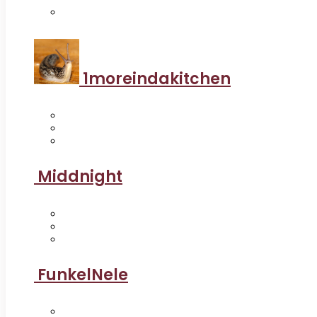
1moreindakitchen
Middnight
FunkelNele