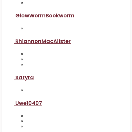
GlowWormBookworm
RhiannonMacAlister
Satyra
Uwe10407