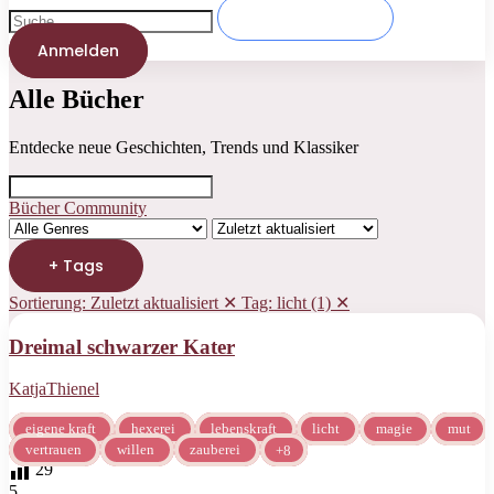
Anmelden
Alle Bücher
Entdecke neue Geschichten, Trends und Klassiker
Bücher
Community
+ Tags
Sortierung: Zuletzt aktualisiert ✕
Tag: licht (1) ✕
Dreimal schwarzer Kater
KatjaThienel
eigene kraft
hexerei
lebenskraft
licht
magie
mut
vertrauen
willen
zauberei
+8
29
5