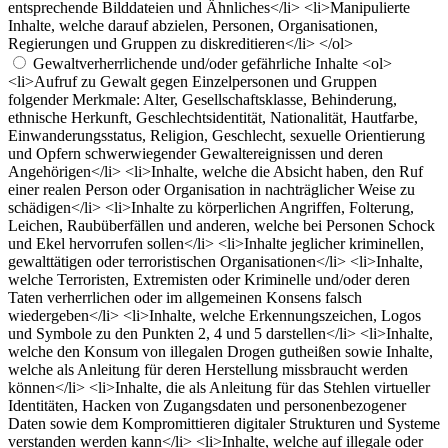
entsprechende Bilddateien und Ähnliches</li> <li>Manipulierte
Inhalte, welche darauf abzielen, Personen, Organisationen,
Regierungen und Gruppen zu diskreditieren</li> </ol>
Gewaltverherrlichende und/oder gefährliche Inhalte
<ol>
<li>Aufruf zu Gewalt gegen Einzelpersonen und Gruppen
folgender Merkmale: Alter, Gesellschaftsklasse, Behinderung,
ethnische Herkunft, Geschlechtsidentität, Nationalität, Hautfarbe,
Einwanderungsstatus, Religion, Geschlecht, sexuelle Orientierung
und Opfern schwerwiegender Gewaltereignissen und deren
Angehörigen</li> <li>Inhalte, welche die Absicht haben, den Ruf
einer realen Person oder Organisation in nachträglicher Weise zu
schädigen</li> <li>Inhalte zu körperlichen Angriffen, Folterung,
Leichen, Raubüberfällen und anderen, welche bei Personen Schock
und Ekel hervorrufen sollen</li> <li>Inhalte jeglicher kriminellen,
gewalttätigen oder terroristischen Organisationen</li> <li>Inhalte,
welche Terroristen, Extremisten oder Kriminelle und/oder deren
Taten verherrlichen oder im allgemeinen Konsens falsch
wiedergeben</li> <li>Inhalte, welche Erkennungszeichen, Logos
und Symbole zu den Punkten 2, 4 und 5 darstellen</li> <li>Inhalte,
welche den Konsum von illegalen Drogen gutheißen sowie Inhalte,
welche als Anleitung für deren Herstellung missbraucht werden
können</li> <li>Inhalte, die als Anleitung für das Stehlen virtueller
Identitäten, Hacken von Zugangsdaten und personenbezogener
Daten sowie dem Kompromittieren digitaler Strukturen und Systeme
verstanden werden kann</li> <li>Inhalte, welche auf illegale oder