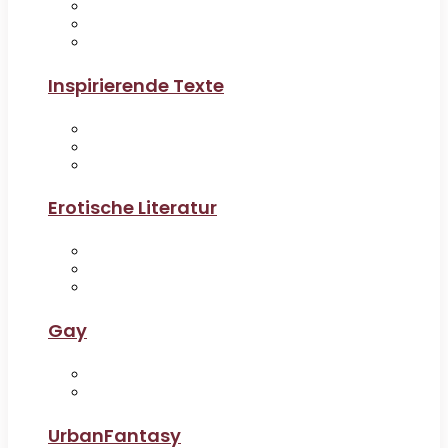
Inspirierende Texte
Erotische Literatur
Gay
UrbanFantasy