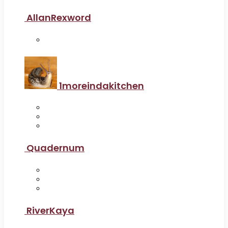
AllanRexword
1moreindakitchen
Quadernum
RiverKaya