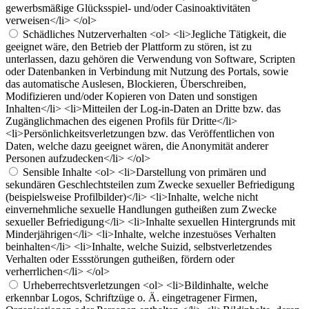
gewerbsmäßige Glücksspiel- und/oder Casinoaktivitäten
verweisen</li> </ol>
Schädliches Nutzerverhalten
<ol> <li>Jegliche Tätigkeit, die
geeignet wäre, den Betrieb der Plattform zu stören, ist zu
unterlassen, dazu gehören die Verwendung von Software, Scripten
oder Datenbanken in Verbindung mit Nutzung des Portals, sowie
das automatische Auslesen, Blockieren, Überschreiben,
Modifizieren und/oder Kopieren von Daten und sonstigen
Inhalten</li> <li>Mitteilen der Log-in-Daten an Dritte bzw. das
Zugänglichmachen des eigenen Profils für Dritte</li>
<li>Persönlichkeitsverletzungen bzw. das Veröffentlichen von
Daten, welche dazu geeignet wären, die Anonymität anderer
Personen aufzudecken</li> </ol>
Sensible Inhalte
<ol> <li>Darstellung von primären und
sekundären Geschlechtsteilen zum Zwecke sexueller Befriedigung
(beispielsweise Profilbilder)</li> <li>Inhalte, welche nicht
einvernehmliche sexuelle Handlungen gutheißen zum Zwecke
sexueller Befriedigung</li> <li>Inhalte sexuellen Hintergrunds mit
Minderjährigen</li> <li>Inhalte, welche inzestuöses Verhalten
beinhalten</li> <li>Inhalte, welche Suizid, selbstverletzendes
Verhalten oder Essstörungen gutheißen, fördern oder
verherrlichen</li> </ol>
Urheberrechtsverletzungen
<ol> <li>Bildinhalte, welche
erkennbar Logos, Schriftzüge o. Ä. eingetragener Firmen,