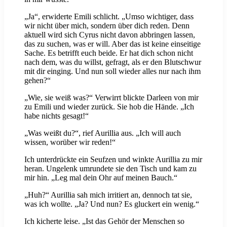
„Ja“, erwiderte Emili schlicht. „Umso wichtiger, dass
wir nicht über mich, sondern über dich reden. Denn
aktuell wird sich Cyrus nicht davon abbringen lassen,
das zu suchen, was er will. Aber das ist keine einseitige
Sache. Es betrifft euch beide. Er hat dich schon nicht
nach dem, was du willst, gefragt, als er den Blutschwur
mit dir einging. Und nun soll wieder alles nur nach ihm
gehen?“
„Wie, sie weiß was?“ Verwirrt blickte Darleen von mir
zu Emili und wieder zurück. Sie hob die Hände. „Ich
habe nichts gesagt!“
„Was weißt du?“, rief Aurillia aus. „Ich will auch
wissen, worüber wir reden!“
Ich unterdrückte ein Seufzen und winkte Aurillia zu mir
heran. Ungelenk umrundete sie den Tisch und kam zu
mir hin. „Leg mal dein Ohr auf meinen Bauch.“
„Huh?“ Aurillia sah mich irritiert an, dennoch tat sie,
was ich wollte. „Ja? Und nun? Es gluckert ein wenig.“
Ich kicherte leise. „Ist das Gehör der Menschen so