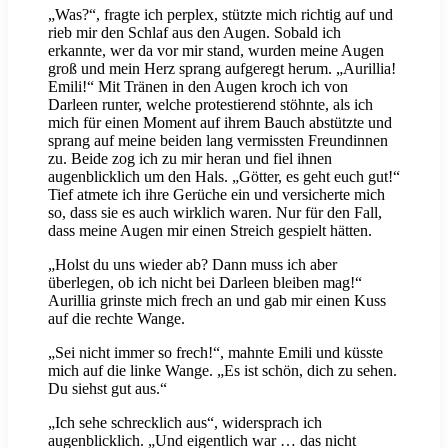
„Was?“, fragte ich perplex, stützte mich richtig auf und
rieb mir den Schlaf aus den Augen. Sobald ich
erkannte, wer da vor mir stand, wurden meine Augen
groß und mein Herz sprang aufgeregt herum. „Aurillia!
Emili!“ Mit Tränen in den Augen kroch ich von
Darleen runter, welche protestierend stöhnte, als ich
mich für einen Moment auf ihrem Bauch abstützte und
sprang auf meine beiden lang vermissten Freundinnen
zu. Beide zog ich zu mir heran und fiel ihnen
augenblicklich um den Hals. „Götter, es geht euch gut!“
Tief atmete ich ihre Gerüche ein und versicherte mich
so, dass sie es auch wirklich waren. Nur für den Fall,
dass meine Augen mir einen Streich gespielt hätten.
„Holst du uns wieder ab? Dann muss ich aber
überlegen, ob ich nicht bei Darleen bleiben mag!“
Aurillia grinste mich frech an und gab mir einen Kuss
auf die rechte Wange.
„Sei nicht immer so frech!“, mahnte Emili und küsste
mich auf die linke Wange. „Es ist schön, dich zu sehen.
Du siehst gut aus.“
„Ich sehe schrecklich aus“, widersprach ich
augenblicklich. „Und eigentlich war … das nicht