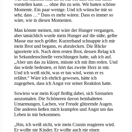
vorstellen kann … ohne ihn zu sein. Wir hatten schöne
Momente. Ein paar wenige. Und ich wünsche mir so
sehr, dass …“ Dass es mehr wären. Dass es immer so
wäre, wie in diesen Momenten.
Man könnte meinen, mir wäre der Hunger vergangen,
aber tatsächlich wurde mein Hunger auf die süße, gelbe
Masse nur noch größer. Kurzerhand schnappte ich mir
mein Brot und begann, es abzulecken. Die Blicke
ignorierte ich. Nach dem ersten Brot, dessen Belag ich
in Sekundenschnelle verschlungen hatte, sah ich auf.
„Aber um das zu klären, müsste ich mit ihm reden. Und
das würde bedeuten, er hört das zweite Herz in mir.
Und ich weiß nicht, was er tun wird, wenn er es
erfährt.“ Wäre ich ehrlich gewesen, hätte ich
zugegeben, dass ich Angst vor seiner Reaktion hatte.
Sowieso war mein Kopf fleißig dabei, sich Szenarien
auszumalen. Die Schöneren davon beinhalteten
Umarmungen, Lachen, vor Freude glitzernde Augen.
Die anderen ließen mich krampfen und Angst um das
Leben in mir bekommen.
„Hm, ich weiß nicht, wie mein Cousin reagieren wird.
Er wollte nie Kinder. Er wollte auch nie einen