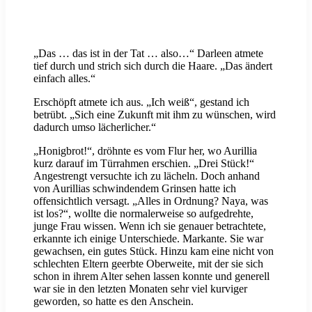
„Das … das ist in der Tat … also…“ Darleen atmete
tief durch und strich sich durch die Haare. „Das ändert
einfach alles.“
Erschöpft atmete ich aus. „Ich weiß“, gestand ich
betrübt. „Sich eine Zukunft mit ihm zu wünschen, wird
dadurch umso lächerlicher.“
„Honigbrot!“, dröhnte es vom Flur her, wo Aurillia
kurz darauf im Türrahmen erschien. „Drei Stück!“
Angestrengt versuchte ich zu lächeln. Doch anhand
von Aurillias schwindendem Grinsen hatte ich
offensichtlich versagt. „Alles in Ordnung? Naya, was
ist los?“, wollte die normalerweise so aufgedrehte,
junge Frau wissen. Wenn ich sie genauer betrachtete,
erkannte ich einige Unterschiede. Markante. Sie war
gewachsen, ein gutes Stück. Hinzu kam eine nicht von
schlechten Eltern geerbte Oberweite, mit der sie sich
schon in ihrem Alter sehen lassen konnte und generell
war sie in den letzten Monaten sehr viel kurviger
geworden, so hatte es den Anschein.