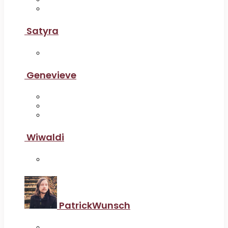
Satyra
Genevieve
Wiwaldi
PatrickWunsch