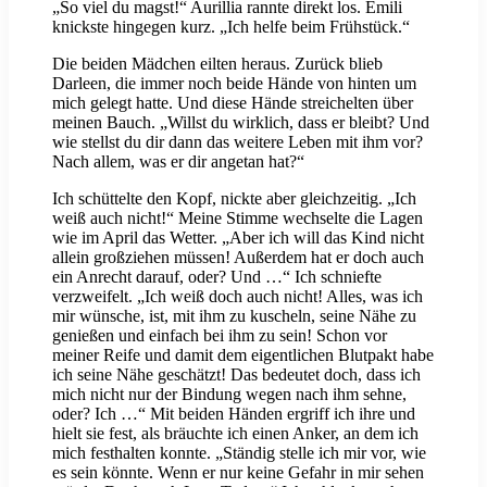
„So viel du magst!“ Aurillia rannte direkt los. Emili
knickste hingegen kurz. „Ich helfe beim Frühstück.“
Die beiden Mädchen eilten heraus. Zurück blieb
Darleen, die immer noch beide Hände von hinten um
mich gelegt hatte. Und diese Hände streichelten über
meinen Bauch. „Willst du wirklich, dass er bleibt? Und
wie stellst du dir dann das weitere Leben mit ihm vor?
Nach allem, was er dir angetan hat?“
Ich schüttelte den Kopf, nickte aber gleichzeitig. „Ich
weiß auch nicht!“ Meine Stimme wechselte die Lagen
wie im April das Wetter. „Aber ich will das Kind nicht
allein großziehen müssen! Außerdem hat er doch auch
ein Anrecht darauf, oder? Und …“ Ich schniefte
verzweifelt. „Ich weiß doch auch nicht! Alles, was ich
mir wünsche, ist, mit ihm zu kuscheln, seine Nähe zu
genießen und einfach bei ihm zu sein! Schon vor
meiner Reife und damit dem eigentlichen Blutpakt habe
ich seine Nähe geschätzt! Das bedeutet doch, dass ich
mich nicht nur der Bindung wegen nach ihm sehne,
oder? Ich …“ Mit beiden Händen ergriff ich ihre und
hielt sie fest, als bräuchte ich einen Anker, an dem ich
mich festhalten konnte. „Ständig stelle ich mir vor, wie
es sein könnte. Wenn er nur keine Gefahr in mir sehen