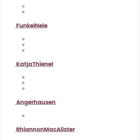
FunkelNele
KatjaThienel
Angerhausen
RhiannonMacAlister