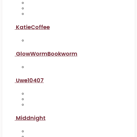
KatieCoffee
GlowWormBookworm
Uwe10407
Middnight