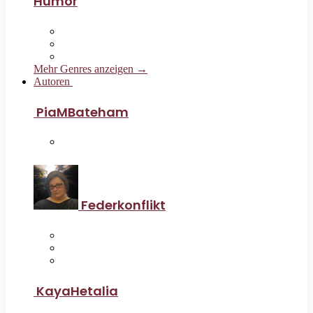
Humor
Mehr Genres anzeigen →
Autoren
PiaMBateham
Federkonflikt
KayaHetalia