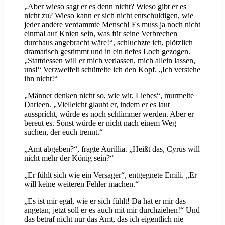
„Aber wieso sagt er es denn nicht? Wieso gibt er es
nicht zu? Wieso kann er sich nicht entschuldigen, wie
jeder andere verdammte Mensch! Es muss ja noch nicht
einmal auf Knien sein, was für seine Verbrechen
durchaus angebracht wäre!“, schluchzte ich, plötzlich
dramatisch gestimmt und in ein tiefes Loch gezogen.
„Stattdessen will er mich verlassen, mich allein lassen,
uns!“ Verzweifelt schüttelte ich den Kopf. „Ich verstehe
ihn nicht!“
„Männer denken nicht so, wie wir, Liebes“, murmelte
Darleen. „Vielleicht glaubt er, indem er es laut
ausspricht, würde es noch schlimmer werden. Aber er
bereut es. Sonst würde er nicht nach einem Weg
suchen, der euch trennt.“
„Amt abgeben?“, fragte Aurillia. „Heißt das, Cyrus will
nicht mehr der König sein?“
„Er fühlt sich wie ein Versager“, entgegnete Emili. „Er
will keine weiteren Fehler machen.“
„Es ist mir egal, wie er sich fühlt! Da hat er mir das
angetan, jetzt soll er es auch mit mir durchziehen!“ Und
das betraf nicht nur das Amt, das ich eigentlich nie