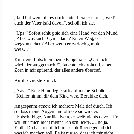
„Ja. Und wenn du es noch lauter herausschreist, weiß
auch der Vater bald davon“, schollt ich sie.
„Ups.“ Sofort schlug sie sich eine Hand vor den Mund.
„Aber was sucht Cyrus dann? Einen Weg, es
wegzumachen? Aber wenn er es doch gar nicht
weiß…“
Knurrend flutschten meine Fänge raus. „Gar nichts
wird hier weggemacht!“, fauchte ich drohend, einen
Zorn in mir spürend, der alles andere übertraf.
Aurillia zuckte zurück.
„Naya.“ Eine Hand legte sich auf meine Schulter.
„Keiner nimmt dir dein Kind weg. Beruhige dich.“
Angespannt atmete ich mehrere Male tief durch. Ich
schloss meine Augen und öffnete sie wieder.
„Entschuldige, Aurillia. Nein, er weiß nichts davon. Er
will nur mich nicht mehr.“ Ich schluckte. „Und ja,
Emili. Du hast recht. Ich muss mir überlegen, ob ich …
was ich machen soll. Es ist nur so, dass ich mir nicht