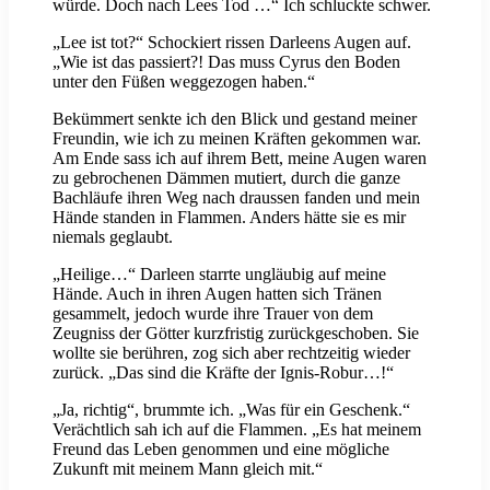
würde. Doch nach Lees Tod …“ Ich schluckte schwer.
„Lee ist tot?“ Schockiert rissen Darleens Augen auf.
„Wie ist das passiert?! Das muss Cyrus den Boden
unter den Füßen weggezogen haben.“
Bekümmert senkte ich den Blick und gestand meiner
Freundin, wie ich zu meinen Kräften gekommen war.
Am Ende sass ich auf ihrem Bett, meine Augen waren
zu gebrochenen Dämmen mutiert, durch die ganze
Bachläufe ihren Weg nach draussen fanden und mein
Hände standen in Flammen. Anders hätte sie es mir
niemals geglaubt.
„Heilige…“ Darleen starrte ungläubig auf meine
Hände. Auch in ihren Augen hatten sich Tränen
gesammelt, jedoch wurde ihre Trauer von dem
Zeugniss der Götter kurzfristig zurückgeschoben. Sie
wollte sie berühren, zog sich aber rechtzeitig wieder
zurück. „Das sind die Kräfte der Ignis-Robur…!“
„Ja, richtig“, brummte ich. „Was für ein Geschenk.“
Verächtlich sah ich auf die Flammen. „Es hat meinem
Freund das Leben genommen und eine mögliche
Zukunft mit meinem Mann gleich mit.“