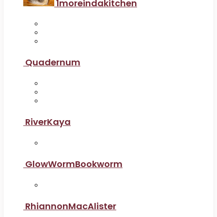
1moreindakitchen
Quadernum
RiverKaya
GlowWormBookworm
RhiannonMacAlister