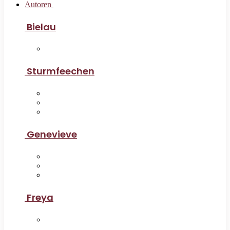
Autoren
Bielau
Sturmfeechen
Genevieve
Freya