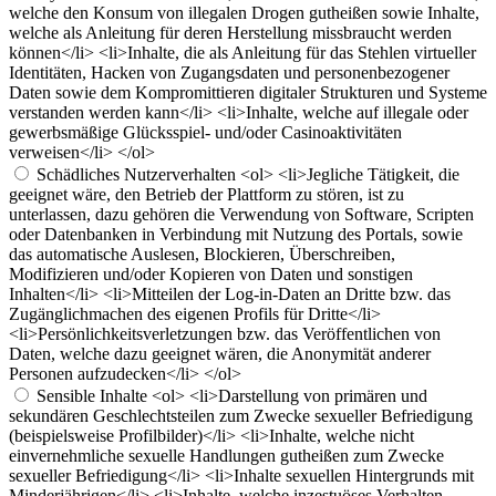
welche den Konsum von illegalen Drogen gutheißen sowie Inhalte,
welche als Anleitung für deren Herstellung missbraucht werden
können</li> <li>Inhalte, die als Anleitung für das Stehlen virtueller
Identitäten, Hacken von Zugangsdaten und personenbezogener
Daten sowie dem Kompromittieren digitaler Strukturen und Systeme
verstanden werden kann</li> <li>Inhalte, welche auf illegale oder
gewerbsmäßige Glücksspiel- und/oder Casinoaktivitäten
verweisen</li> </ol>
Schädliches Nutzerverhalten
<ol> <li>Jegliche Tätigkeit, die
geeignet wäre, den Betrieb der Plattform zu stören, ist zu
unterlassen, dazu gehören die Verwendung von Software, Scripten
oder Datenbanken in Verbindung mit Nutzung des Portals, sowie
das automatische Auslesen, Blockieren, Überschreiben,
Modifizieren und/oder Kopieren von Daten und sonstigen
Inhalten</li> <li>Mitteilen der Log-in-Daten an Dritte bzw. das
Zugänglichmachen des eigenen Profils für Dritte</li>
<li>Persönlichkeitsverletzungen bzw. das Veröffentlichen von
Daten, welche dazu geeignet wären, die Anonymität anderer
Personen aufzudecken</li> </ol>
Sensible Inhalte
<ol> <li>Darstellung von primären und
sekundären Geschlechtsteilen zum Zwecke sexueller Befriedigung
(beispielsweise Profilbilder)</li> <li>Inhalte, welche nicht
einvernehmliche sexuelle Handlungen gutheißen zum Zwecke
sexueller Befriedigung</li> <li>Inhalte sexuellen Hintergrunds mit
Minderjährigen</li> <li>Inhalte, welche inzestuöses Verhalten