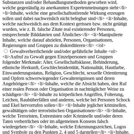
Substanzen und/oder Behandlungsmethoden geworben wird,
welche gegenläufig zu anerkannten Expertenmeinungen steht</li>
<li>Inhalte, welche eine gesellschaftsstörende Wirkung erzeugen
sollen und dabei nachweislich nicht belegbar sind</li> <li>Inhalte,
welche nachweislich aus dem Kontext gerissen bzw. nicht getätigt
wurden, wie z. B. falsche Zitate real existierender Personen,
entsprechende Bilddateien und Ähnliches</li> <li>Manipulierte
Inhalte, welche darauf abzielen, Personen, Organisationen,
Regierungen und Gruppen zu diskreditieren</li> </ol>
Gewaltverherrlichende und/oder gefährliche Inhalte
<ol>
<li>Aufruf zu Gewalt gegen Einzelpersonen und Gruppen
folgender Merkmale: Alter, Gesellschaftsklasse, Behinderung,
ethnische Herkunft, Geschlechtsidentität, Nationalität, Hautfarbe,
Einwanderungsstatus, Religion, Geschlecht, sexuelle Orientierung
und Opfern schwerwiegender Gewaltereignissen und deren
Angehörigen</li> <li>Inhalte, welche die Absicht haben, den Ruf
einer realen Person oder Organisation in nachträglicher Weise zu
schädigen</li> <li>Inhalte zu körperlichen Angriffen, Folterung,
Leichen, Raubüberfällen und anderen, welche bei Personen Schock
und Ekel hervorrufen sollen</li> <li>Inhalte jeglicher kriminellen,
gewalttätigen oder terroristischen Organisationen</li> <li>Inhalte,
welche Terroristen, Extremisten oder Kriminelle und/oder deren
Taten verherrlichen oder im allgemeinen Konsens falsch
wiedergeben</li> <li>Inhalte, welche Erkennungszeichen, Logos
und Symbole zu den Punkten 2, 4 und 5 darstellen</li> <li>Inhalte,