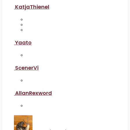
KatjaThienel
Yaato
ScenerVi
AllanRexword