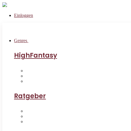
Einloggen
Genres
HighFantasy
Ratgeber