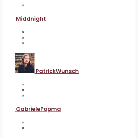
Middnight
PatrickWunsch
GabrielePopma