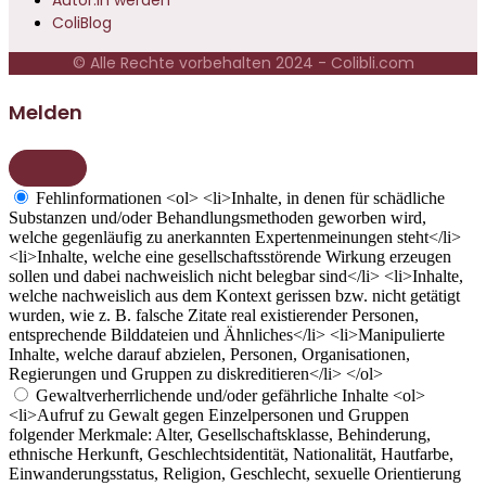
Autor:in werden
ColiBlog
© Alle Rechte vorbehalten 2024 - Colibli.com
Melden
Fehlinformationen
<ol> <li>Inhalte, in denen für schädliche
Substanzen und/oder Behandlungsmethoden geworben wird,
welche gegenläufig zu anerkannten Expertenmeinungen steht</li>
<li>Inhalte, welche eine gesellschaftsstörende Wirkung erzeugen
sollen und dabei nachweislich nicht belegbar sind</li> <li>Inhalte,
welche nachweislich aus dem Kontext gerissen bzw. nicht getätigt
wurden, wie z. B. falsche Zitate real existierender Personen,
entsprechende Bilddateien und Ähnliches</li> <li>Manipulierte
Inhalte, welche darauf abzielen, Personen, Organisationen,
Regierungen und Gruppen zu diskreditieren</li> </ol>
Gewaltverherrlichende und/oder gefährliche Inhalte
<ol>
<li>Aufruf zu Gewalt gegen Einzelpersonen und Gruppen
folgender Merkmale: Alter, Gesellschaftsklasse, Behinderung,
ethnische Herkunft, Geschlechtsidentität, Nationalität, Hautfarbe,
Einwanderungsstatus, Religion, Geschlecht, sexuelle Orientierung