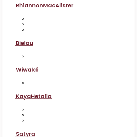
RhiannonMacAlister
Bielau
Wiwaldi
KayaHetalia
Satyra