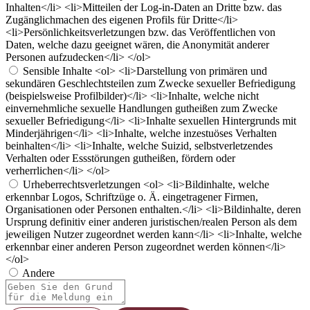
Inhalten</li> <li>Mitteilen der Log-in-Daten an Dritte bzw. das
Zugänglichmachen des eigenen Profils für Dritte</li>
<li>Persönlichkeitsverletzungen bzw. das Veröffentlichen von
Daten, welche dazu geeignet wären, die Anonymität anderer
Personen aufzudecken</li> </ol>
Sensible Inhalte
<ol> <li>Darstellung von primären und
sekundären Geschlechtsteilen zum Zwecke sexueller Befriedigung
(beispielsweise Profilbilder)</li> <li>Inhalte, welche nicht
einvernehmliche sexuelle Handlungen gutheißen zum Zwecke
sexueller Befriedigung</li> <li>Inhalte sexuellen Hintergrunds mit
Minderjährigen</li> <li>Inhalte, welche inzestuöses Verhalten
beinhalten</li> <li>Inhalte, welche Suizid, selbstverletzendes
Verhalten oder Essstörungen gutheißen, fördern oder
verherrlichen</li> </ol>
Urheberrechtsverletzungen
<ol> <li>Bildinhalte, welche
erkennbar Logos, Schriftzüge o. Ä. eingetragener Firmen,
Organisationen oder Personen enthalten.</li> <li>Bildinhalte, deren
Ursprung definitiv einer anderen juristischen/realen Person als dem
jeweiligen Nutzer zugeordnet werden kann</li> <li>Inhalte, welche
erkennbar einer anderen Person zugeordnet werden können</li>
</ol>
Andere
Berichtsnotiz