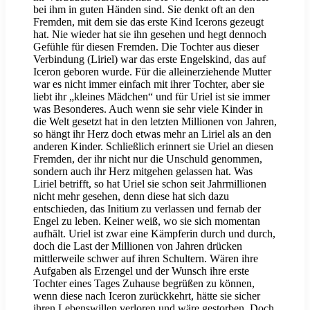
bei ihm in guten Händen sind. Sie denkt oft an den
Fremden, mit dem sie das erste Kind Icerons gezeugt
hat. Nie wieder hat sie ihn gesehen und hegt dennoch
Gefühle für diesen Fremden. Die Tochter aus dieser
Verbindung (Liriel) war das erste Engelskind, das auf
Iceron geboren wurde. Für die alleinerziehende Mutter
war es nicht immer einfach mit ihrer Tochter, aber sie
liebt ihr „kleines Mädchen“ und für Uriel ist sie immer
was Besonderes. Auch wenn sie sehr viele Kinder in
die Welt gesetzt hat in den letzten Millionen von Jahren,
so hängt ihr Herz doch etwas mehr an Liriel als an den
anderen Kinder. Schließlich erinnert sie Uriel an diesen
Fremden, der ihr nicht nur die Unschuld genommen,
sondern auch ihr Herz mitgehen gelassen hat. Was
Liriel betrifft, so hat Uriel sie schon seit Jahrmillionen
nicht mehr gesehen, denn diese hat sich dazu
entschieden, das Initium zu verlassen und fernab der
Engel zu leben. Keiner weiß, wo sie sich momentan
aufhält. Uriel ist zwar eine Kämpferin durch und durch,
doch die Last der Millionen von Jahren drücken
mittlerweile schwer auf ihren Schultern. Wären ihre
Aufgaben als Erzengel und der Wunsch ihre erste
Tochter eines Tages Zuhause begrüßen zu können,
wenn diese nach Iceron zurückkehrt, hätte sie sicher
ihren Lebenswillen verloren und wäre gestorben. Doch