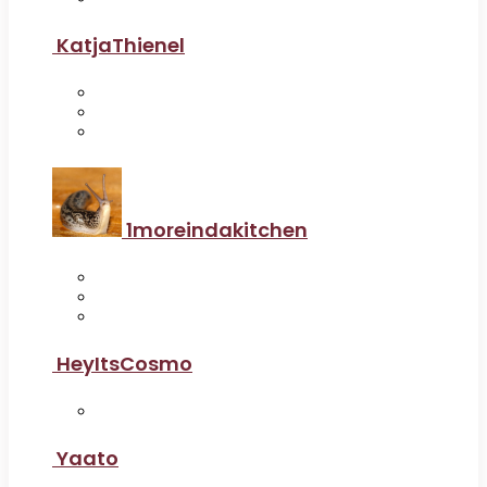
KatjaThienel
1moreindakitchen
HeyItsCosmo
Yaato