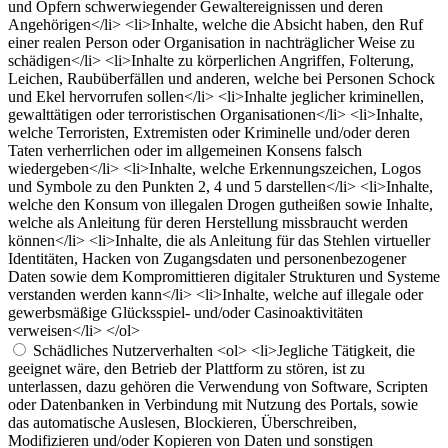
und Opfern schwerwiegender Gewaltereignissen und deren
Angehörigen</li> <li>Inhalte, welche die Absicht haben, den Ruf
einer realen Person oder Organisation in nachträglicher Weise zu
schädigen</li> <li>Inhalte zu körperlichen Angriffen, Folterung,
Leichen, Raubüberfällen und anderen, welche bei Personen Schock
und Ekel hervorrufen sollen</li> <li>Inhalte jeglicher kriminellen,
gewalttätigen oder terroristischen Organisationen</li> <li>Inhalte,
welche Terroristen, Extremisten oder Kriminelle und/oder deren
Taten verherrlichen oder im allgemeinen Konsens falsch
wiedergeben</li> <li>Inhalte, welche Erkennungszeichen, Logos
und Symbole zu den Punkten 2, 4 und 5 darstellen</li> <li>Inhalte,
welche den Konsum von illegalen Drogen gutheißen sowie Inhalte,
welche als Anleitung für deren Herstellung missbraucht werden
können</li> <li>Inhalte, die als Anleitung für das Stehlen virtueller
Identitäten, Hacken von Zugangsdaten und personenbezogener
Daten sowie dem Kompromittieren digitaler Strukturen und Systeme
verstanden werden kann</li> <li>Inhalte, welche auf illegale oder
gewerbsmäßige Glücksspiel- und/oder Casinoaktivitäten
verweisen</li> </ol>
Schädliches Nutzerverhalten
<ol> <li>Jegliche Tätigkeit, die
geeignet wäre, den Betrieb der Plattform zu stören, ist zu
unterlassen, dazu gehören die Verwendung von Software, Scripten
oder Datenbanken in Verbindung mit Nutzung des Portals, sowie
das automatische Auslesen, Blockieren, Überschreiben,
Modifizieren und/oder Kopieren von Daten und sonstigen