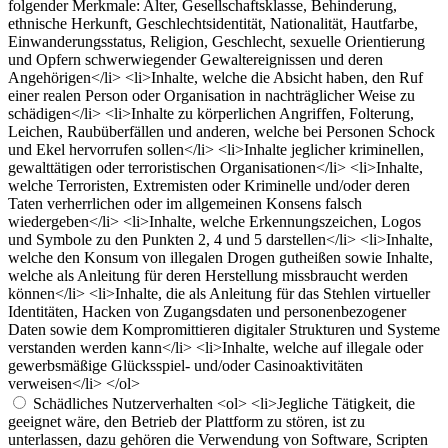
folgender Merkmale: Alter, Gesellschaftsklasse, Behinderung,
ethnische Herkunft, Geschlechtsidentität, Nationalität, Hautfarbe,
Einwanderungsstatus, Religion, Geschlecht, sexuelle Orientierung
und Opfern schwerwiegender Gewaltereignissen und deren
Angehörigen</li> <li>Inhalte, welche die Absicht haben, den Ruf
einer realen Person oder Organisation in nachträglicher Weise zu
schädigen</li> <li>Inhalte zu körperlichen Angriffen, Folterung,
Leichen, Raubüberfällen und anderen, welche bei Personen Schock
und Ekel hervorrufen sollen</li> <li>Inhalte jeglicher kriminellen,
gewalttätigen oder terroristischen Organisationen</li> <li>Inhalte,
welche Terroristen, Extremisten oder Kriminelle und/oder deren
Taten verherrlichen oder im allgemeinen Konsens falsch
wiedergeben</li> <li>Inhalte, welche Erkennungszeichen, Logos
und Symbole zu den Punkten 2, 4 und 5 darstellen</li> <li>Inhalte,
welche den Konsum von illegalen Drogen gutheißen sowie Inhalte,
welche als Anleitung für deren Herstellung missbraucht werden
können</li> <li>Inhalte, die als Anleitung für das Stehlen virtueller
Identitäten, Hacken von Zugangsdaten und personenbezogener
Daten sowie dem Kompromittieren digitaler Strukturen und Systeme
verstanden werden kann</li> <li>Inhalte, welche auf illegale oder
gewerbsmäßige Glücksspiel- und/oder Casinoaktivitäten
verweisen</li> </ol>
Schädliches Nutzerverhalten
<ol> <li>Jegliche Tätigkeit, die
geeignet wäre, den Betrieb der Plattform zu stören, ist zu
unterlassen, dazu gehören die Verwendung von Software, Scripten