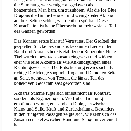
die Stimmung war weniger ausgelassen als
konzentriert. Man kam, um zuzuhören. Als die Ice Blue
Dragons die Bühne betraten und wenig später Aknara
an ihrer Seite erschien, war deutlich spürbar: Diese
Konstellation ist keine Überraschung mehr – sie ist Teil
des Ganzen geworden.
Das Konzert setzte klar auf Vertrautes. Der Großteil der
gespielten Stücke bestand aus bekannten Liedern der
Band und Aknaras bereits etabliertem Repertoire. Neue
Titel wurden bewusst sparsam eingesetzt und wirkten
eher wie leise Akzente als wie Ankündigungen eines
Richtungswechsels. Die Entscheidung erwies sich als
richtig: Die Menge sang mit, Engel und Dämonen Seite
an Seite, getragen von Texten, die längst Teil des
kollektiven Gedächtnisses geworden sind.
Aknaras Stimme fügte sich erneut nicht als Kontrast,
sondern als Ergänzung ein. Wo früher Trennung
empfunden wurde, entstand ein Dialog – zwischen
Klang und Stille, Kraft und Zurückhaltung. Besonders
in den ruhigeren Passagen zeigte sich, wie sehr sich das
Zusammenspiel zwischen Band und Sängerin verfeinert
hat.