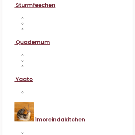
Sturmfeechen
Quadernum
Yaato
1moreindakitchen