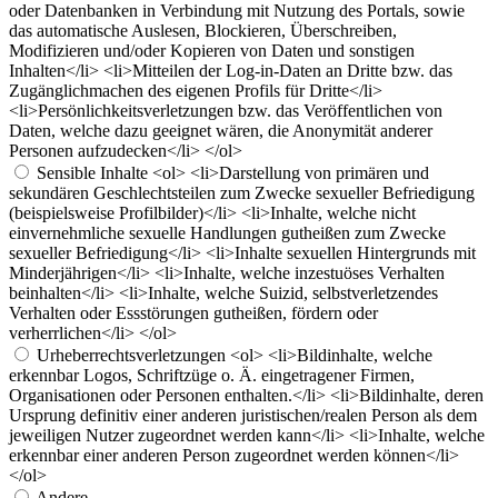
oder Datenbanken in Verbindung mit Nutzung des Portals, sowie
das automatische Auslesen, Blockieren, Überschreiben,
Modifizieren und/oder Kopieren von Daten und sonstigen
Inhalten</li> <li>Mitteilen der Log-in-Daten an Dritte bzw. das
Zugänglichmachen des eigenen Profils für Dritte</li>
<li>Persönlichkeitsverletzungen bzw. das Veröffentlichen von
Daten, welche dazu geeignet wären, die Anonymität anderer
Personen aufzudecken</li> </ol>
Sensible Inhalte
<ol> <li>Darstellung von primären und
sekundären Geschlechtsteilen zum Zwecke sexueller Befriedigung
(beispielsweise Profilbilder)</li> <li>Inhalte, welche nicht
einvernehmliche sexuelle Handlungen gutheißen zum Zwecke
sexueller Befriedigung</li> <li>Inhalte sexuellen Hintergrunds mit
Minderjährigen</li> <li>Inhalte, welche inzestuöses Verhalten
beinhalten</li> <li>Inhalte, welche Suizid, selbstverletzendes
Verhalten oder Essstörungen gutheißen, fördern oder
verherrlichen</li> </ol>
Urheberrechtsverletzungen
<ol> <li>Bildinhalte, welche
erkennbar Logos, Schriftzüge o. Ä. eingetragener Firmen,
Organisationen oder Personen enthalten.</li> <li>Bildinhalte, deren
Ursprung definitiv einer anderen juristischen/realen Person als dem
jeweiligen Nutzer zugeordnet werden kann</li> <li>Inhalte, welche
erkennbar einer anderen Person zugeordnet werden können</li>
</ol>
Andere