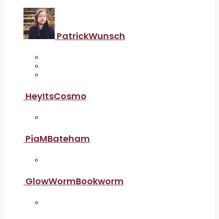
PatrickWunsch
HeyItsCosmo
PiaMBateham
GlowWormBookworm