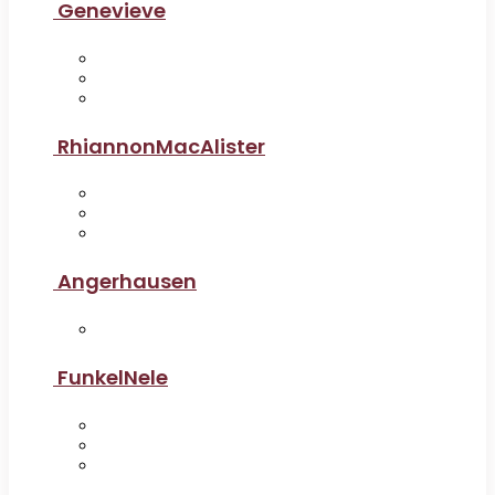
Genevieve
RhiannonMacAlister
Angerhausen
FunkelNele