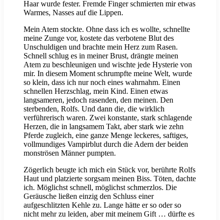
Haar wurde fester. Fremde Finger schmierten mir etwas
Warmes, Nasses auf die Lippen.
Mein Atem stockte. Ohne dass ich es wollte, schnellte
meine Zunge vor, kostete das verbotene Blut des
Unschuldigen und brachte mein Herz zum Rasen.
Schnell schlug es in meiner Brust, drängte meinen
Atem zu beschleunigen und wischte jede Hysterie von
mir. In diesem Moment schrumpfte meine Welt, wurde
so klein, dass ich nur noch eines wahrnahm. Einen
schnellen Herzschlag, mein Kind. Einen etwas
langsameren, jedoch rasenden, den meinen. Den
sterbenden, Rolfs. Und dann die, die wirklich
verführerisch waren. Zwei konstante, stark schlagende
Herzen, die in langsamem Takt, aber stark wie zehn
Pferde zugleich, eine ganze Menge leckeres, saftiges,
vollmundiges Vampirblut durch die Adern der beiden
monströsen Männer pumpten.
Zögerlich beugte ich mich ein Stück vor, berührte Rolfs
Haut und platzierte sorgsam meinen Biss. Töten, dachte
ich. Möglichst schnell, möglichst schmerzlos. Die
Geräusche ließen einzig den Schluss einer
aufgeschlitzten Kehle zu. Lange hätte er so oder so
nicht mehr zu leiden, aber mit meinem Gift … dürfte es