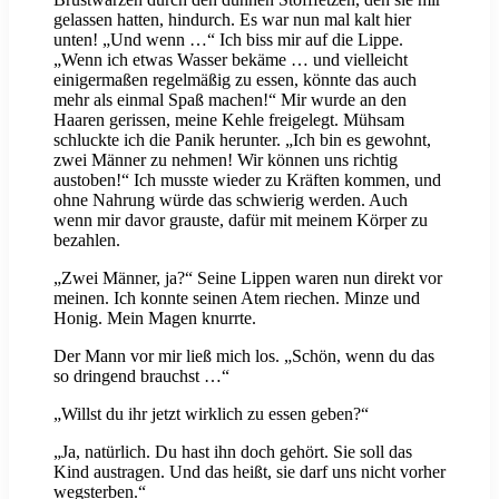
gelassen hatten, hindurch. Es war nun mal kalt hier
unten! „Und wenn …“ Ich biss mir auf die Lippe.
„Wenn ich etwas Wasser bekäme … und vielleicht
einigermaßen regelmäßig zu essen, könnte das auch
mehr als einmal Spaß machen!“ Mir wurde an den
Haaren gerissen, meine Kehle freigelegt. Mühsam
schluckte ich die Panik herunter. „Ich bin es gewohnt,
zwei Männer zu nehmen! Wir können uns richtig
austoben!“ Ich musste wieder zu Kräften kommen, und
ohne Nahrung würde das schwierig werden. Auch
wenn mir davor grauste, dafür mit meinem Körper zu
bezahlen.
„Zwei Männer, ja?“ Seine Lippen waren nun direkt vor
meinen. Ich konnte seinen Atem riechen. Minze und
Honig. Mein Magen knurrte.
Der Mann vor mir ließ mich los. „Schön, wenn du das
so dringend brauchst …“
„Willst du ihr jetzt wirklich zu essen geben?“
„Ja, natürlich. Du hast ihn doch gehört. Sie soll das
Kind austragen. Und das heißt, sie darf uns nicht vorher
wegsterben.“