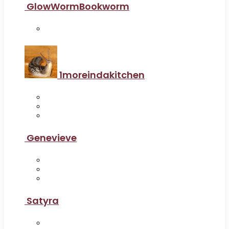
GlowWormBookworm
1moreindakitchen
Genevieve
Satyra