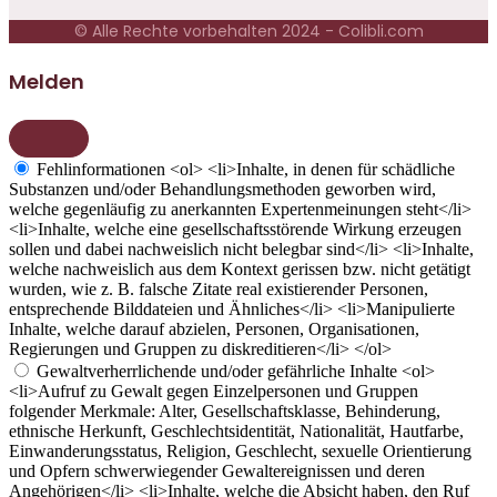
© Alle Rechte vorbehalten 2024 - Colibli.com
Melden
Fehlinformationen
<ol> <li>Inhalte, in denen für schädliche
Substanzen und/oder Behandlungsmethoden geworben wird,
welche gegenläufig zu anerkannten Expertenmeinungen steht</li>
<li>Inhalte, welche eine gesellschaftsstörende Wirkung erzeugen
sollen und dabei nachweislich nicht belegbar sind</li> <li>Inhalte,
welche nachweislich aus dem Kontext gerissen bzw. nicht getätigt
wurden, wie z. B. falsche Zitate real existierender Personen,
entsprechende Bilddateien und Ähnliches</li> <li>Manipulierte
Inhalte, welche darauf abzielen, Personen, Organisationen,
Regierungen und Gruppen zu diskreditieren</li> </ol>
Gewaltverherrlichende und/oder gefährliche Inhalte
<ol>
<li>Aufruf zu Gewalt gegen Einzelpersonen und Gruppen
folgender Merkmale: Alter, Gesellschaftsklasse, Behinderung,
ethnische Herkunft, Geschlechtsidentität, Nationalität, Hautfarbe,
Einwanderungsstatus, Religion, Geschlecht, sexuelle Orientierung
und Opfern schwerwiegender Gewaltereignissen und deren
Angehörigen</li> <li>Inhalte, welche die Absicht haben, den Ruf