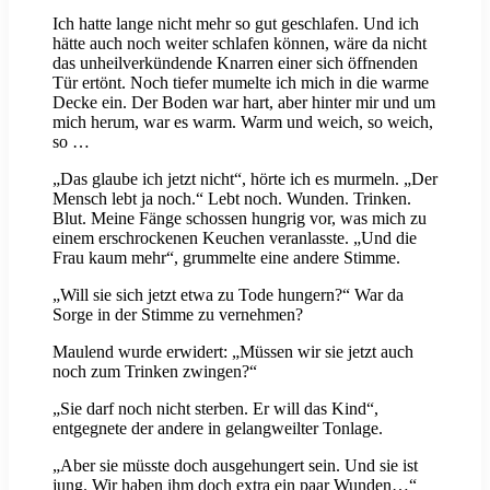
Ich hatte lange nicht mehr so gut geschlafen. Und ich
hätte auch noch weiter schlafen können, wäre da nicht
das unheilverkündende Knarren einer sich öffnenden
Tür ertönt. Noch tiefer mumelte ich mich in die warme
Decke ein. Der Boden war hart, aber hinter mir und um
mich herum, war es warm. Warm und weich, so weich,
so …
„Das glaube ich jetzt nicht“, hörte ich es murmeln. „Der
Mensch lebt ja noch.“ Lebt noch. Wunden. Trinken.
Blut. Meine Fänge schossen hungrig vor, was mich zu
einem erschrockenen Keuchen veranlasste. „Und die
Frau kaum mehr“, grummelte eine andere Stimme.
„Will sie sich jetzt etwa zu Tode hungern?“ War da
Sorge in der Stimme zu vernehmen?
Maulend wurde erwidert: „Müssen wir sie jetzt auch
noch zum Trinken zwingen?“
„Sie darf noch nicht sterben. Er will das Kind“,
entgegnete der andere in gelangweilter Tonlage.
„Aber sie müsste doch ausgehungert sein. Und sie ist
jung. Wir haben ihm doch extra ein paar Wunden…“