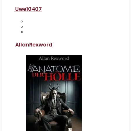
Uwe10407
AllanRexword