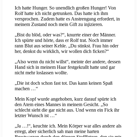
Ich hatte Hunger. So unendlich großen Hunger! Von
Rolf hatte ich nicht getrunken. Das hatte ich ihm
versprochen. Zudem hatte es Anstrengung erfordert, in
meinem Zustand noch mein Gift zu injizieren.
„Bist du blöd, oder was?“, knurrte einer der Männer.
Ich spürte und hörte, dass er Rolf trat. Noch immer
rann Blut aus seiner Kehle. „Du stinkst. Frau hin oder
her, denkst du wirklich, wir wollen dich ficken?“
„Also wenn du nicht willst“, meinte der andere, dessen
Hand sich in meinem Haar festgekrallt hatte und gar
nicht mehr loslassen wollte.
„Die ist doch schon fast tot. Das kann keinen Spaß
machen …“
Mein Kopf wurde angehoben, kurz darauf spürte ich
den Atem eines Mannes in meinem Gesicht. „So
schlecht sieht die gar nicht aus. Und wenn ein Fick ihr
letzter Wunsch ist …“
„Ja …!“, keuchte ich. Mein Körper war alles andere als
erregt, aber sicherlich sah man meine harten
Brustwarzen durch den dünnen Stofffetzen, den sie mir