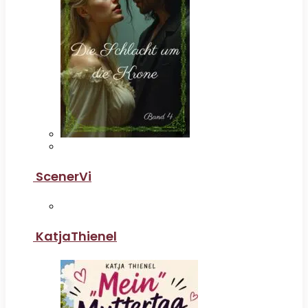
ScenerVi
KatjaThienel