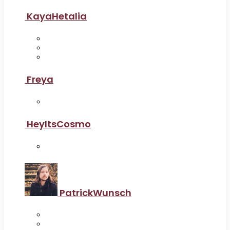
KayaHetalia
Freya
HeyItsCosmo
PatrickWunsch