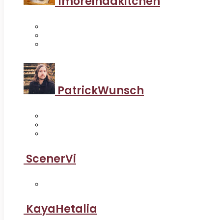
1moreindakitchen
PatrickWunsch
ScenerVi
KayaHetalia