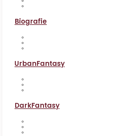
Biografie
UrbanFantasy
DarkFantasy