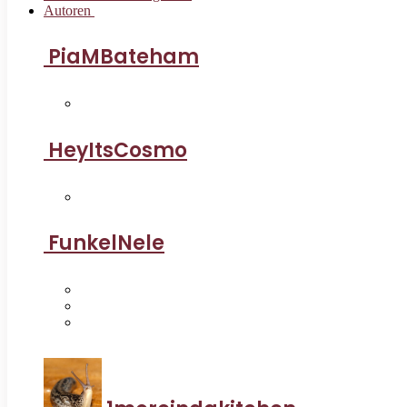
Autoren
PiaMBateham
HeyItsCosmo
FunkelNele