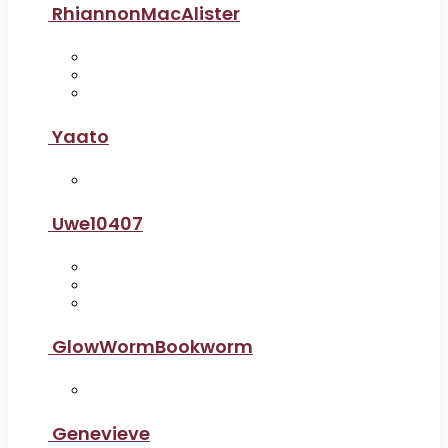
RhiannonMacAlister
Yaato
Uwe10407
GlowWormBookworm
Genevieve