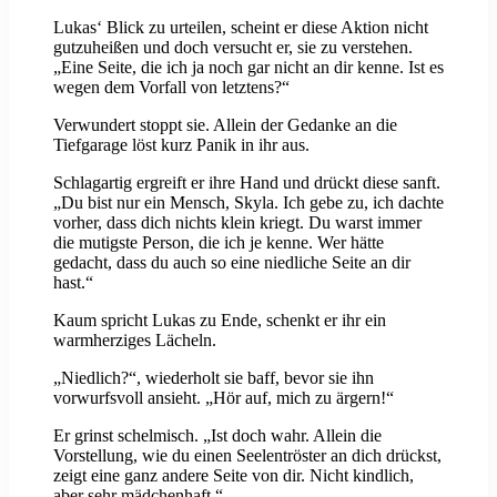
Lukas‘ Blick zu urteilen, scheint er diese Aktion nicht
gutzuheißen und doch versucht er, sie zu verstehen.
„Eine Seite, die ich ja noch gar nicht an dir kenne. Ist es
wegen dem Vorfall von letztens?“
Verwundert stoppt sie. Allein der Gedanke an die
Tiefgarage löst kurz Panik in ihr aus.
Schlagartig ergreift er ihre Hand und drückt diese sanft.
„Du bist nur ein Mensch, Skyla. Ich gebe zu, ich dachte
vorher, dass dich nichts klein kriegt. Du warst immer
die mutigste Person, die ich je kenne. Wer hätte
gedacht, dass du auch so eine niedliche Seite an dir
hast.“
Kaum spricht Lukas zu Ende, schenkt er ihr ein
warmherziges Lächeln.
„Niedlich?“, wiederholt sie baff, bevor sie ihn
vorwurfsvoll ansieht. „Hör auf, mich zu ärgern!“
Er grinst schelmisch. „Ist doch wahr. Allein die
Vorstellung, wie du einen Seelentröster an dich drückst,
zeigt eine ganz andere Seite von dir. Nicht kindlich,
aber sehr mädchenhaft.“