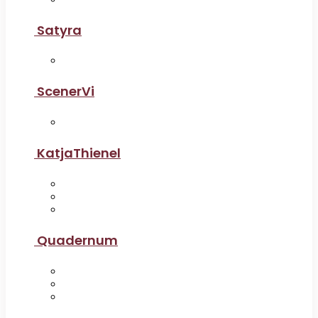
Satyra
ScenerVi
KatjaThienel
Quadernum