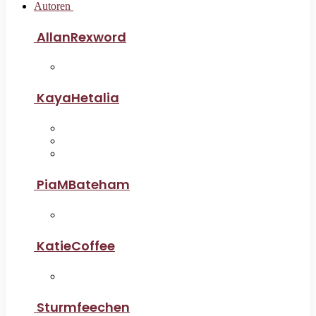
Autoren
AllanRexword
KayaHetalia
PiaMBateham
KatieCoffee
Sturmfeechen