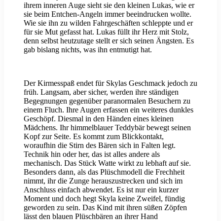
ihrem inneren Auge sieht sie den kleinen Lukas, wie er
sie beim Entchen-Angeln immer beeindrucken wollte.
Wie sie ihn zu wilden Fahrgeschäften schleppte und er
für sie Mut gefasst hat. Lukas füllt ihr Herz mit Stolz,
denn selbst heutzutage stellt er sich seinen Ängsten. Es
gab bislang nichts, was ihn entmutigt hat.
Der Kirmesspaß endet für Skylas Geschmack jedoch zu
früh. Langsam, aber sicher, werden ihre ständigen
Begegnungen gegenüber paranormalen Besuchern zu
einem Fluch. Ihre Augen erfassen ein weiteres dunkles
Geschöpf. Diesmal in den Händen eines kleinen
Mädchens. Ihr himmelblauer Teddybär bewegt seinen
Kopf zur Seite. Es kommt zum Blickkontakt,
woraufhin die Stirn des Bären sich in Falten legt.
Technik hin oder her, das ist alles andere als
mechanisch. Das Stück Watte wirkt zu lebhaft auf sie.
Besonders dann, als das Plüschmodell die Frechheit
nimmt, ihr die Zunge herauszustrecken und sich im
Anschluss einfach abwendet. Es ist nur ein kurzer
Moment und doch hegt Skyla keine Zweifel, fündig
geworden zu sein. Das Kind mit ihren süßen Zöpfen
lässt den blauen Plüschbären an ihrer Hand