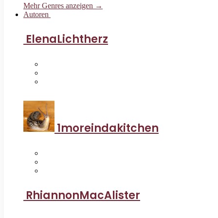
Mehr Genres anzeigen →
Autoren
ElenaLichtherz
1moreindakitchen
RhiannonMacAlister