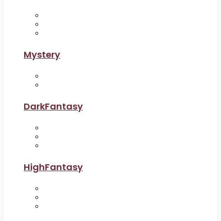
Mystery
DarkFantasy
HighFantasy