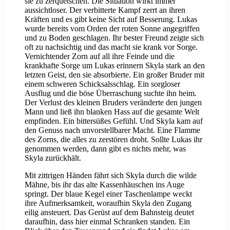
sie zu zerquetschen. Die Situation wirkt immer
aussichtloser. Der verbitterte Kampf zerrt an ihren
Kräften und es gibt keine Sicht auf Besserung. Lukas
wurde bereits vom Orden der roten Sonne angegriffen
und zu Boden geschlagen. Ihr bester Freund zeigte sich
oft zu nachsichtig und das macht sie krank vor Sorge.
Vernichtender Zorn auf all ihre Feinde und die
krankhafte Sorge um Lukas erinnern Skyla stark an den
letzten Geist, den sie absorbierte. Ein großer Bruder mit
einem schweren Schicksalsschlag. Ein sorgloser
Ausflug und die böse Überraschung suchte ihn heim.
Der Verlust des kleinen Bruders veränderte den jungen
Mann und ließ ihn blanken Hass auf die gesamte Welt
empfinden. Ein bittersüßes Gefühl. Und Skyla kam auf
den Genuss nach unvorstellbarer Macht. Eine Flamme
des Zorns, die alles zu zerstören droht. Sollte Lukas ihr
genommen werden, dann gibt es nichts mehr, was
Skyla zurückhält.
Mit zittrigen Händen fährt sich Skyla durch die wilde
Mähne, bis ihr das alte Kassenhäuschen ins Auge
springt. Der blaue Kegel einer Taschenlampe weckt
ihre Aufmerksamkeit, woraufhin Skyla den Zugang
eilig ansteuert. Das Gerüst auf dem Bahnsteig deutet
daraufhin, dass hier einmal Schranken standen. Ein