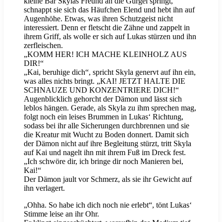
kleine Bär Skylas Freund an die Gurgel springt,
schnappt sie sich das Häufchen Elend und hebt ihn auf
Augenhöhe. Etwas, was ihren Schutzgeist nicht
interessiert. Denn er fletscht die Zähne und zappelt in
ihrem Griff, als wolle er sich auf Lukas stürzen und ihn
zerfleischen.
„KOMM HER! ICH MACHE KLEINHOLZ AUS
DIR!“
„Kai, beruhige dich“, spricht Skyla genervt auf ihn ein,
was alles nichts bringt. „KAI! JETZT HALTE DIE
SCHNAUZE UND KONZENTRIERE DICH!“
Augenblicklich gehorcht der Dämon und lässt sich
leblos hängen. Gerade, als Skyla zu ihm sprechen mag,
folgt noch ein leises Brummen in Lukas‘ Richtung,
sodass bei ihr alle Sicherungen durchbrennen und sie
die Kreatur mit Wucht zu Boden donnert. Damit sich
der Dämon nicht auf ihre Begleitung stürzt, tritt Skyla
auf Kai und nagelt ihn mit ihrem Fuß im Dreck fest.
„Ich schwöre dir, ich bringe dir noch Manieren bei,
Kai!“
Der Dämon jault vor Schmerz, als sie ihr Gewicht auf
ihn verlagert.
„Ohha. So habe ich dich noch nie erlebt“, tönt Lukas‘
Stimme leise an ihr Ohr.