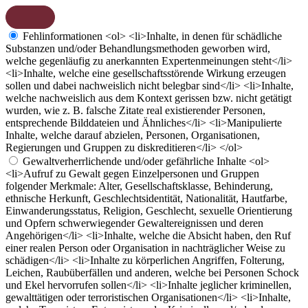
Fehlinformationen
<ol> <li>Inhalte, in denen für schädliche
Substanzen und/oder Behandlungsmethoden geworben wird,
welche gegenläufig zu anerkannten Expertenmeinungen steht</li>
<li>Inhalte, welche eine gesellschaftsstörende Wirkung erzeugen
sollen und dabei nachweislich nicht belegbar sind</li> <li>Inhalte,
welche nachweislich aus dem Kontext gerissen bzw. nicht getätigt
wurden, wie z. B. falsche Zitate real existierender Personen,
entsprechende Bilddateien und Ähnliches</li> <li>Manipulierte
Inhalte, welche darauf abzielen, Personen, Organisationen,
Regierungen und Gruppen zu diskreditieren</li> </ol>
Gewaltverherrlichende und/oder gefährliche Inhalte
<ol>
<li>Aufruf zu Gewalt gegen Einzelpersonen und Gruppen
folgender Merkmale: Alter, Gesellschaftsklasse, Behinderung,
ethnische Herkunft, Geschlechtsidentität, Nationalität, Hautfarbe,
Einwanderungsstatus, Religion, Geschlecht, sexuelle Orientierung
und Opfern schwerwiegender Gewaltereignissen und deren
Angehörigen</li> <li>Inhalte, welche die Absicht haben, den Ruf
einer realen Person oder Organisation in nachträglicher Weise zu
schädigen</li> <li>Inhalte zu körperlichen Angriffen, Folterung,
Leichen, Raubüberfällen und anderen, welche bei Personen Schock
und Ekel hervorrufen sollen</li> <li>Inhalte jeglicher kriminellen,
gewalttätigen oder terroristischen Organisationen</li> <li>Inhalte,