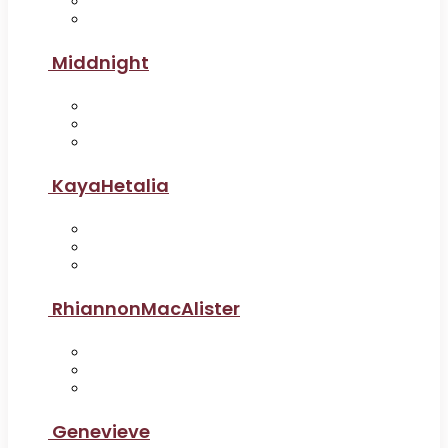
Middnight
KayaHetalia
RhiannonMacAlister
Genevieve