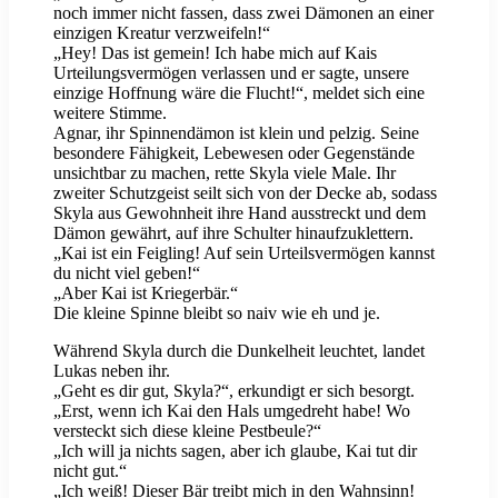
noch immer nicht fassen, dass zwei Dämonen an einer
einzigen Kreatur verzweifeln!“
„Hey! Das ist gemein! Ich habe mich auf Kais
Urteilungsvermögen verlassen und er sagte, unsere
einzige Hoffnung wäre die Flucht!“, meldet sich eine
weitere Stimme.
Agnar, ihr Spinnendämon ist klein und pelzig. Seine
besondere Fähigkeit, Lebewesen oder Gegenstände
unsichtbar zu machen, rette Skyla viele Male. Ihr
zweiter Schutzgeist seilt sich von der Decke ab, sodass
Skyla aus Gewohnheit ihre Hand ausstreckt und dem
Dämon gewährt, auf ihre Schulter hinaufzuklettern.
„Kai ist ein Feigling! Auf sein Urteilsvermögen kannst
du nicht viel geben!“
„Aber Kai ist Kriegerbär.“
Die kleine Spinne bleibt so naiv wie eh und je.
Während Skyla durch die Dunkelheit leuchtet, landet
Lukas neben ihr.
„Geht es dir gut, Skyla?“, erkundigt er sich besorgt.
„Erst, wenn ich Kai den Hals umgedreht habe! Wo
versteckt sich diese kleine Pestbeule?“
„Ich will ja nichts sagen, aber ich glaube, Kai tut dir
nicht gut.“
„Ich weiß! Dieser Bär treibt mich in den Wahnsinn!