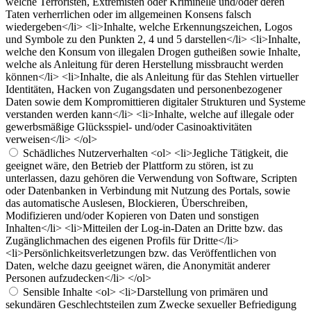
welche Terroristen, Extremisten oder Kriminelle und/oder deren
Taten verherrlichen oder im allgemeinen Konsens falsch
wiedergeben</li> <li>Inhalte, welche Erkennungszeichen, Logos
und Symbole zu den Punkten 2, 4 und 5 darstellen</li> <li>Inhalte,
welche den Konsum von illegalen Drogen gutheißen sowie Inhalte,
welche als Anleitung für deren Herstellung missbraucht werden
können</li> <li>Inhalte, die als Anleitung für das Stehlen virtueller
Identitäten, Hacken von Zugangsdaten und personenbezogener
Daten sowie dem Kompromittieren digitaler Strukturen und Systeme
verstanden werden kann</li> <li>Inhalte, welche auf illegale oder
gewerbsmäßige Glücksspiel- und/oder Casinoaktivitäten
verweisen</li> </ol>
Schädliches Nutzerverhalten
<ol> <li>Jegliche Tätigkeit, die
geeignet wäre, den Betrieb der Plattform zu stören, ist zu
unterlassen, dazu gehören die Verwendung von Software, Scripten
oder Datenbanken in Verbindung mit Nutzung des Portals, sowie
das automatische Auslesen, Blockieren, Überschreiben,
Modifizieren und/oder Kopieren von Daten und sonstigen
Inhalten</li> <li>Mitteilen der Log-in-Daten an Dritte bzw. das
Zugänglichmachen des eigenen Profils für Dritte</li>
<li>Persönlichkeitsverletzungen bzw. das Veröffentlichen von
Daten, welche dazu geeignet wären, die Anonymität anderer
Personen aufzudecken</li> </ol>
Sensible Inhalte
<ol> <li>Darstellung von primären und
sekundären Geschlechtsteilen zum Zwecke sexueller Befriedigung