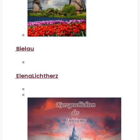
Bielau
ElenaLichtherz