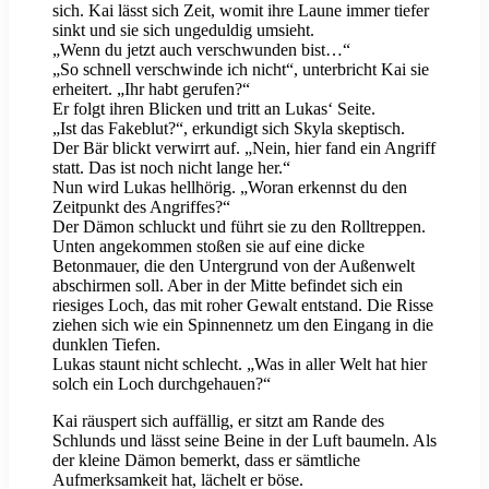
sich. Kai lässt sich Zeit, womit ihre Laune immer tiefer
sinkt und sie sich ungeduldig umsieht.
„Wenn du jetzt auch verschwunden bist…“
„So schnell verschwinde ich nicht“, unterbricht Kai sie
erheitert. „Ihr habt gerufen?“
Er folgt ihren Blicken und tritt an Lukas‘ Seite.
„Ist das Fakeblut?“, erkundigt sich Skyla skeptisch.
Der Bär blickt verwirrt auf. „Nein, hier fand ein Angriff
statt. Das ist noch nicht lange her.“
Nun wird Lukas hellhörig. „Woran erkennst du den
Zeitpunkt des Angriffes?“
Der Dämon schluckt und führt sie zu den Rolltreppen.
Unten angekommen stoßen sie auf eine dicke
Betonmauer, die den Untergrund von der Außenwelt
abschirmen soll. Aber in der Mitte befindet sich ein
riesiges Loch, das mit roher Gewalt entstand. Die Risse
ziehen sich wie ein Spinnennetz um den Eingang in die
dunklen Tiefen.
Lukas staunt nicht schlecht. „Was in aller Welt hat hier
solch ein Loch durchgehauen?“
Kai räuspert sich auffällig, er sitzt am Rande des
Schlunds und lässt seine Beine in der Luft baumeln. Als
der kleine Dämon bemerkt, dass er sämtliche
Aufmerksamkeit hat, lächelt er böse.