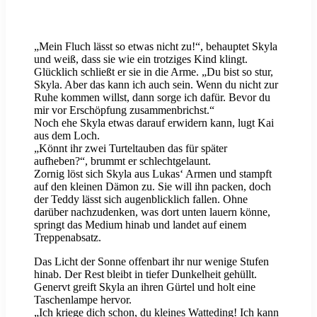
„Mein Fluch lässt so etwas nicht zu!“, behauptet Skyla
und weiß, dass sie wie ein trotziges Kind klingt.
Glücklich schließt er sie in die Arme. „Du bist so stur,
Skyla. Aber das kann ich auch sein. Wenn du nicht zur
Ruhe kommen willst, dann sorge ich dafür. Bevor du
mir vor Erschöpfung zusammenbrichst.“
Noch ehe Skyla etwas darauf erwidern kann, lugt Kai
aus dem Loch.
„Könnt ihr zwei Turteltauben das für später
aufheben?“, brummt er schlechtgelaunt.
Zornig löst sich Skyla aus Lukas‘ Armen und stampft
auf den kleinen Dämon zu. Sie will ihn packen, doch
der Teddy lässt sich augenblicklich fallen. Ohne
darüber nachzudenken, was dort unten lauern könne,
springt das Medium hinab und landet auf einem
Treppenabsatz.
Das Licht der Sonne offenbart ihr nur wenige Stufen
hinab. Der Rest bleibt in tiefer Dunkelheit gehüllt.
Genervt greift Skyla an ihren Gürtel und holt eine
Taschenlampe hervor.
„Ich kriege dich schon, du kleines Watteding! Ich kann