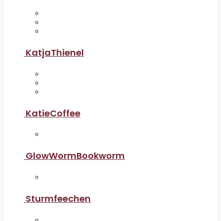
KatjaThienel
KatieCoffee
GlowWormBookworm
Sturmfeechen