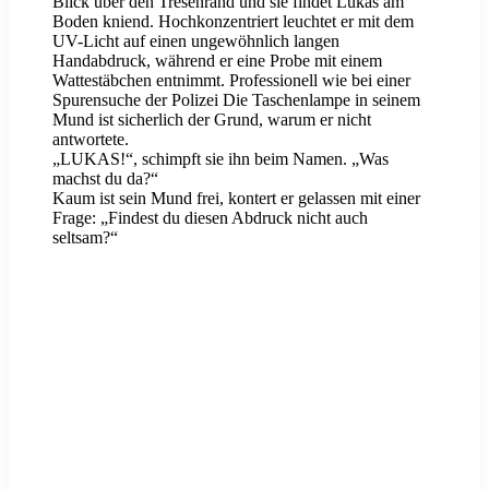
Blick über den Tresenrand und sie findet Lukas am
Boden kniend. Hochkonzentriert leuchtet er mit dem
UV-Licht auf einen ungewöhnlich langen
Handabdruck, während er eine Probe mit einem
Wattestäbchen entnimmt. Professionell wie bei einer
Spurensuche der Polizei Die Taschenlampe in seinem
Mund ist sicherlich der Grund, warum er nicht
antwortete.
„LUKAS!“, schimpft sie ihn beim Namen. „Was
machst du da?“
Kaum ist sein Mund frei, kontert er gelassen mit einer
Frage: „Findest du diesen Abdruck nicht auch
seltsam?“