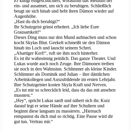
Er klingt eingeschüchtert, woraufhin das Medium tief
ein- und ausatmet, um sich zu beruhigen. Schließlich
beugt sie sich hinab und hebt ihren Dämon wieder auf
Augenhöhe.
„Hast du dich beruhigt?“
Ihr Schutzgeist grinst erheitert. „Ich liebe Eure
Grausamkeit!“
Dieses Ding muss nur den Mund aufmachen und schon
kocht Skylas Blut. Geekelt schmeißt sie den Dämon
hinab ins Loch und lauscht seinem Schrei.
„Abartiger Kerl!“, ruft sie ihm noch hinterher.
Es ist ihr wahnsinnig peinlich. Das ganze Theater. Und
Lukas wurde auch noch Zeuge. Ihre Dämonen treiben
sie noch in den Wahnsinn. Schlimmer als kleine Kinder.
Schlimmer als Dominik und Julian – ihre dämlichen
Arbeitskollegen und Auszubildende im ersten Lehrjahr.
Ihre Schutzgeister kosten Skyla Kraft und Nerven.
„Es tut mir so schrecklich leid, dass du das mit ansehen
musstest.“
„Hey“, spricht Lukas sanft und nähert sich ihr. Kurz
darauf legt er seine Hände auf ihre Schultern und
beginnt diese langsam zu massieren. „Hiernach
entspannst du dich mal so richtig. Eine Pause wird dir
gut tun. Vertrau mir.“