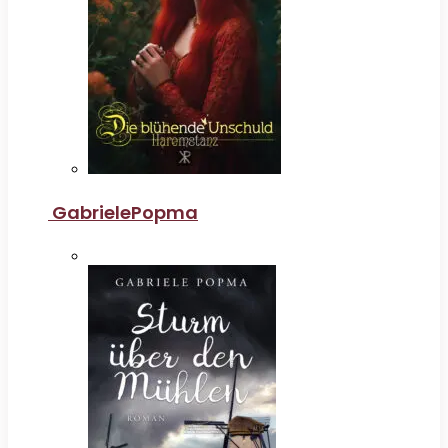
GabrielePopma