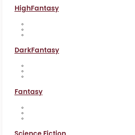
HighFantasy
DarkFantasy
Fantasy
Science Fiction