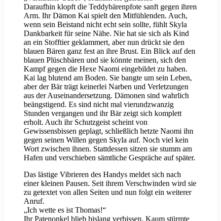
Daraufhin klopft die Teddybärenpfote sanft gegen ihren
Arm. Ihr Dämon Kai spielt den Mitfühlenden. Auch,
wenn sein Beistand nicht echt sein sollte, fühlt Skyla
Dankbarkeit für seine Nähe. Nie hat sie sich als Kind
an ein Stofftier geklammert, aber nun drückt sie den
blauen Bären ganz fest an ihre Brust. Ein Blick auf den
blauen Plüschbären und sie könnte meinen, sich den
Kampf gegen die Hexe Naomi eingebildet zu haben.
Kai lag blutend am Boden. Sie bangte um sein Leben,
aber der Bär trägt keinerlei Narben und Verletzungen
aus der Auseinandersetzung. Dämonen sind wahrlich
beängstigend. Es sind nicht mal vierundzwanzig
Stunden vergangen und ihr Bär zeigt sich komplett
erholt. Auch ihr Schutzgeist scheint von
Gewissensbissen geplagt, schließlich hetzte Naomi ihn
gegen seinen Willen gegen Skyla auf. Noch viel kein
Wort zwischen ihnen. Stattdessen sitzen sie stumm am
Hafen und verschieben sämtliche Gespräche auf später.
Das lästige Vibrieren des Handys meldet sich nach
einer kleinen Pausen. Seit ihrem Verschwinden wird sie
zu getextet von allen Seiten und nun folgt ein weiterer
Anruf.
„Ich wette es ist Thomas!“
Ihr Patenonkel blieb bislang verbissen. Kaum stürmte