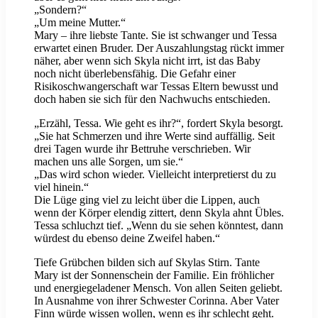
„Sondern?“
„Um meine Mutter.“
Mary – ihre liebste Tante. Sie ist schwanger und Tessa
erwartet einen Bruder. Der Auszahlungstag rückt immer
näher, aber wenn sich Skyla nicht irrt, ist das Baby
noch nicht überlebensfähig. Die Gefahr einer
Risikoschwangerschaft war Tessas Eltern bewusst und
doch haben sie sich für den Nachwuchs entschieden.
„Erzähl, Tessa. Wie geht es ihr?“, fordert Skyla besorgt.
„Sie hat Schmerzen und ihre Werte sind auffällig. Seit
drei Tagen wurde ihr Bettruhe verschrieben. Wir
machen uns alle Sorgen, um sie.“
„Das wird schon wieder. Vielleicht interpretierst du zu
viel hinein.“
Die Lüge ging viel zu leicht über die Lippen, auch
wenn der Körper elendig zittert, denn Skyla ahnt Übles.
Tessa schluchzt tief. „Wenn du sie sehen könntest, dann
würdest du ebenso deine Zweifel haben.“
Tiefe Grübchen bilden sich auf Skylas Stirn. Tante
Mary ist der Sonnenschein der Familie. Ein fröhlicher
und energiegeladener Mensch. Von allen Seiten geliebt.
In Ausnahme von ihrer Schwester Corinna. Aber Vater
Finn würde wissen wollen, wenn es ihr schlecht geht.