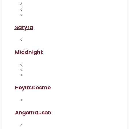
Satyra
Middnight
HeyItsCosmo
Angerhausen