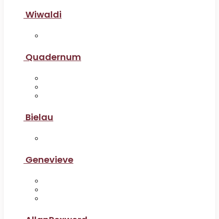
Wiwaldi
Quadernum
Bielau
Genevieve