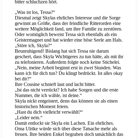
bitter schluchzen hört.
„Was ist los, Tessa?“
Diesmal zeigt Skylas ehrliches Interesse und die Sorge
gewinnt an Größe, dass der feindliche Ritterorden eine
weitere Möglichkeit fand, um ihre Familie zu zerstören.
Oder womöglich beweist Tessa sich ebenfalls als ein
Geistermagnet und hat wieder eine böse Seele am Hals.
„Störe ich, Skyla?“
Beunruhigend! Bislang hat sich Tessa nie darum
geschert, dass Skyla Wichtigeres zu tun hätte, als mit ihr
zu telefonieren. Außerdem folgte noch keine Stichelei.
„Nein, meine Arbeit beginnt erst in zwei Stunden. Was
kann ich für dich tun? Du klingt bedrückt. Ist alles okay
bei dir?“
Ihre Cousine schnieft laut und lacht bitter.
„Ist das nicht verrückt? Ich habe Sorgen und die erste
Nummer, die ich wähle, ist deine.“
Skyla nickt entgeistert, denn das können sie als einen
historischen Moment feiern.
„Hast du dich vielleicht verwählt?“
„Leider nein.“
Damit entlockt sie Skyla ein Lachen. Ein ehrliches.
Oma Ulrike würde sich über diese Tatsache mehr als
freuen. Ihre beiden Enkel begraben doch tatsächlich das