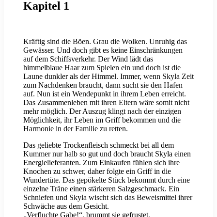
Kapitel 1
Kräftig sind die Böen. Grau die Wolken. Unruhig das
Gewässer. Und doch gibt es keine Einschränkungen
auf dem Schiffsverkehr. Der Wind lädt das
himmelblaue Haar zum Spielen ein und doch ist die
Laune dunkler als der Himmel. Immer, wenn Skyla Zeit
zum Nachdenken braucht, dann sucht sie den Hafen
auf. Nun ist ein Wendepunkt in ihrem Leben erreicht.
Das Zusammenleben mit ihren Eltern wäre somit nicht
mehr möglich. Der Auszug klingt nach der einzigen
Möglichkeit, ihr Leben im Griff bekommen und die
Harmonie in der Familie zu retten.
Das geliebte Trockenfleisch schmeckt bei all dem
Kummer nur halb so gut und doch braucht Skyla einen
Energielieferanten. Zum Einkaufen fühlen sich ihre
Knochen zu schwer, daher folgte ein Griff in die
Wundertüte. Das gepökelte Stück bekommt durch eine
einzelne Träne einen stärkeren Salzgeschmack. Ein
Schniefen und Skyla wischt sich das Beweismittel ihrer
Schwäche aus dem Gesicht.
„Verfluchte Gabe!“, brummt sie gefrustet.