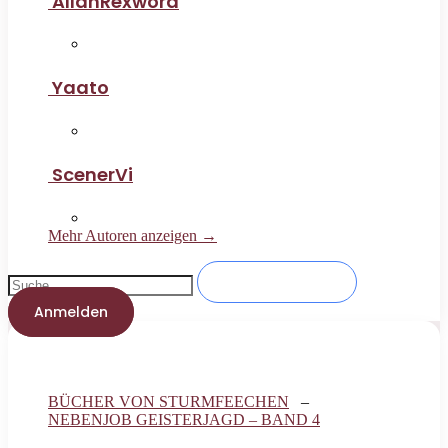
AllanRexword
Yaato
ScenerVi
Mehr Autoren anzeigen →
Anmelden
BÜCHER VON STURMFEECHEN
–
NEBENJOB GEISTERJAGD – BAND 4