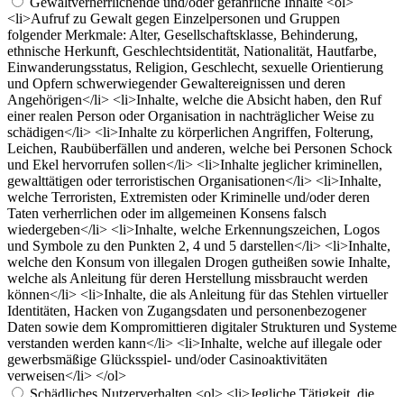
Gewaltverherrlichende und/oder gefährliche Inhalte
<ol>
<li>Aufruf zu Gewalt gegen Einzelpersonen und Gruppen
folgender Merkmale: Alter, Gesellschaftsklasse, Behinderung,
ethnische Herkunft, Geschlechtsidentität, Nationalität, Hautfarbe,
Einwanderungsstatus, Religion, Geschlecht, sexuelle Orientierung
und Opfern schwerwiegender Gewaltereignissen und deren
Angehörigen</li> <li>Inhalte, welche die Absicht haben, den Ruf
einer realen Person oder Organisation in nachträglicher Weise zu
schädigen</li> <li>Inhalte zu körperlichen Angriffen, Folterung,
Leichen, Raubüberfällen und anderen, welche bei Personen Schock
und Ekel hervorrufen sollen</li> <li>Inhalte jeglicher kriminellen,
gewalttätigen oder terroristischen Organisationen</li> <li>Inhalte,
welche Terroristen, Extremisten oder Kriminelle und/oder deren
Taten verherrlichen oder im allgemeinen Konsens falsch
wiedergeben</li> <li>Inhalte, welche Erkennungszeichen, Logos
und Symbole zu den Punkten 2, 4 und 5 darstellen</li> <li>Inhalte,
welche den Konsum von illegalen Drogen gutheißen sowie Inhalte,
welche als Anleitung für deren Herstellung missbraucht werden
können</li> <li>Inhalte, die als Anleitung für das Stehlen virtueller
Identitäten, Hacken von Zugangsdaten und personenbezogener
Daten sowie dem Kompromittieren digitaler Strukturen und Systeme
verstanden werden kann</li> <li>Inhalte, welche auf illegale oder
gewerbsmäßige Glücksspiel- und/oder Casinoaktivitäten
verweisen</li> </ol>
Schädliches Nutzerverhalten
<ol> <li>Jegliche Tätigkeit, die