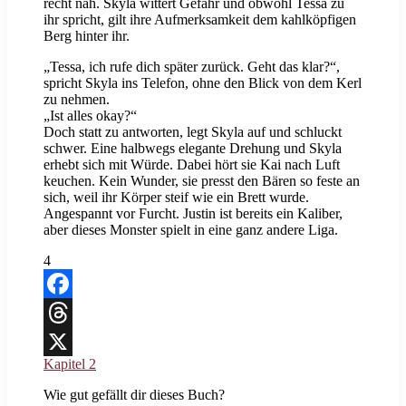
recht nah. Skyla wittert Gefahr und obwohl Tessa zu
ihr spricht, gilt ihre Aufmerksamkeit dem kahlköpfigen
Berg hinter ihr.
„Tessa, ich rufe dich später zurück. Geht das klar?“,
spricht Skyla ins Telefon, ohne den Blick von dem Kerl
zu nehmen.
„Ist alles okay?“
Doch statt zu antworten, legt Skyla auf und schluckt
schwer. Eine halbwegs elegante Drehung und Skyla
erhebt sich mit Würde. Dabei hört sie Kai nach Luft
keuchen. Kein Wunder, sie presst den Bären so feste an
sich, weil ihr Körper steif wie ein Brett wurde.
Angespannt vor Furcht. Justin ist bereits ein Kaliber,
aber dieses Monster spielt in eine ganz andere Liga.
4
Facebook
Threads
Kapitel 2
X
Wie gut gefällt dir dieses Buch?