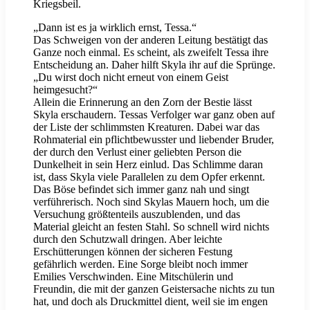
Kriegsbeil.
„Dann ist es ja wirklich ernst, Tessa.“
Das Schweigen von der anderen Leitung bestätigt das
Ganze noch einmal. Es scheint, als zweifelt Tessa ihre
Entscheidung an. Daher hilft Skyla ihr auf die Sprünge.
„Du wirst doch nicht erneut von einem Geist
heimgesucht?“
Allein die Erinnerung an den Zorn der Bestie lässt
Skyla erschaudern. Tessas Verfolger war ganz oben auf
der Liste der schlimmsten Kreaturen. Dabei war das
Rohmaterial ein pflichtbewusster und liebender Bruder,
der durch den Verlust einer geliebten Person die
Dunkelheit in sein Herz einlud. Das Schlimme daran
ist, dass Skyla viele Parallelen zu dem Opfer erkennt.
Das Böse befindet sich immer ganz nah und singt
verführerisch. Noch sind Skylas Mauern hoch, um die
Versuchung größtenteils auszublenden, und das
Material gleicht an festen Stahl. So schnell wird nichts
durch den Schutzwall dringen. Aber leichte
Erschütterungen können der sicheren Festung
gefährlich werden. Eine Sorge bleibt noch immer
Emilies Verschwinden. Eine Mitschülerin und
Freundin, die mit der ganzen Geistersache nichts zu tun
hat, und doch als Druckmittel dient, weil sie im engen