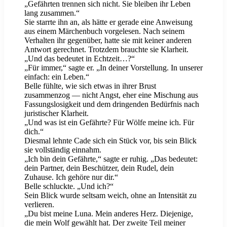
„Gefährten trennen sich nicht. Sie bleiben ihr Leben
lang zusammen.“
Sie starrte ihn an, als hätte er gerade eine Anweisung
aus einem Märchenbuch vorgelesen. Nach seinem
Verhalten ihr gegenüber, hatte sie mit keiner anderen
Antwort gerechnet. Trotzdem brauchte sie Klarheit.
„Und das bedeutet in Echtzeit…?“
„Für immer,“ sagte er. „In deiner Vorstellung. In unserer
einfach: ein Leben.“
Belle fühlte, wie sich etwas in ihrer Brust
zusammenzog — nicht Angst, eher eine Mischung aus
Fassungslosigkeit und dem dringenden Bedürfnis nach
juristischer Klarheit.
„Und was ist ein Gefährte? Für Wölfe meine ich. Für
dich.“
Diesmal lehnte Cade sich ein Stück vor, bis sein Blick
sie vollständig einnahm.
„Ich bin dein Gefährte,“ sagte er ruhig. „Das bedeutet:
dein Partner, dein Beschützer, dein Rudel, dein
Zuhause. Ich gehöre nur dir.“
Belle schluckte. „Und ich?“
Sein Blick wurde seltsam weich, ohne an Intensität zu
verlieren.
„Du bist meine Luna. Mein anderes Herz. Diejenige,
die mein Wolf gewählt hat. Der zweite Teil meiner