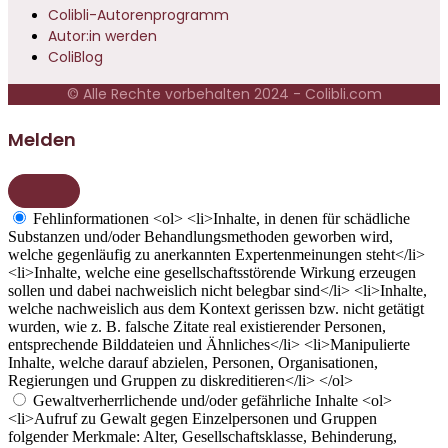
Colibli-Autorenprogramm
Autor:in werden
ColiBlog
© Alle Rechte vorbehalten 2024 - Colibli.com
Melden
Fehlinformationen
<ol> <li>Inhalte, in denen für schädliche
Substanzen und/oder Behandlungsmethoden geworben wird,
welche gegenläufig zu anerkannten Expertenmeinungen steht</li>
<li>Inhalte, welche eine gesellschaftsstörende Wirkung erzeugen
sollen und dabei nachweislich nicht belegbar sind</li> <li>Inhalte,
welche nachweislich aus dem Kontext gerissen bzw. nicht getätigt
wurden, wie z. B. falsche Zitate real existierender Personen,
entsprechende Bilddateien und Ähnliches</li> <li>Manipulierte
Inhalte, welche darauf abzielen, Personen, Organisationen,
Regierungen und Gruppen zu diskreditieren</li> </ol>
Gewaltverherrlichende und/oder gefährliche Inhalte
<ol>
<li>Aufruf zu Gewalt gegen Einzelpersonen und Gruppen
folgender Merkmale: Alter, Gesellschaftsklasse, Behinderung,