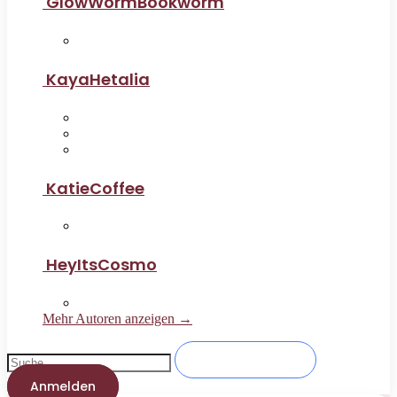
GlowWormBookworm
KayaHetalia
KatieCoffee
HeyItsCosmo
Mehr Autoren anzeigen →
Anmelden