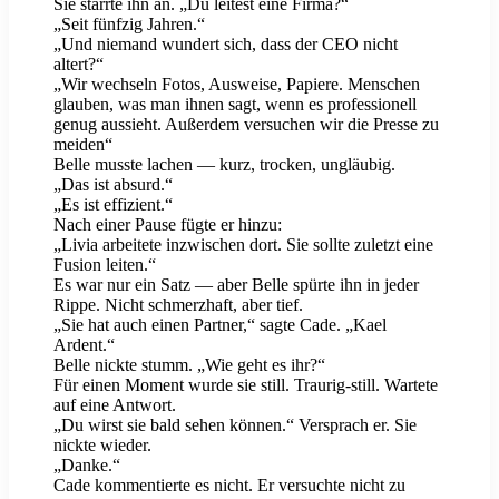
Sie starrte ihn an. „Du leitest eine Firma?“
„Seit fünfzig Jahren.“
„Und niemand wundert sich, dass der CEO nicht
altert?“
„Wir wechseln Fotos, Ausweise, Papiere. Menschen
glauben, was man ihnen sagt, wenn es professionell
genug aussieht. Außerdem versuchen wir die Presse zu
meiden“
Belle musste lachen — kurz, trocken, ungläubig.
„Das ist absurd.“
„Es ist effizient.“
Nach einer Pause fügte er hinzu:
„Livia arbeitete inzwischen dort. Sie sollte zuletzt eine
Fusion leiten.“
Es war nur ein Satz — aber Belle spürte ihn in jeder
Rippe. Nicht schmerzhaft, aber tief.
„Sie hat auch einen Partner,“ sagte Cade. „Kael
Ardent.“
Belle nickte stumm. „Wie geht es ihr?“
Für einen Moment wurde sie still. Traurig-still. Wartete
auf eine Antwort.
„Du wirst sie bald sehen können.“ Versprach er. Sie
nickte wieder.
„Danke.“
Cade kommentierte es nicht. Er versuchte nicht zu