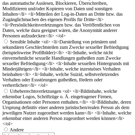
das automatische Auslesen, Blockieren, Überschreiben,
Modifizieren und/oder Kopieren von Daten und sonstigen
Inhalten</li> <li>Mitteilen der Log-in-Daten an Dritte bzw. das
Zugänglichmachen des eigenen Profils für Dritte</li>
<li>Persönlichkeitsverletzungen bzw. das Veröffentlichen von
Daten, welche dazu geeignet wären, die Anonymität anderer
Personen aufzudecken</li> </ol>
Sensible Inhalte
<ol> <li>Darstellung von primären und
sekundären Geschlechtsteilen zum Zwecke sexueller Befriedigung
(beispielsweise Profilbilder)</li> <li>Inhalte, welche nicht
einvernehmliche sexuelle Handlungen gutheißen zum Zwecke
sexueller Befriedigung</li> <li>Inhalte sexuellen Hintergrunds mit
Minderjährigen</li> <li>Inhalte, welche inzestuöses Verhalten
beinhalten</li> <li>Inhalte, welche Suizid, selbstverletzendes
Verhalten oder Essstörungen gutheißen, fördern oder
verherrlichen</li> </ol>
Urheberrechtsverletzungen
<ol> <li>Bildinhalte, welche
erkennbar Logos, Schriftzüge o. Ä. eingetragener Firmen,
Organisationen oder Personen enthalten.</li> <li>Bildinhalte, deren
Ursprung definitiv einer anderen juristischen/realen Person als dem
jeweiligen Nutzer zugeordnet werden kann</li> <li>Inhalte, welche
erkennbar einer anderen Person zugeordnet werden können</li>
</ol>
Andere
Berichtsnotiz