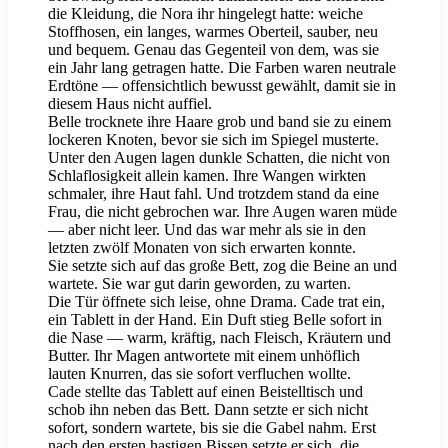
die Kleidung, die Nora ihr hingelegt hatte: weiche
Stoffhosen, ein langes, warmes Oberteil, sauber, neu
und bequem. Genau das Gegenteil von dem, was sie
ein Jahr lang getragen hatte. Die Farben waren neutrale
Erdtöne — offensichtlich bewusst gewählt, damit sie in
diesem Haus nicht auffiel.
Belle trocknete ihre Haare grob und band sie zu einem
lockeren Knoten, bevor sie sich im Spiegel musterte.
Unter den Augen lagen dunkle Schatten, die nicht von
Schlaflosigkeit allein kamen. Ihre Wangen wirkten
schmaler, ihre Haut fahl. Und trotzdem stand da eine
Frau, die nicht gebrochen war. Ihre Augen waren müde
— aber nicht leer. Und das war mehr als sie in den
letzten zwölf Monaten von sich erwarten konnte.
Sie setzte sich auf das große Bett, zog die Beine an und
wartete. Sie war gut darin geworden, zu warten.
Die Tür öffnete sich leise, ohne Drama. Cade trat ein,
ein Tablett in der Hand. Ein Duft stieg Belle sofort in
die Nase — warm, kräftig, nach Fleisch, Kräutern und
Butter. Ihr Magen antwortete mit einem unhöflich
lauten Knurren, das sie sofort verfluchen wollte.
Cade stellte das Tablett auf einen Beistelltisch und
schob ihn neben das Bett. Dann setzte er sich nicht
sofort, sondern wartete, bis sie die Gabel nahm. Erst
nach den ersten hastigen Bissen setzte er sich, die