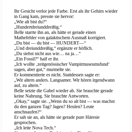
Ihr Gesicht verlor jede Farbe. Erst als ihr Gehirn wieder
in Gang kam, presste sie hervor:
„Wie alt bist du?“
„Hundertdreiunddreißig.“
Belle starrte ihn an, als hätte er gerade einen
Mathefehler von galaktischem Ausmaß korrigiert.
„Du bist — du bist — HUNDERT—“
„Und dreiunddreißig,“ ergänzte er höflich.
„Du siehst nicht aus wie… na ja…“
„Ein Fossil?“ half er ihr.
„Ich wollte ‚zeitgenössischer Vampirmuseumsfund‘
sagen, aber gut,“ murmelte sie.
Er kommentierte es nicht. Stattdessen sagte er:
„Wir altern anders. Langsamer. Wir hören irgendwann
auf, zu altern.“
Belle setzte die Gabel wieder ab. Sie brauchte gerade
keine Nahrung. Sie brauchte Antworten.
„Okay,“ sagte sie. „Wenn du so alt bist — was machst
du den ganzen Tag? Jagen? Heulen? Leute
anschnaufen?“
Er sah sie an, als hätte sie gerade pure Häresie
gesprochen.
„Ich leite Nova Tech.“