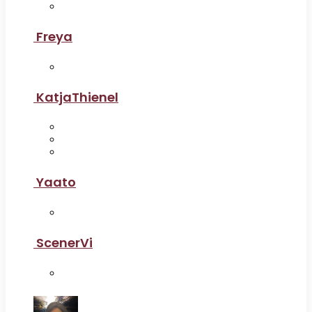
Freya
KatjaThienel
Yaato
ScenerVi