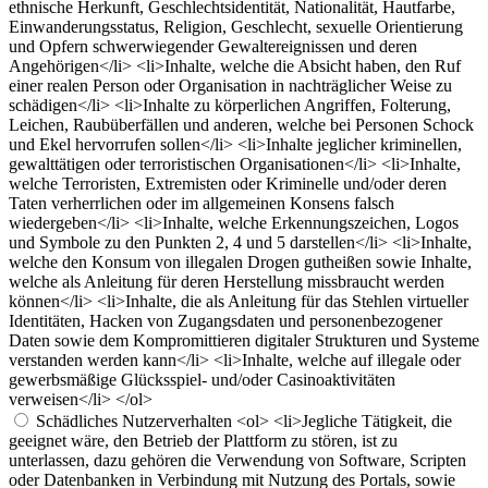
ethnische Herkunft, Geschlechtsidentität, Nationalität, Hautfarbe,
Einwanderungsstatus, Religion, Geschlecht, sexuelle Orientierung
und Opfern schwerwiegender Gewaltereignissen und deren
Angehörigen</li> <li>Inhalte, welche die Absicht haben, den Ruf
einer realen Person oder Organisation in nachträglicher Weise zu
schädigen</li> <li>Inhalte zu körperlichen Angriffen, Folterung,
Leichen, Raubüberfällen und anderen, welche bei Personen Schock
und Ekel hervorrufen sollen</li> <li>Inhalte jeglicher kriminellen,
gewalttätigen oder terroristischen Organisationen</li> <li>Inhalte,
welche Terroristen, Extremisten oder Kriminelle und/oder deren
Taten verherrlichen oder im allgemeinen Konsens falsch
wiedergeben</li> <li>Inhalte, welche Erkennungszeichen, Logos
und Symbole zu den Punkten 2, 4 und 5 darstellen</li> <li>Inhalte,
welche den Konsum von illegalen Drogen gutheißen sowie Inhalte,
welche als Anleitung für deren Herstellung missbraucht werden
können</li> <li>Inhalte, die als Anleitung für das Stehlen virtueller
Identitäten, Hacken von Zugangsdaten und personenbezogener
Daten sowie dem Kompromittieren digitaler Strukturen und Systeme
verstanden werden kann</li> <li>Inhalte, welche auf illegale oder
gewerbsmäßige Glücksspiel- und/oder Casinoaktivitäten
verweisen</li> </ol>
Schädliches Nutzerverhalten
<ol> <li>Jegliche Tätigkeit, die
geeignet wäre, den Betrieb der Plattform zu stören, ist zu
unterlassen, dazu gehören die Verwendung von Software, Scripten
oder Datenbanken in Verbindung mit Nutzung des Portals, sowie