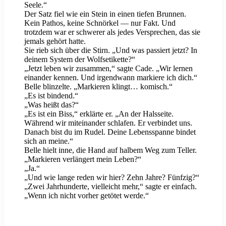
Seele.“
Der Satz fiel wie ein Stein in einen tiefen Brunnen.
Kein Pathos, keine Schnörkel — nur Fakt. Und
trotzdem war er schwerer als jedes Versprechen, das sie
jemals gehört hatte.
Sie rieb sich über die Stirn. „Und was passiert jetzt? In
deinem System der Wolfsetikette?“
„Jetzt leben wir zusammen,“ sagte Cade. „Wir lernen
einander kennen. Und irgendwann markiere ich dich.“
Belle blinzelte. „Markieren klingt… komisch.“
„Es ist bindend.“
„Was heißt das?“
„Es ist ein Biss,“ erklärte er. „An der Halsseite.
Während wir miteinander schlafen. Er verbindet uns.
Danach bist du im Rudel. Deine Lebensspanne bindet
sich an meine.“
Belle hielt inne, die Hand auf halbem Weg zum Teller.
„Markieren verlängert mein Leben?“
„Ja.“
„Und wie lange reden wir hier? Zehn Jahre? Fünfzig?“
„Zwei Jahrhunderte, vielleicht mehr,“ sagte er einfach.
„Wenn ich nicht vorher getötet werde.“