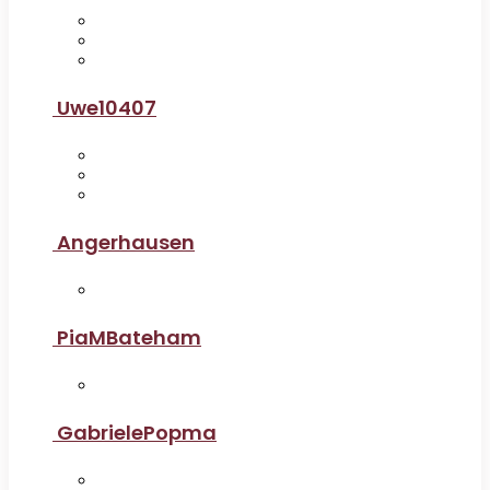
Uwe10407
Angerhausen
PiaMBateham
GabrielePopma