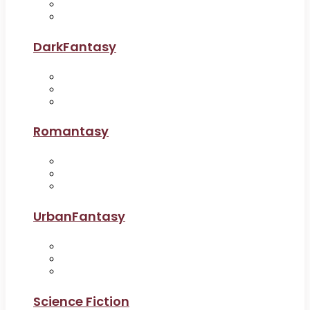
DarkFantasy
Romantasy
UrbanFantasy
Science Fiction