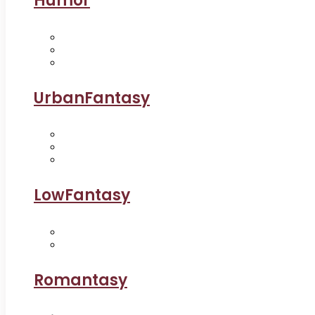
Humor
UrbanFantasy
LowFantasy
Romantasy