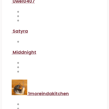
Uwe10407
Satyra
Middnight
1moreindakitchen