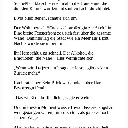
Schließlich klatschte er einmal in die Hände und die
dunklen Räume wurden mit sanften Licht durchflutet.
Livia blieb stehen, schaute sich um.
Der Wohnbereich öffnete sich großzügig zur Stadt hin.
Eine breite Fensterfront zog sich fast über die gesamte
Wand. Dahinter lag die Stadt wie ein Meer aus Licht.
Nachts wirkte sie unberührt.
Ihr Herz schlug zu schnell. Der Alkohol, die
Emotionen, die Nähe – alles vermischte sich.
„Wenn wir das jetzt tun“, sagte er leise, „gibt es kein
Zurück mehr.“
Kael trat näher. Sein Blick war dunkel, aber klar.
Besotzergreifend.
„Das weißt du hoffentlich.“, sagte er weiter.
Und in diesem Moment wusste Livia, dass sie längst zu
weit gegangen waren, um so zu tun, als gäbe es noch
sichere Wege.
Aber vorher musste er wissen auf was er sich einließ.