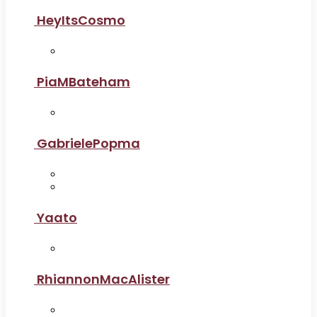
HeyItsCosmo
PiaMBateham
GabrielePopma
Yaato
RhiannonMacAlister