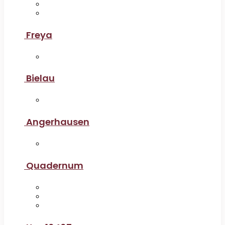
Freya
Bielau
Angerhausen
Quadernum