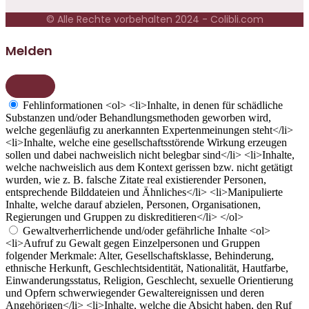
© Alle Rechte vorbehalten 2024 - Colibli.com
Melden
Fehlinformationen
<ol> <li>Inhalte, in denen für schädliche
Substanzen und/oder Behandlungsmethoden geworben wird,
welche gegenläufig zu anerkannten Expertenmeinungen steht</li>
<li>Inhalte, welche eine gesellschaftsstörende Wirkung erzeugen
sollen und dabei nachweislich nicht belegbar sind</li> <li>Inhalte,
welche nachweislich aus dem Kontext gerissen bzw. nicht getätigt
wurden, wie z. B. falsche Zitate real existierender Personen,
entsprechende Bilddateien und Ähnliches</li> <li>Manipulierte
Inhalte, welche darauf abzielen, Personen, Organisationen,
Regierungen und Gruppen zu diskreditieren</li> </ol>
Gewaltverherrlichende und/oder gefährliche Inhalte
<ol>
<li>Aufruf zu Gewalt gegen Einzelpersonen und Gruppen
folgender Merkmale: Alter, Gesellschaftsklasse, Behinderung,
ethnische Herkunft, Geschlechtsidentität, Nationalität, Hautfarbe,
Einwanderungsstatus, Religion, Geschlecht, sexuelle Orientierung
und Opfern schwerwiegender Gewaltereignissen und deren
Angehörigen</li> <li>Inhalte, welche die Absicht haben, den Ruf