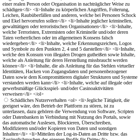
einer realen Person oder Organisation in nachträglicher Weise zu
schädigen</li> <li>Inhalte zu körperlichen Angriffen, Folterung,
Leichen, Raubüberfällen und anderen, welche bei Personen Schock
und Ekel hervorrufen sollen</li> <li>Inhalte jeglicher kriminellen,
gewalttätigen oder terroristischen Organisationen</li> <li>Inhalte,
welche Terroristen, Extremisten oder Kriminelle und/oder deren
Taten verherrlichen oder im allgemeinen Konsens falsch
wiedergeben</li> <li>Inhalte, welche Erkennungszeichen, Logos
und Symbole zu den Punkten 2, 4 und 5 darstellen</li> <li>Inhalte,
welche den Konsum von illegalen Drogen gutheißen sowie Inhalte,
welche als Anleitung für deren Herstellung missbraucht werden
können</li> <li>Inhalte, die als Anleitung für das Stehlen virtueller
Identitäten, Hacken von Zugangsdaten und personenbezogener
Daten sowie dem Kompromittieren digitaler Strukturen und Systeme
verstanden werden kann</li> <li>Inhalte, welche auf illegale oder
gewerbsmäßige Glücksspiel- und/oder Casinoaktivitäten
verweisen</li> </ol>
Schädliches Nutzerverhalten
<ol> <li>Jegliche Tätigkeit, die
geeignet wäre, den Betrieb der Plattform zu stören, ist zu
unterlassen, dazu gehören die Verwendung von Software, Scripten
oder Datenbanken in Verbindung mit Nutzung des Portals, sowie
das automatische Auslesen, Blockieren, Überschreiben,
Modifizieren und/oder Kopieren von Daten und sonstigen
Inhalten</li> <li>Mitteilen der Log-in-Daten an Dritte bzw. das
Zugänglichmachen des eigenen Profils für Dritte</li>