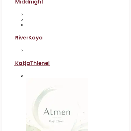
Middnight
RiverKaya
KatjaThienel