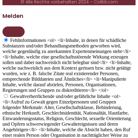
© Alle Rechte vorbehalten 2024 - Colibli.com
Melden
Fehlinformationen
<ol> <li>Inhalte, in denen für schädliche
Substanzen und/oder Behandlungsmethoden geworben wird,
welche gegenläufig zu anerkannten Expertenmeinungen steht</li>
<li>Inhalte, welche eine gesellschaftsstörende Wirkung erzeugen
sollen und dabei nachweislich nicht belegbar sind</li> <li>Inhalte,
welche nachweislich aus dem Kontext gerissen bzw. nicht getätigt
wurden, wie z. B. falsche Zitate real existierender Personen,
entsprechende Bilddateien und Ähnliches</li> <li>Manipulierte
Inhalte, welche darauf abzielen, Personen, Organisationen,
Regierungen und Gruppen zu diskreditieren</li> </ol>
Gewaltverherrlichende und/oder gefährliche Inhalte
<ol>
<li>Aufruf zu Gewalt gegen Einzelpersonen und Gruppen
folgender Merkmale: Alter, Gesellschaftsklasse, Behinderung,
ethnische Herkunft, Geschlechtsidentität, Nationalität, Hautfarbe,
Einwanderungsstatus, Religion, Geschlecht, sexuelle Orientierung
und Opfern schwerwiegender Gewaltereignissen und deren
Angehörigen</li> <li>Inhalte, welche die Absicht haben, den Ruf
einer realen Person oder Organisation in nachträglicher Weise zu