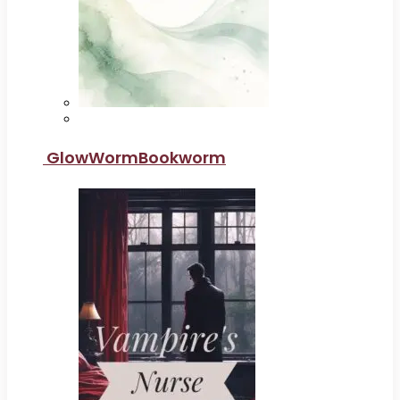
GlowWormBookworm