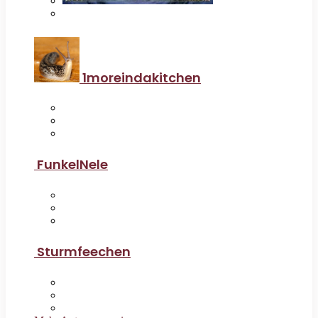
1moreindakitchen
FunkelNele
Sturmfeechen