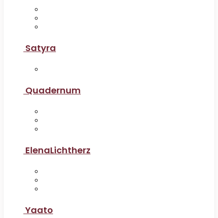
Satyra
Quadernum
ElenaLichtherz
Yaato