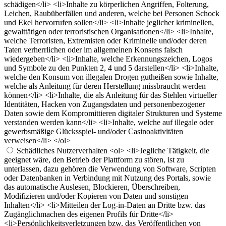
schädigen</li> <li>Inhalte zu körperlichen Angriffen, Folterung,
Leichen, Raubüberfällen und anderen, welche bei Personen Schock
und Ekel hervorrufen sollen</li> <li>Inhalte jeglicher kriminellen,
gewalttätigen oder terroristischen Organisationen</li> <li>Inhalte,
welche Terroristen, Extremisten oder Kriminelle und/oder deren
Taten verherrlichen oder im allgemeinen Konsens falsch
wiedergeben</li> <li>Inhalte, welche Erkennungszeichen, Logos
und Symbole zu den Punkten 2, 4 und 5 darstellen</li> <li>Inhalte,
welche den Konsum von illegalen Drogen gutheißen sowie Inhalte,
welche als Anleitung für deren Herstellung missbraucht werden
können</li> <li>Inhalte, die als Anleitung für das Stehlen virtueller
Identitäten, Hacken von Zugangsdaten und personenbezogener
Daten sowie dem Kompromittieren digitaler Strukturen und Systeme
verstanden werden kann</li> <li>Inhalte, welche auf illegale oder
gewerbsmäßige Glücksspiel- und/oder Casinoaktivitäten
verweisen</li> </ol>
Schädliches Nutzerverhalten
<ol> <li>Jegliche Tätigkeit, die
geeignet wäre, den Betrieb der Plattform zu stören, ist zu
unterlassen, dazu gehören die Verwendung von Software, Scripten
oder Datenbanken in Verbindung mit Nutzung des Portals, sowie
das automatische Auslesen, Blockieren, Überschreiben,
Modifizieren und/oder Kopieren von Daten und sonstigen
Inhalten</li> <li>Mitteilen der Log-in-Daten an Dritte bzw. das
Zugänglichmachen des eigenen Profils für Dritte</li>
<li>Persönlichkeitsverletzungen bzw. das Veröffentlichen von