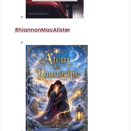
RhiannonMacAlister