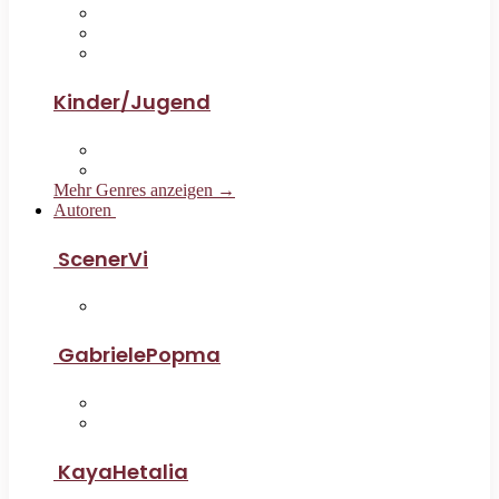
Kinder/Jugend
Mehr Genres anzeigen →
Autoren
ScenerVi
GabrielePopma
KayaHetalia