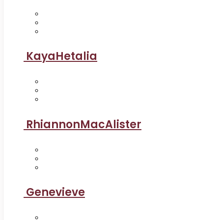
KayaHetalia
RhiannonMacAlister
Genevieve