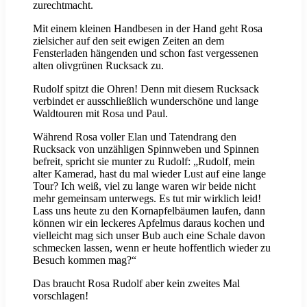
zurechtmacht.
Mit einem kleinen Handbesen in der Hand geht Rosa
zielsicher auf den seit ewigen Zeiten an dem
Fensterladen hängenden und schon fast vergessenen
alten olivgrünen Rucksack zu.
Rudolf spitzt die Ohren! Denn mit diesem Rucksack
verbindet er ausschließlich wunderschöne und lange
Waldtouren mit Rosa und Paul.
Während Rosa voller Elan und Tatendrang den
Rucksack von unzähligen Spinnweben und Spinnen
befreit, spricht sie munter zu Rudolf: „Rudolf, mein
alter Kamerad, hast du mal wieder Lust auf eine lange
Tour? Ich weiß, viel zu lange waren wir beide nicht
mehr gemeinsam unterwegs. Es tut mir wirklich leid!
Lass uns heute zu den Kornapfelbäumen laufen, dann
können wir ein leckeres Apfelmus daraus kochen und
vielleicht mag sich unser Bub auch eine Schale davon
schmecken lassen, wenn er heute hoffentlich wieder zu
Besuch kommen mag?“
Das braucht Rosa Rudolf aber kein zweites Mal
vorschlagen!