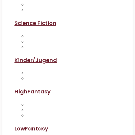
Science Fiction
Kinder/Jugend
HighFantasy
LowFantasy