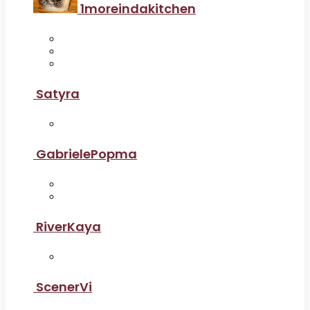
1moreindakitchen
Satyra
GabrielePopma
RiverKaya
ScenerVi