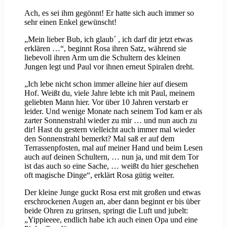
Ach, es sei ihm gegönnt! Er hatte sich auch immer so
sehr einen Enkel gewünscht!
„Mein lieber Bub, ich glaub´ , ich darf dir jetzt etwas
erklären …“, beginnt Rosa ihren Satz, während sie
liebevoll ihren Arm um die Schultern des kleinen
Jungen legt und Paul vor ihnen erneut Spiralen dreht.
„Ich lebe nicht schon immer alleine hier auf diesem
Hof. Weißt du, viele Jahre lebte ich mit Paul, meinem
geliebten Mann hier. Vor über 10 Jahren verstarb er
leider. Und wenige Monate nach seinem Tod kam er als
zarter Sonnenstrahl wieder zu mir … und nun auch zu
dir! Hast du gestern vielleicht auch immer mal wieder
den Sonnenstrahl bemerkt? Mal saß er auf dem
Terrassenpfosten, mal auf meiner Hand und beim Lesen
auch auf deinen Schultern, … nun ja, und mit dem Tor
ist das auch so eine Sache, … weißt du hier geschehen
oft magische Dinge“, erklärt Rosa gütig weiter.
Der kleine Junge guckt Rosa erst mit großen und etwas
erschrockenen Augen an, aber dann beginnt er bis über
beide Ohren zu grinsen, springt die Luft und jubelt:
„Yippieeee, endlich habe ich auch einen Opa und eine