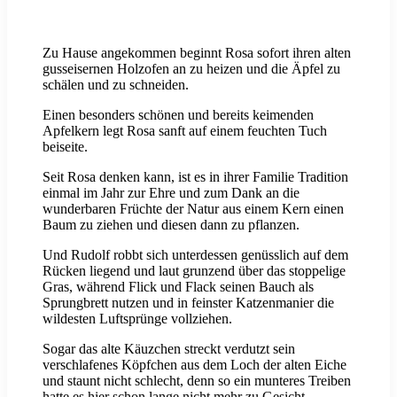
Zu Hause angekommen beginnt Rosa sofort ihren alten
gusseisernen Holzofen an zu heizen und die Äpfel zu
schälen und zu schneiden.
Einen besonders schönen und bereits keimenden
Apfelkern legt Rosa sanft auf einem feuchten Tuch
beiseite.
Seit Rosa denken kann, ist es in ihrer Familie Tradition
einmal im Jahr zur Ehre und zum Dank an die
wunderbaren Früchte der Natur aus einem Kern einen
Baum zu ziehen und diesen dann zu pflanzen.
Und Rudolf robbt sich unterdessen genüsslich auf dem
Rücken liegend und laut grunzend über das stoppelige
Gras, während Flick und Flack seinen Bauch als
Sprungbrett nutzen und in feinster Katzenmanier die
wildesten Luftsprünge vollziehen.
Sogar das alte Käuzchen streckt verdutzt sein
verschlafenes Köpfchen aus dem Loch der alten Eiche
und staunt nicht schlecht, denn so ein munteres Treiben
hatte es hier schon lange nicht mehr zu Gesicht