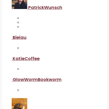
PatrickWunsch
Bielau
KatieCoffee
GlowWormBookworm