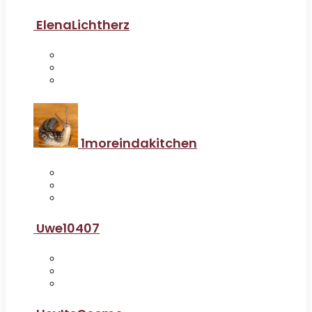
ElenaLichtherz
1moreindakitchen
Uwe10407