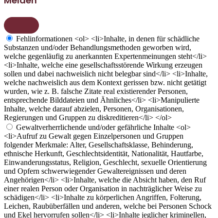
Melden
Fehlinformationen
<ol> <li>Inhalte, in denen für schädliche
Substanzen und/oder Behandlungsmethoden geworben wird,
welche gegenläufig zu anerkannten Expertenmeinungen steht</li>
<li>Inhalte, welche eine gesellschaftsstörende Wirkung erzeugen
sollen und dabei nachweislich nicht belegbar sind</li> <li>Inhalte,
welche nachweislich aus dem Kontext gerissen bzw. nicht getätigt
wurden, wie z. B. falsche Zitate real existierender Personen,
entsprechende Bilddateien und Ähnliches</li> <li>Manipulierte
Inhalte, welche darauf abzielen, Personen, Organisationen,
Regierungen und Gruppen zu diskreditieren</li> </ol>
Gewaltverherrlichende und/oder gefährliche Inhalte
<ol>
<li>Aufruf zu Gewalt gegen Einzelpersonen und Gruppen
folgender Merkmale: Alter, Gesellschaftsklasse, Behinderung,
ethnische Herkunft, Geschlechtsidentität, Nationalität, Hautfarbe,
Einwanderungsstatus, Religion, Geschlecht, sexuelle Orientierung
und Opfern schwerwiegender Gewaltereignissen und deren
Angehörigen</li> <li>Inhalte, welche die Absicht haben, den Ruf
einer realen Person oder Organisation in nachträglicher Weise zu
schädigen</li> <li>Inhalte zu körperlichen Angriffen, Folterung,
Leichen, Raubüberfällen und anderen, welche bei Personen Schock
und Ekel hervorrufen sollen</li> <li>Inhalte jeglicher kriminellen,