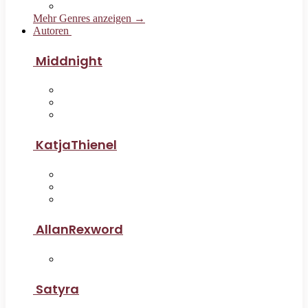
Mehr Genres anzeigen →
Autoren
Middnight
KatjaThienel
AllanRexword
Satyra