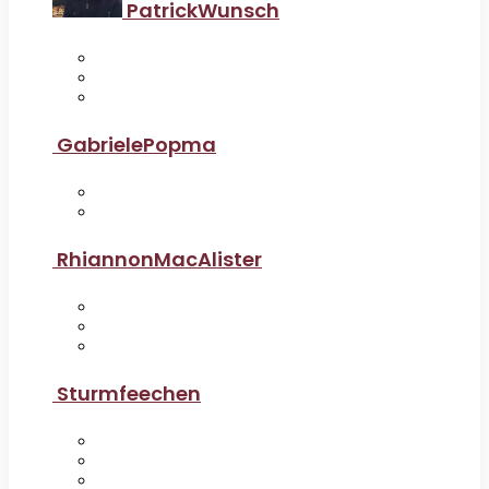
PatrickWunsch
GabrielePopma
RhiannonMacAlister
Sturmfeechen