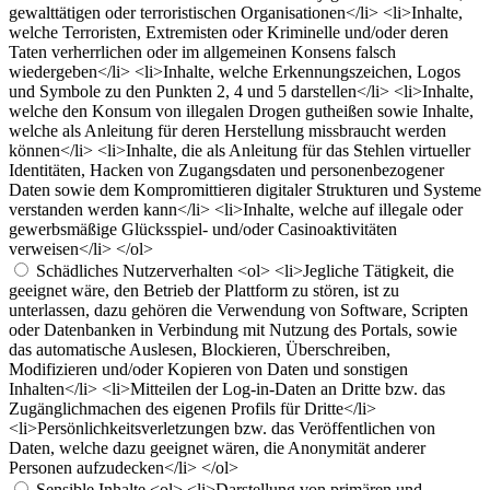
gewalttätigen oder terroristischen Organisationen</li> <li>Inhalte,
welche Terroristen, Extremisten oder Kriminelle und/oder deren
Taten verherrlichen oder im allgemeinen Konsens falsch
wiedergeben</li> <li>Inhalte, welche Erkennungszeichen, Logos
und Symbole zu den Punkten 2, 4 und 5 darstellen</li> <li>Inhalte,
welche den Konsum von illegalen Drogen gutheißen sowie Inhalte,
welche als Anleitung für deren Herstellung missbraucht werden
können</li> <li>Inhalte, die als Anleitung für das Stehlen virtueller
Identitäten, Hacken von Zugangsdaten und personenbezogener
Daten sowie dem Kompromittieren digitaler Strukturen und Systeme
verstanden werden kann</li> <li>Inhalte, welche auf illegale oder
gewerbsmäßige Glücksspiel- und/oder Casinoaktivitäten
verweisen</li> </ol>
Schädliches Nutzerverhalten
<ol> <li>Jegliche Tätigkeit, die
geeignet wäre, den Betrieb der Plattform zu stören, ist zu
unterlassen, dazu gehören die Verwendung von Software, Scripten
oder Datenbanken in Verbindung mit Nutzung des Portals, sowie
das automatische Auslesen, Blockieren, Überschreiben,
Modifizieren und/oder Kopieren von Daten und sonstigen
Inhalten</li> <li>Mitteilen der Log-in-Daten an Dritte bzw. das
Zugänglichmachen des eigenen Profils für Dritte</li>
<li>Persönlichkeitsverletzungen bzw. das Veröffentlichen von
Daten, welche dazu geeignet wären, die Anonymität anderer
Personen aufzudecken</li> </ol>
Sensible Inhalte
<ol> <li>Darstellung von primären und