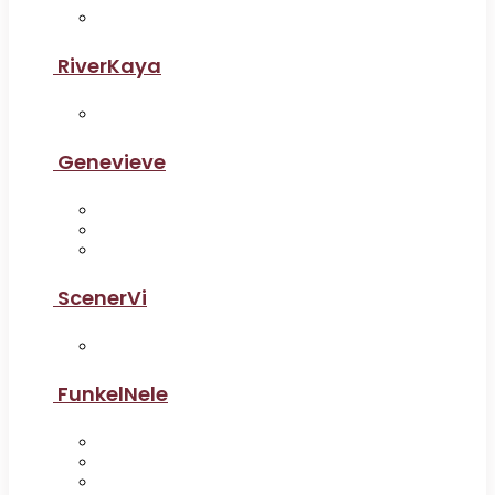
RiverKaya
Genevieve
ScenerVi
FunkelNele