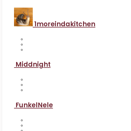
1moreindakitchen
Middnight
FunkelNele