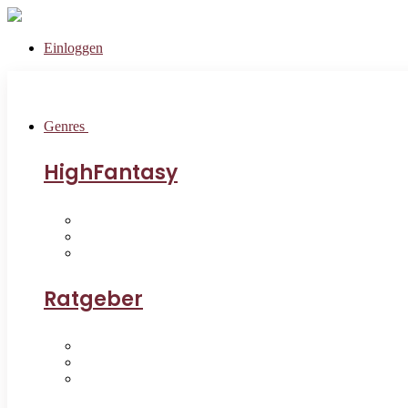
Einloggen
Genres
HighFantasy
Ratgeber