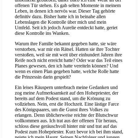
offenen Tür stehen. Es gab selten Momente in meinem
Leben, in denen ich nervös war. Dieser Tag gehörte
definitiv dazu. Bisher hatte ich in beinahe allen
Lebenslagen die Kontrolle über mich und mein
Umfeld. Seit ich jedoch Aurelie entdeckt hatte, geriet
diese Kontrolle ins Wanken.
Warum ihre Familie bekannt gegeben hatte, sie wäre
verstorben, war mir ein Rätsel. Hatten sie ihre Tochter
verstoßen, weil sie mit weit über einhundert Jahren ihre
Reife noch nicht erreicht hatte? Oder war das Teil eines
Planes gewesen, den ich hatte vereiteln können? Und
wenn es einen Plan gegeben hatte, welche Rolle hatte
die Prinzessin darin gespielt?
Ein leises Räuspern unterbrach meine Gedanken und
zog meine Aufmerksamkeit auf den Hohepriester, der
bereits auf dem Podest stand, um die Krönung zu
vollziehen. Nein, erst die Hochzeit. Eine lästige Farce
des Königspaares, um die Gunst ihres Volkes zu
erlangen. Denn üblicherweise reichte der Blutschwur
vollkommen aus. Ich trat aus der offenen Tür heraus,
schloss diese geräuschvoll hinter mir und trat auf das
Podest zum Hohepriester. Kurz bevor ich bei ihm stand,
neigte ich mein Haupt. Seinen Nachfolger und jungen