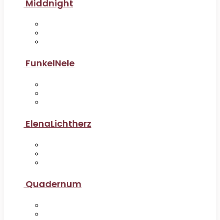
Middnight
FunkelNele
ElenaLichtherz
Quadernum