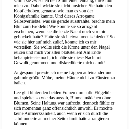
schritt sie zwischen den Stuhlreihen entlang, direkt auf
mich zu. Dabei wirkte sie nicht unsicher. Sie hatte den
Kopf erhoben, genauso wie man es von der
Königsfamilie kannte. Und dieses Arrogante,
Selbstverliebte, was sie gerade ausstrahlte, brachte mein
Blut zum Brodeln! Wie konnte sie so arrogant
erscheinen, wenn sie die letzte Nacht noch vor mir
gebuckelt hatte? Hatte sie sich etwa umentschieden? So
wie sie hier auf mich zulief, könnte ich es mir
vorstellen. Sie wollte sich die Krone unter den Nagel
reißen und mich vor allen bloßstellen! Am Ende
behauptete sie noch, ich hätte sie diese Nacht mit
Gewallt genommen und diskreditierte mich damit!
Angespannt presste ich meine Lippen aufeinander und
gab mir größte Mühe, meine Hände nicht zu Fäusten zu
ballen.
Lee glitt hinter den beiden Frauen durch die Flügeltür
und spielte, so wie das aussah, Blumenmädchen ohne
Blumen. Seine Haltung war aufrecht, dennoch fühlte er
sich momentan ganz offensichtlich unwohl. Er mochte
keine Aufmerksamkeit, auch wenn er sich durch die
Jahrhunderte an meiner Seite damit hatte arrangieren
können.