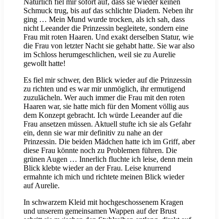
Natürlich fiel mir sofort auf, dass sie wieder keinen
Schmuck trug, bis auf das schlichte Diadem. Neben ihr
ging … Mein Mund wurde trocken, als ich sah, dass
nicht Leeander die Prinzessin begleitete, sondern eine
Frau mit roten Haaren. Und exakt derselben Statur, wie
die Frau von letzter Nacht sie gehabt hatte. Sie war also
im Schloss herumgeschlichen, weil sie zu Aurelie
gewollt hatte!
Es fiel mir schwer, den Blick wieder auf die Prinzessin
zu richten und es war mir unmöglich, ihr ermutigend
zuzulächeln. Wer auch immer die Frau mit den roten
Haaren war, sie hatte mich für den Moment völlig aus
dem Konzept gebracht. Ich würde Leeander auf die
Frau ansetzen müssen. Aktuell stufte ich sie als Gefahr
ein, denn sie war mir definitiv zu nahe an der
Prinzessin. Die beiden Mädchen hatte ich im Griff, aber
diese Frau könnte noch zu Problemen führen. Die
grünen Augen … Innerlich fluchte ich leise, denn mein
Blick klebte wieder an der Frau. Leise knurrend
ermahnte ich mich und richtete meinen Blick wieder
auf Aurelie.
In schwarzem Kleid mit hochgeschossenem Kragen
und unserem gemeinsamen Wappen auf der Brust