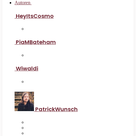
Autoren
HeyItsCosmo
PiaMBateham
Wiwaldi
PatrickWunsch