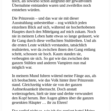
noch, als sowieso schon aufgrund der gewaltvollen
Übernahme entstanden waren und zweifellos noch
entstehen würden.
Die Prinzessin – und das war sie mit dieser
Ausstrahlung unbestreitbar – zog wirklich jeden
einzelnen Blick auf sich, während sie hocherhobenen
Hauptes durch den Mittelgang auf mich zukam. Noch
nie in meinem Leben hatte etwas so lange gedauert, wie
ihr Gang durch diese verfluchten Stuhlreihen. Und als
die ersten Leute wirklich verstanden, tatsächlich
realisierten, wer da zwischen ihnen den Gang entlang
schritt, schossen sie hoch. Kaum standen sie,
verbeugten sie sich. So gut wie das zwischen den
ganzen Stühlen und anderen Vampiren nun mal
möglich war.
In meinem Mund fuhren wütend meine Fänge aus, als
ich beobachtete, wie das Volk hinter ihrer Prinzessin
stand. Gleichzeitig wirkte sie von der ganzen
Aufmerksamkeit überrascht. Doch anstatt
weiterzugehen, hielt sie inne und drehte verwundert
den Kopf herum. Ihre Augen glitten über die ganzen
gesenkten Häupter … ihr zu Ehren!
Das verlief nicht so, wie ich das geplant hatte! Meine