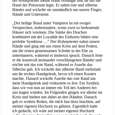
der Hohepriester meine Hand verlangte und sie auf die
Hand der Prinzessin legte. Er nahm rote und silberne
Bänder und wickelte sie umständlich um unsere Finger,
Hände und Unterarme.
„Der heilige Bund unter Vampiren ist ein ewiges
Versprechen, insbesondere, wenn zwei so bedeutende
Häuser sich vereinen. Die Stärke des Drachen
kombiniert mit der Loyalität des Einhorns bilden eine
perfekte Symbiose …“ Der Hohepriester nahm unsere
Hände und ging mit uns einen Kreis auf dem Podest,
um die ersten gemeinsamen Schritte in der Ehe zu
untermauern, während er immerzu sprach. Danach löste
er die kunstvoll ineinander verschlungenen Bänder und
reichte mir das rote Band, während er Aurelie das
Silberne gab. Ich wickelte das silberne Band mehrmals
um ihr rechtes Handgelenk, bevor ich einen Knoten
machte. Danach wickelte Aurelie das rote Band um
mein Handgelenk und verknotete es fest. Ein Symbol,
dass wir von nun an immer ein Teil des Anderen bei
uns tragen würden. Im Folgenden gingen wir alleine im
Kreis und hielten uns dabei an den Händen. Danach
gab es weitere Reden, die mich fast dazu brachten, auf
meiner eigenen Hochzeit zu gähnen. Eigentlich hatte
ich gedacht, ich wäre auf meiner eigenen Hochzeit