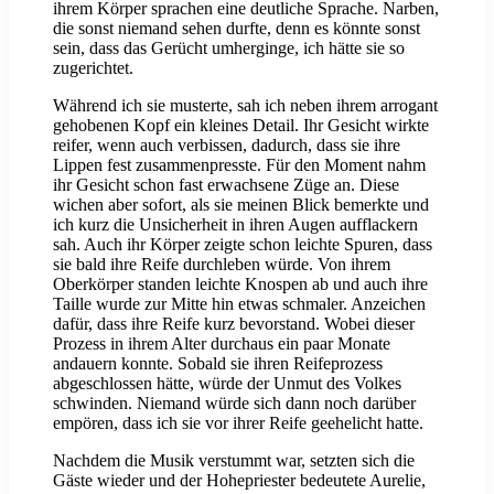
ihrem Körper sprachen eine deutliche Sprache. Narben,
die sonst niemand sehen durfte, denn es könnte sonst
sein, dass das Gerücht umherginge, ich hätte sie so
zugerichtet.
Während ich sie musterte, sah ich neben ihrem arrogant
gehobenen Kopf ein kleines Detail. Ihr Gesicht wirkte
reifer, wenn auch verbissen, dadurch, dass sie ihre
Lippen fest zusammenpresste. Für den Moment nahm
ihr Gesicht schon fast erwachsene Züge an. Diese
wichen aber sofort, als sie meinen Blick bemerkte und
ich kurz die Unsicherheit in ihren Augen aufflackern
sah. Auch ihr Körper zeigte schon leichte Spuren, dass
sie bald ihre Reife durchleben würde. Von ihrem
Oberkörper standen leichte Knospen ab und auch ihre
Taille wurde zur Mitte hin etwas schmaler. Anzeichen
dafür, dass ihre Reife kurz bevorstand. Wobei dieser
Prozess in ihrem Alter durchaus ein paar Monate
andauern konnte. Sobald sie ihren Reifeprozess
abgeschlossen hätte, würde der Unmut des Volkes
schwinden. Niemand würde sich dann noch darüber
empören, dass ich sie vor ihrer Reife geehelicht hatte.
Nachdem die Musik verstummt war, setzten sich die
Gäste wieder und der Hohepriester bedeutete Aurelie,