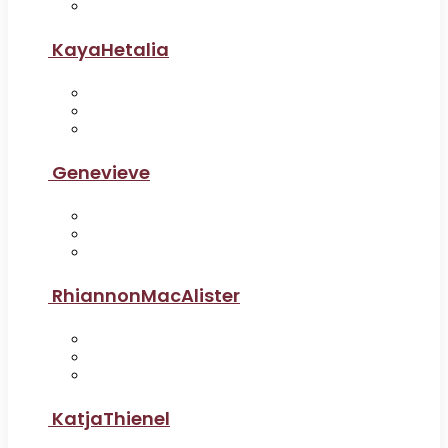
KayaHetalia
Genevieve
RhiannonMacAlister
KatjaThienel