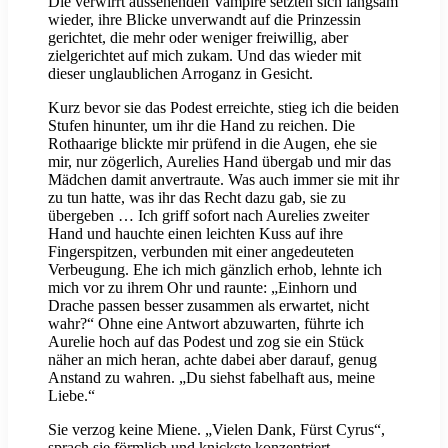
Die verwirrt aussehenden Vampire setzten sich langsam
wieder, ihre Blicke unverwandt auf die Prinzessin
gerichtet, die mehr oder weniger freiwillig, aber
zielgerichtet auf mich zukam. Und das wieder mit
dieser unglaublichen Arroganz in Gesicht.
Kurz bevor sie das Podest erreichte, stieg ich die beiden
Stufen hinunter, um ihr die Hand zu reichen. Die
Rothaarige blickte mir prüfend in die Augen, ehe sie
mir, nur zögerlich, Aurelies Hand übergab und mir das
Mädchen damit anvertraute. Was auch immer sie mit ihr
zu tun hatte, was ihr das Recht dazu gab, sie zu
übergeben … Ich griff sofort nach Aurelies zweiter
Hand und hauchte einen leichten Kuss auf ihre
Fingerspitzen, verbunden mit einer angedeuteten
Verbeugung. Ehe ich mich gänzlich erhob, lehnte ich
mich vor zu ihrem Ohr und raunte: „Einhorn und
Drache passen besser zusammen als erwartet, nicht
wahr?“ Ohne eine Antwort abzuwarten, führte ich
Aurelie hoch auf das Podest und zog sie ein Stück
näher an mich heran, achte dabei aber darauf, genug
Anstand zu wahren. „Du siehst fabelhaft aus, meine
Liebe.“
Sie verzog keine Miene. „Vielen Dank, Fürst Cyrus“,
sprach sie förmlich und knickste konzentriert.