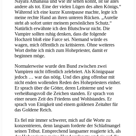
Nayara Athanasia und wie ihr sehen könnt, ist sie alles
andere als tot. Eine der vielen Lügen des alten Königs.“
Während ich eine kurze Kunstpause machte, legte ich
meine rechte Hand an ihren unteren Rücken. „Aurelie
steht ab sofort unter meinem persönlichen Schutz.“
Natürlich erwähnte ich den Blutschwur nicht. Die
Vampire sollten ruhig denken, dass die folgende
Hochzeit bloß eine Farce sei. Niemand würde es
wagen, mich öffentlich zu kritisieren. Ohne weiteres
Wort drehte ich mich zum Hohepriester, damit er
beginnen möge.
Normalerweise wurde den Bund zwischen zwei
Vampiren nicht öffentlich zelebriert. Als Königspaar
jedoch … war das nötig. Und dies ging offenbar mit
nicht enden wollenden Reden des Hohepriesters einher.
Er sprach über die Götter, deren Leitsterne und wie
verheißungsvoll die Zeichen standen. Er sprach von
einer neuen Zeit des Friedens und Wohlstandes. Er
sprach von Einigkeit und einem goldenen Zeitalter für
das Goldene Reich.
Es fiel mir immer schwerer, mich auf die Worte zu
konzentrieren, denn langsam forderte der Schlafmangel
seinen Tribut. Entsprechend langsamer reagierte ich, als