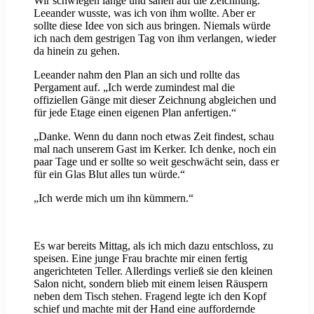
Wir schwiegen lange und sahen auf die Zeichnung.
Leeander wusste, was ich von ihm wollte. Aber er
sollte diese Idee von sich aus bringen. Niemals würde
ich nach dem gestrigen Tag von ihm verlangen, wieder
da hinein zu gehen.
Leeander nahm den Plan an sich und rollte das
Pergament auf. „Ich werde zumindest mal die
offiziellen Gänge mit dieser Zeichnung abgleichen und
für jede Etage einen eigenen Plan anfertigen.“
„Danke. Wenn du dann noch etwas Zeit findest, schau
mal nach unserem Gast im Kerker. Ich denke, noch ein
paar Tage und er sollte so weit geschwächt sein, dass er
für ein Glas Blut alles tun würde.“
„Ich werde mich um ihn kümmern.“
Es war bereits Mittag, als ich mich dazu entschloss, zu
speisen. Eine junge Frau brachte mir einen fertig
angerichteten Teller. Allerdings verließ sie den kleinen
Salon nicht, sondern blieb mit einem leisen Räuspern
neben dem Tisch stehen. Fragend legte ich den Kopf
schief und machte mit der Hand eine auffordernde