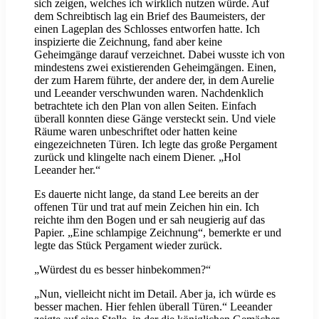
sich zeigen, welches ich wirklich nutzen würde. Auf
dem Schreibtisch lag ein Brief des Baumeisters, der
einen Lageplan des Schlosses entworfen hatte. Ich
inspizierte die Zeichnung, fand aber keine
Geheimgänge darauf verzeichnet. Dabei wusste ich von
mindestens zwei existierenden Geheimgängen. Einen,
der zum Harem führte, der andere der, in dem Aurelie
und Leeander verschwunden waren. Nachdenklich
betrachtete ich den Plan von allen Seiten. Einfach
überall konnten diese Gänge versteckt sein. Und viele
Räume waren unbeschriftet oder hatten keine
eingezeichneten Türen. Ich legte das große Pergament
zurück und klingelte nach einem Diener. „Hol
Leeander her.“
Es dauerte nicht lange, da stand Lee bereits an der
offenen Tür und trat auf mein Zeichen hin ein. Ich
reichte ihm den Bogen und er sah neugierig auf das
Papier. „Eine schlampige Zeichnung“, bemerkte er und
legte das Stück Pergament wieder zurück.
„Würdest du es besser hinbekommen?“
„Nun, vielleicht nicht im Detail. Aber ja, ich würde es
besser machen. Hier fehlen überall Türen.“ Leeander