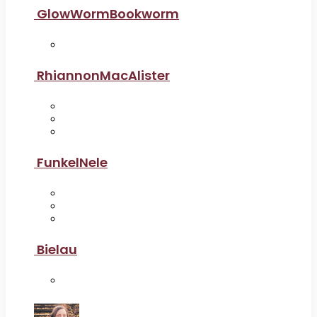
GlowWormBookworm
RhiannonMacAlister
FunkelNele
Bielau