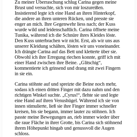
Zu meiner Überraschung schlug Carina gegen meine
Brust und versuchte, sich von mir loszureißen.
Insistierend legte ich eine Hand an ihren Hinterkopf,
die andere an ihren unteren Rücken, und presste sie
enger an mich. Ihre Gegenwehr liess nach; der Kuss
wurde wild und leidenschaftlich. Carina öffnete meine
Tunika, während ich die Schnüre ihres Kleides löste.
Den Kuss unterbrachen wir nicht. Erst, als wir uns aus
unserer Kleidung schälten, lösten wir uns voneinander.
Ich drängte Carina auf das Bett und kletterte über sie.
Obwohl ich ihre Erregung riechen konnte, griff ich mit
einer Hand zwischen ihre Beine. „Glitschig“,
kommentierte ich grinsend und drang mit zwei Fingern
in sie ein.
Carina stöhnte auf und spreizte die Beine noch mehr,
sodass ich einen dritten Finger mit dazu nahm und den
richtigen Winkel suchte. „Cyrus!“, flehte sie und legte
eine Hand auf ihren Venushügel. Während ich sie von
innen stimulierte, ließ sie ihre Finger immer schneller
kreisen, bis sie begann, immer lauter zu stöhnen. Ich
passte meine Bewegungen an, rieb immer wieder über
die raue Fläche in ihrer Grotte, bis Carina sich stöhnend
ihrem Höhepunkt hingab und genussvoll die Augen
schloss.