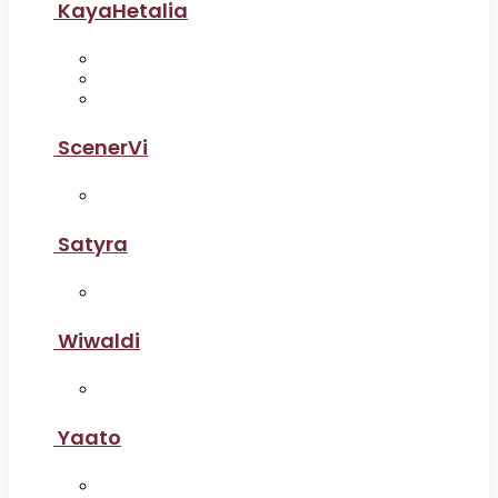
KayaHetalia
ScenerVi
Satyra
Wiwaldi
Yaato