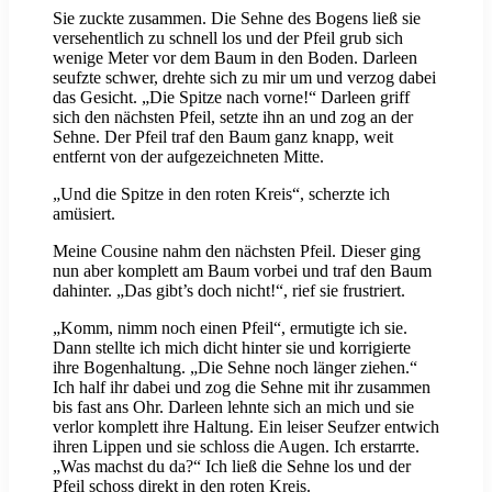
Sie zuckte zusammen. Die Sehne des Bogens ließ sie
versehentlich zu schnell los und der Pfeil grub sich
wenige Meter vor dem Baum in den Boden. Darleen
seufzte schwer, drehte sich zu mir um und verzog dabei
das Gesicht. „Die Spitze nach vorne!“ Darleen griff
sich den nächsten Pfeil, setzte ihn an und zog an der
Sehne. Der Pfeil traf den Baum ganz knapp, weit
entfernt von der aufgezeichneten Mitte.
„Und die Spitze in den roten Kreis“, scherzte ich
amüsiert.
Meine Cousine nahm den nächsten Pfeil. Dieser ging
nun aber komplett am Baum vorbei und traf den Baum
dahinter. „Das gibt’s doch nicht!“, rief sie frustriert.
„Komm, nimm noch einen Pfeil“, ermutigte ich sie.
Dann stellte ich mich dicht hinter sie und korrigierte
ihre Bogenhaltung. „Die Sehne noch länger ziehen.“
Ich half ihr dabei und zog die Sehne mit ihr zusammen
bis fast ans Ohr. Darleen lehnte sich an mich und sie
verlor komplett ihre Haltung. Ein leiser Seufzer entwich
ihren Lippen und sie schloss die Augen. Ich erstarrte.
„Was machst du da?“ Ich ließ die Sehne los und der
Pfeil schoss direkt in den roten Kreis.