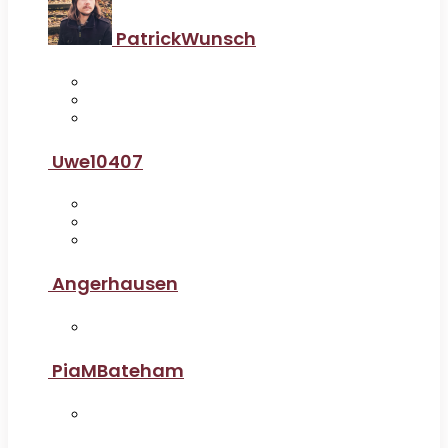
PatrickWunsch
Uwe10407
Angerhausen
PiaMBateham