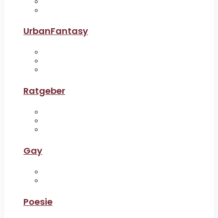
UrbanFantasy
Ratgeber
Gay
Poesie