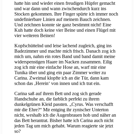
hatte hin und wieder einen freudigen Hüpfer gemacht
und war dann und wann zwischendurch kurz ins
Stocken gekommen. Ihre Finger spürte ich immer noch
undefinierbare Linien auf meinem Bauch zeichnen.
Und zeichnen konnte sie ganz bestimmt nicht! Eine
Kuh hatte doch keine vier Beine und einen Flügel mit
vier weiteren Beinen!
Kopfschüttelnd und leise lachend zugleich, ging ins
Badezimmer und machte mich frisch. Danach zog ich
mich um, nahm ein rotes Band und band damit meine
widerspenstigen Haare im Nacken zusammen. Eilig
zog ich mir eine einfache Hose an, warf mir eine
Tunika über und ging ein paar Zimmer weiter zu
Carina. Zweimal klopfte ich an die Tür, dann kam
schon das ‚Herein‘ von innen und ich trat ein.
Carina saß auf ihrem Bett und zog sich gerade
Handschuhe an, die farblich perfekt zu ihrem
dunkelgrünen Kleid passten. „Cyrus. Was verschafft
mir die Ehre?“ Mir entging ihr zynischer Unterton
nicht, weshalb ich die Augenbrauen hob und näher an
das Bett herantrat. Bisher hatte ich Carina auch nicht
jeden Tag um mich gehabt. Warum reagierte sie jetzt
so?