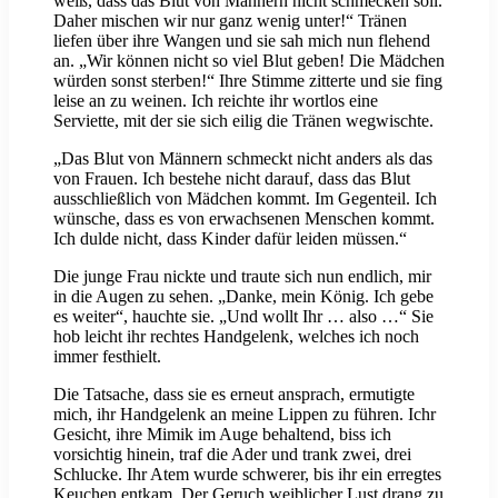
weiß, dass das Blut von Männern nicht schmecken soll.
Daher mischen wir nur ganz wenig unter!“ Tränen
liefen über ihre Wangen und sie sah mich nun flehend
an. „Wir können nicht so viel Blut geben! Die Mädchen
würden sonst sterben!“ Ihre Stimme zitterte und sie fing
leise an zu weinen. Ich reichte ihr wortlos eine
Serviette, mit der sie sich eilig die Tränen wegwischte.
„Das Blut von Männern schmeckt nicht anders als das
von Frauen. Ich bestehe nicht darauf, dass das Blut
ausschließlich von Mädchen kommt. Im Gegenteil. Ich
wünsche, dass es von erwachsenen Menschen kommt.
Ich dulde nicht, dass Kinder dafür leiden müssen.“
Die junge Frau nickte und traute sich nun endlich, mir
in die Augen zu sehen. „Danke, mein König. Ich gebe
es weiter“, hauchte sie. „Und wollt Ihr … also …“ Sie
hob leicht ihr rechtes Handgelenk, welches ich noch
immer festhielt.
Die Tatsache, dass sie es erneut ansprach, ermutigte
mich, ihr Handgelenk an meine Lippen zu führen. Ichr
Gesicht, ihre Mimik im Auge behaltend, biss ich
vorsichtig hinein, traf die Ader und trank zwei, drei
Schlucke. Ihr Atem wurde schwerer, bis ihr ein erregtes
Keuchen entkam. Der Geruch weiblicher Lust drang zu