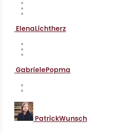
ElenaLichtherz
GabrielePopma
PatrickWunsch