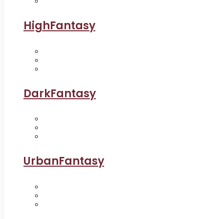
HighFantasy
DarkFantasy
UrbanFantasy