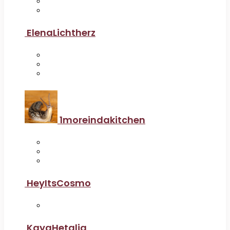
ElenaLichtherz
1moreindakitchen
HeyItsCosmo
KayaHetalia