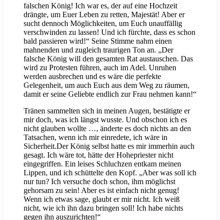
falschen König! Ich war es, der auf eine Hochzeit
drängte, um Euer Leben zu retten, Majestät! Aber er
sucht dennoch Möglichkeiten, um Euch unauffällig
verschwinden zu lassen! Und ich fürchte, dass es schon
bald passieren wird!“ Seine Stimme nahm einen
mahnenden und zugleich traurigen Ton an. „Der
falsche König will den gesamten Rat austauschen. Das
wird zu Protesten führen, auch im Adel. Unruhen
werden ausbrechen und es wäre die perfekte
Gelegenheit, um auch Euch aus dem Weg zu räumen,
damit er seine Geliebte endlich zur Frau nehmen kann!“
Tränen sammelten sich in meinen Augen, bestätigte er
mir doch, was ich längst wusste. Und obschon ich es
nicht glauben wollte …, änderte es doch nichts an den
Tatsachen, wenn ich mir einredete, ich wäre in
Sicherheit.Der König selbst hatte es mir immerhin auch
gesagt. Ich wäre tot, hätte der Hohepriester nicht
eingegriffen. Ein leises Schluchzen entkam meinen
Lippen, und ich schüttelte den Kopf. „Aber was soll ich
nur tun? Ich versuche doch schon, ihm möglichst
gehorsam zu sein! Aber es ist einfach nicht genug!
Wenn ich etwas sage, glaubt er mir nicht. Ich weiß
nicht, wie ich ihn dazu bringen soll! Ich habe nichts
gegen ihn auszurichten!“