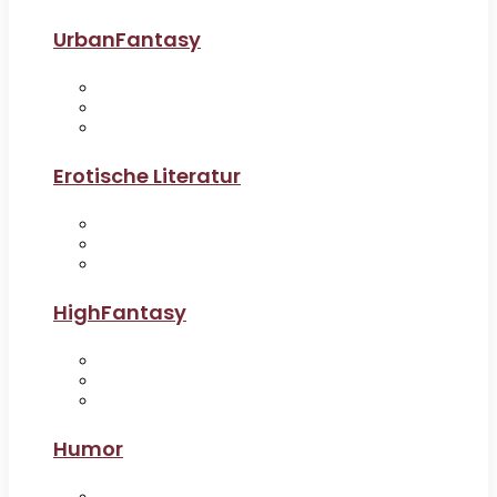
UrbanFantasy
Erotische Literatur
HighFantasy
Humor