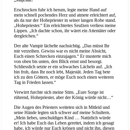
Erschrocken fuhr ich herum, legte meine Hand auf
mein schnell pochendes Herz und atmete erleichtert auf,
als da nur der Hohepriester in seiner langen Robe stand.
„Hohepriester.“ Ein erleichtertes Seufzen verliess meine
Lippen. „Ich dachte schon, ihr wäret ein Attentäter oder
dergleichen.“
Der alte Vampir lächelte nachsichtig. „Das müsst Ihr
mir verzeihen. Gewiss war es nicht meine Absicht,
Euch einen Schrecken einzujagen.“ Er musterte mich
von oben bis unten, den Blick ernst und besorgt.
Schliesslich setzte er ein schwaches Lächeln auf. „Ich
bin froh, dass Ihr noch lebt, Majestät. Jeden Tag bete
ich zu den Göttern, er möge Euch noch einen weiteren
Tag in Frieden lassen.“
Verwirrt furchte sich meine Stirn. „Eure Sorge ist
rührend, Hohepriester, aber der König würde nicht…“
Die Augen des Priesters weiteten sich in Mitleid und
seine Hände legten sich schwer auf meine Schultern.
„Mein liebes, unschuldiges Kind … Natürlich würde
er! Ich habe Euch das Leben gerettet, indem ich gesagt
habe, ich würde nur Euch krönen und nicht ihn, diesen