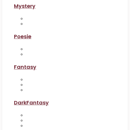
Mystery
Poesie
Fantasy
DarkFantasy