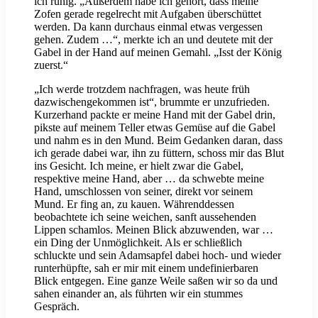
ich ruhig. „Außerdem habe ich gehört, dass meine
Zofen gerade regelrecht mit Aufgaben überschüttet
werden. Da kann durchaus einmal etwas vergessen
gehen. Zudem …“, merkte ich an und deutete mit der
Gabel in der Hand auf meinen Gemahl. „Isst der König
zuerst.“
„Ich werde trotzdem nachfragen, was heute früh
dazwischengekommen ist“, brummte er unzufrieden.
Kurzerhand packte er meine Hand mit der Gabel drin,
pikste auf meinem Teller etwas Gemüse auf die Gabel
und nahm es in den Mund. Beim Gedanken daran, dass
ich gerade dabei war, ihn zu füttern, schoss mir das Blut
ins Gesicht. Ich meine, er hielt zwar die Gabel,
respektive meine Hand, aber … da schwebte meine
Hand, umschlossen von seiner, direkt vor seinem
Mund. Er fing an, zu kauen. Währenddessen
beobachtete ich seine weichen, sanft aussehenden
Lippen schamlos. Meinen Blick abzuwenden, war …
ein Ding der Unmöglichkeit. Als er schließlich
schluckte und sein Adamsapfel dabei hoch- und wieder
runterhüpfte, sah er mir mit einem undefinierbaren
Blick entgegen. Eine ganze Weile saßen wir so da und
sahen einander an, als führten wir ein stummes
Gespräch.