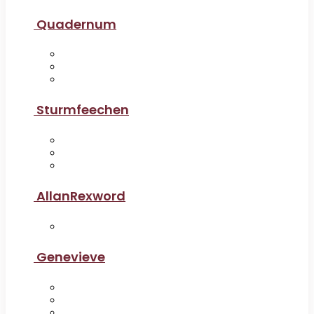
Quadernum
Sturmfeechen
AllanRexword
Genevieve