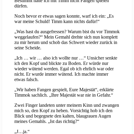
Bestimmt hätte ich mit Timm nicht Fangen spielen
dürfen.
Noch bevor er etwas sagen konnte, warf ich ein: „Es
war meine Schuld! Timm kann nichts dafür!“
„Was hast du ausgefressen? Warum bist du vor Timmok
weggelaufen?“ Mein Gemahl drehte sich nun komplett
zu mir herum und schob das Schwert wieder zurück in
seine Scheide.
„Ich … wir … also ich wollte nur …“ Unsicher senkte
ich den Kopf und blickte zu Boden. Er würde nur
wieder wütend werden. Egal ob ich ehrlich war oder
nicht. Er wurde immer wütend. Ich machte immer
etwas falsch.
„Wir haben Fangen gespielt, Eure Majestät“, erklärte
Timmok sachlich. „Ihre Majestät war nie in Gefahr.“
Zwei Finger landeten unter meinem Kinn und zwangen
mich so, den Kopf zu heben. Vorsichtig hob ich den
Blick und begegnete den kalten, blaugrauen Augen
meines Gemahls. „Ist das richtig?“
„J…ja.“