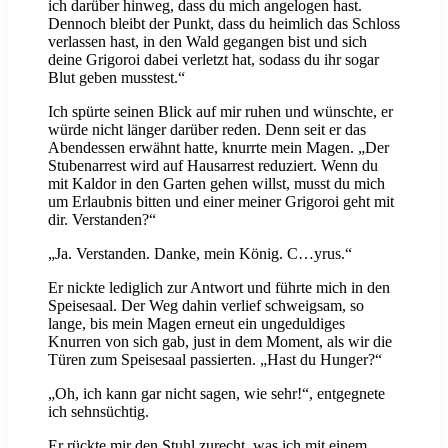
ich darüber hinweg, dass du mich angelogen hast.
Dennoch bleibt der Punkt, dass du heimlich das Schloss
verlassen hast, in den Wald gegangen bist und sich
deine Grigoroi dabei verletzt hat, sodass du ihr sogar
Blut geben musstest.“
Ich spürte seinen Blick auf mir ruhen und wünschte, er
würde nicht länger darüber reden. Denn seit er das
Abendessen erwähnt hatte, knurrte mein Magen. „Der
Stubenarrest wird auf Hausarrest reduziert. Wenn du
mit Kaldor in den Garten gehen willst, musst du mich
um Erlaubnis bitten und einer meiner Grigoroi geht mit
dir. Verstanden?“
„Ja. Verstanden. Danke, mein König. C…yrus.“
Er nickte lediglich zur Antwort und führte mich in den
Speisesaal. Der Weg dahin verlief schweigsam, so
lange, bis mein Magen erneut ein ungeduldiges
Knurren von sich gab, just in dem Moment, als wir die
Türen zum Speisesaal passierten. „Hast du Hunger?“
„Oh, ich kann gar nicht sagen, wie sehr!“, entgegnete
ich sehnsüchtig.
Er rückte mir den Stuhl zurecht, was ich mit einem