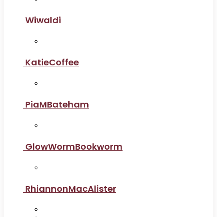
Wiwaldi
KatieCoffee
PiaMBateham
GlowWormBookworm
RhiannonMacAlister