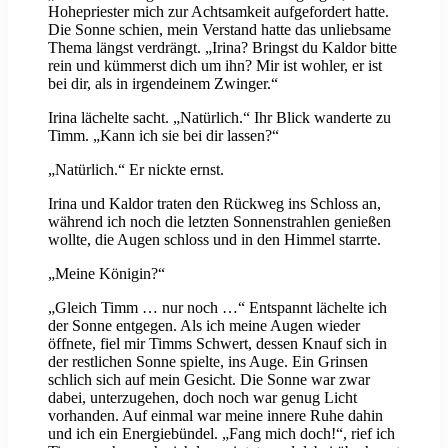
Hohepriester mich zur Achtsamkeit aufgefordert hatte.
Die Sonne schien, mein Verstand hatte das unliebsame
Thema längst verdrängt. „Irina? Bringst du Kaldor bitte
rein und kümmerst dich um ihn? Mir ist wohler, er ist
bei dir, als in irgendeinem Zwinger.“
Irina lächelte sacht. „Natürlich.“ Ihr Blick wanderte zu
Timm. „Kann ich sie bei dir lassen?“
„Natürlich.“ Er nickte ernst.
Irina und Kaldor traten den Rückweg ins Schloss an,
während ich noch die letzten Sonnenstrahlen genießen
wollte, die Augen schloss und in den Himmel starrte.
„Meine Königin?“
„Gleich Timm … nur noch …“ Entspannt lächelte ich
der Sonne entgegen. Als ich meine Augen wieder
öffnete, fiel mir Timms Schwert, dessen Knauf sich in
der restlichen Sonne spielte, ins Auge. Ein Grinsen
schlich sich auf mein Gesicht. Die Sonne war zwar
dabei, unterzugehen, doch noch war genug Licht
vorhanden. Auf einmal war meine innere Ruhe dahin
und ich ein Energiebündel. „Fang mich doch!“, rief ich