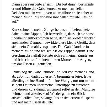
Dann aber räusperte er sich. „Du bist dran“, bestimmte
er und führte die Gabel erneut zu meinem Teller.
Beladen mit ein wenig von allem führte er sie näher an
meinen Mund, bis er davor innehalten musste. „Mund
auf.“
Kurz schnellte meine Zunge heraus und befeuchtete
dabei meine Lippen. Ich bezweifelte, dass ich sie sonst
überhaupt aufbekommen hätte, denn sie klebten trocken
aneinander. Dennoch bewirkte diese kleine Gestik, dass
sich mein Gemahl verspannte. Die Gabel landete in
meinem Mund und ich schloss die Lippen darum. Eine
Geschmacksvielfalt breitete sich auf meiner Zunge aus
und ich schloss für einen kurzen Moment die Augen,
um das Essen zu genießen.
Cyrus zog die Gabel zurück und ließ von meiner Hand
ab. „So, nun darfst du essen“, brummte er leise, legte
allerdings seine Hand auf meine Wange, nur um mir mit
seinem Daumen über meine Unterlippe zu streichen
und diesen kurz darauf ungeniert selbst in den Mund zu
nehmen und abzulecken! Wieder galt mein Blick
ausschließlich ihm, solange, bis er sich erneut räusperte
und auf mein Essen deutete.