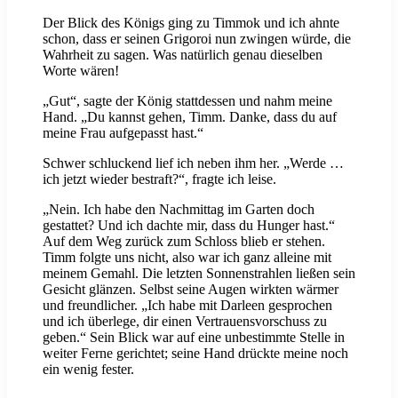
Der Blick des Königs ging zu Timmok und ich ahnte
schon, dass er seinen Grigoroi nun zwingen würde, die
Wahrheit zu sagen. Was natürlich genau dieselben
Worte wären!
„Gut“, sagte der König stattdessen und nahm meine
Hand. „Du kannst gehen, Timm. Danke, dass du auf
meine Frau aufgepasst hast.“
Schwer schluckend lief ich neben ihm her. „Werde …
ich jetzt wieder bestraft?“, fragte ich leise.
„Nein. Ich habe den Nachmittag im Garten doch
gestattet? Und ich dachte mir, dass du Hunger hast.“
Auf dem Weg zurück zum Schloss blieb er stehen.
Timm folgte uns nicht, also war ich ganz alleine mit
meinem Gemahl. Die letzten Sonnenstrahlen ließen sein
Gesicht glänzen. Selbst seine Augen wirkten wärmer
und freundlicher. „Ich habe mit Darleen gesprochen
und ich überlege, dir einen Vertrauensvorschuss zu
geben.“ Sein Blick war auf eine unbestimmte Stelle in
weiter Ferne gerichtet; seine Hand drückte meine noch
ein wenig fester.