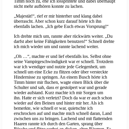
Timm noch zu, ehe ich lossprintete und dabei überhaupt
nicht mehr aufhören konnte zu lachen.
„Majestät!“, rief er mir hinterher und klang dabei
überrascht. Aber schon kurz darauf hörte ich ihn
ebenfalls lachen. „Ich gebe Euch etwas Vorsprung!“
Ich drehte mich um, rannte aber rückwärts weiter. „Du
darfst aber keine Fähigkeiten benutzen!“ Schnell drehte
ich mich wieder um und rannte lachend weiter.
„Oh …“, machte er und lief ebenfalls los. Selbst ohne
seine Vampirgeschwindigkeit war er schnell. Trotzdem
war ich wendiger und nutzte jede Gelegenheit, um
schnell um eine Ecke zu flitzen oder über versteckte
Hindernisse zu springen. An einem Busch hörte ich
Timm hinter mir fluchen, wagte einen Blick über die
Schulter und sah, dass er gestolpert war und gerade
wieder aufstand. Kurz machte ich mir Sorgen um
ihn. Hatte er sich verletzt? Doch da war er auch schon
wieder auf den Beinen und hinter mir her. Als ich
bemerkte, wie schnell er war, quietschte ich
erschrocken auf und machte mich schnell daran, Land
zwischen uns zu bringen. Lachend und mit flatternden
Haaren rannte ich durch den Garten, sprang über
Büsche und flitze vorbei an dicken, alten Bäumen. Es