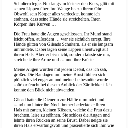
Schultern legte. Nur langsam löste er den Kuss, glitt mit
seinen Lippen über ihre Wange bis zu ihrem Ohr.
Obwohl sein Körper alles verdeckte, konnte ich
erahnen, dass seine Hände sie streichelten. Ihren
Körper, ihre Kurven …
Die Frau hatte die Augen geschlossen. Ihr Mund stand
leicht offen, außerdem … war sie sichtlich erregt. Ihre
Hände glitten von Gileads Schultern, als er sie langsam
umrundete. Dabei lagen seine Lippen unentwegt auf
ihrem Hals. Aber er biss nicht, sondern küsste sie nur,
streichelte ihre Arme und … und ihre Brüste.
Meine Augen wurden mit jedem Detail, das ich sah,
größer. Die Bandagen um meine Brust fühlten sich
plötzlich viel enger an und meine Leibesmitte wurde
spürbar feucht bei diesem Anblick der Zärtlichkeit. Ich
konnte den Blick nicht abwenden.
Gilead hatte die Dienerin zur Hälfte umrundet und
stand nun hinter ihr. Noch immer bedeckte er ihren
Hals mit zarten, kleinen Küssen, welche die Frau dazu
brachten, leise zu stöhnen. Sie schloss die Augen und
lehnte ihren Rücken an seine Brust. Dabei neigte sie
ihren Hals erwartungsvoll und präsentierte sich ihm wie