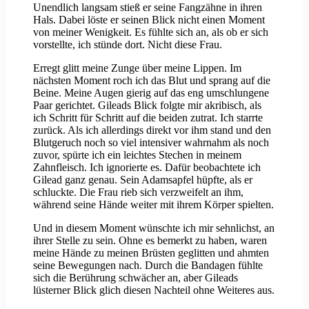
Unendlich langsam stieß er seine Fangzähne in ihren
Hals. Dabei löste er seinen Blick nicht einen Moment
von meiner Wenigkeit. Es fühlte sich an, als ob er sich
vorstellte, ich stünde dort. Nicht diese Frau.
Erregt glitt meine Zunge über meine Lippen. Im
nächsten Moment roch ich das Blut und sprang auf die
Beine. Meine Augen gierig auf das eng umschlungene
Paar gerichtet. Gileads Blick folgte mir akribisch, als
ich Schritt für Schritt auf die beiden zutrat. Ich starrte
zurück. Als ich allerdings direkt vor ihm stand und den
Blutgeruch noch so viel intensiver wahrnahm als noch
zuvor, spürte ich ein leichtes Stechen in meinem
Zahnfleisch. Ich ignorierte es. Dafür beobachtete ich
Gilead ganz genau. Sein Adamsapfel hüpfte, als er
schluckte. Die Frau rieb sich verzweifelt an ihm,
während seine Hände weiter mit ihrem Körper spielten.
Und in diesem Moment wünschte ich mir sehnlichst, an
ihrer Stelle zu sein. Ohne es bemerkt zu haben, waren
meine Hände zu meinen Brüsten geglitten und ahmten
seine Bewegungen nach. Durch die Bandagen fühlte
sich die Berührung schwächer an, aber Gileads
lüsterner Blick glich diesen Nachteil ohne Weiteres aus.