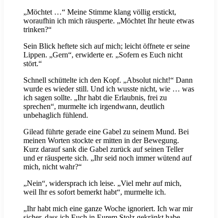
„Möchtet …“ Meine Stimme klang völlig erstickt,
woraufhin ich mich räusperte. „Möchtet Ihr heute etwas
trinken?“
Sein Blick heftete sich auf mich; leicht öffnete er seine
Lippen. „Gern“, erwiderte er. „Sofern es Euch nicht
stört.“
Schnell schüttelte ich den Kopf. „Absolut nicht!“ Dann
wurde es wieder still. Und ich wusste nicht, wie … was
ich sagen sollte. „Ihr habt die Erlaubnis, frei zu
sprechen“, murmelte ich irgendwann, deutlich
unbehaglich fühlend.
Gilead führte gerade eine Gabel zu seinem Mund. Bei
meinen Worten stockte er mitten in der Bewegung.
Kurz darauf sank die Gabel zurück auf seinen Teller
und er räusperte sich. „Ihr seid noch immer wütend auf
mich, nicht wahr?“
„Nein“, widersprach ich leise. „Viel mehr auf mich,
weil Ihr es sofort bemerkt habt“, murmelte ich.
„Ihr habt mich eine ganze Woche ignoriert. Ich war mir
sicher, dass ich Euch in Eurem Stolz gekränkt habe.