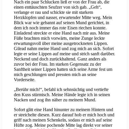
Nach ein paar Schlucken ließ er von der Frau ab, die
einen enttäuschten Seufzer von sich gab. „Geh“,
verlange er rau und schickte sie mit starkem
Herzklopfen und nasser, erwartender Mitte weg. Mein
Blick war wie gebannt auf seinen Mund gerichtet, in
dem ich noch immer das rote Eisen riechen konnte.
Einladend streckte er eine Hand nach mir aus. Meine
Füße brachten mich vorwärts, meine Zunge leckte
erwartungsvoll über meine ausgetrockneten Lippen.
Gilead nahm meine Hand und zog mich an sich. Sofort
legte er seine Lippen auf meine und strich sanft darüber.
Neckend und doch zurückhaltend. Ganz anders als
zuvor bei der Frau. Im starken Gegensatz zu der
Sanftheit seiner Lippen hatten sich seine Arme fest um
mich geschlungen und pressten mich an seine
Vorderseite.
„Berühr mich!“, befahl ich sehnsüchtig und vertiefte
den Kuss stürmisch. Meine Hände legte ich in seinen
Nacken und zog ihn näher zu meinem Mund.
Sofort glitt eine Hand hinunter zu meinem Hintern und
er streichelte diesen. Kurz darauf hob er mich hoch und
griff nach meinen Schenkeln, sodass er mich auf seine
Hüfte zog. Meine pochende Mitte lag direkt vor seiner