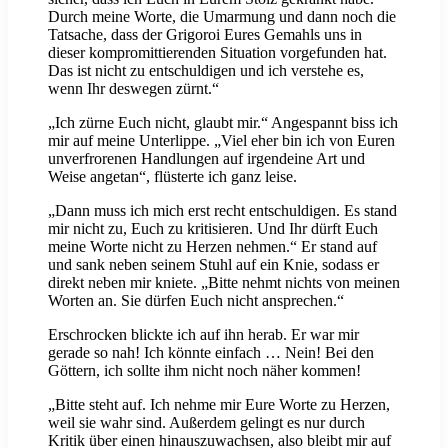
Durch meine Worte, die Umarmung und dann noch die
Tatsache, dass der Grigoroi Eures Gemahls uns in
dieser kompromittierenden Situation vorgefunden hat.
Das ist nicht zu entschuldigen und ich verstehe es,
wenn Ihr deswegen zürnt.“
„Ich zürne Euch nicht, glaubt mir.“ Angespannt biss ich
mir auf meine Unterlippe. „Viel eher bin ich von Euren
unverfrorenen Handlungen auf irgendeine Art und
Weise angetan“, flüsterte ich ganz leise.
„Dann muss ich mich erst recht entschuldigen. Es stand
mir nicht zu, Euch zu kritisieren. Und Ihr dürft Euch
meine Worte nicht zu Herzen nehmen.“ Er stand auf
und sank neben seinem Stuhl auf ein Knie, sodass er
direkt neben mir kniete. „Bitte nehmt nichts von meinen
Worten an. Sie dürfen Euch nicht ansprechen.“
Erschrocken blickte ich auf ihn herab. Er war mir
gerade so nah! Ich könnte einfach … Nein! Bei den
Göttern, ich sollte ihm nicht noch näher kommen!
„Bitte steht auf. Ich nehme mir Eure Worte zu Herzen,
weil sie wahr sind. Außerdem gelingt es nur durch
Kritik über einen hinauszuwachsen, also bleibt mir auf