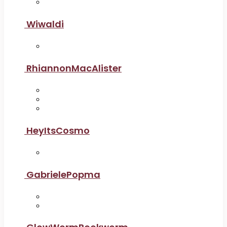
Wiwaldi
RhiannonMacAlister
HeyItsCosmo
GabrielePopma