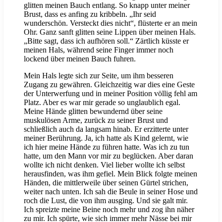
glitten meinen Bauch entlang. So knapp unter meiner
Brust, dass es anfing zu kribbeln. „Ihr seid
wunderschön. Versteckt dies nicht“, flüsterte er an mein
Ohr. Ganz sanft glitten seine Lippen über meinen Hals.
„Bitte sagt, dass ich aufhören soll.“ Zärtlich küsste er
meinen Hals, während seine Finger immer noch
lockend über meinen Bauch fuhren.
Mein Hals legte sich zur Seite, um ihm besseren
Zugang zu gewähren. Gleichzeitig war dies eine Geste
der Unterwerfung und in meiner Position völlig fehl am
Platz. Aber es war mir gerade so unglaublich egal.
Meine Hände glitten bewundernd über seine
muskulösen Arme, zurück zu seiner Brust und
schließlich auch da langsam hinab. Er erzitterte unter
meiner Berührung. Ja, ich hatte als Kind gelernt, wie
ich hier meine Hände zu führen hatte. Was ich zu tun
hatte, um den Mann vor mir zu beglücken. Aber daran
wollte ich nicht denken. Viel lieber wollte ich selbst
herausfinden, was ihm gefiel. Mein Blick folgte meinen
Händen, die mittlerweile über seinen Gürtel strichen,
weiter nach unten. Ich sah die Beule in seiner Hose und
roch die Lust, die von ihm ausging. Und sie galt mir.
Ich spreizte meine Beine noch mehr und zog ihn näher
zu mir. Ich spürte, wie sich immer mehr Nässe bei mir