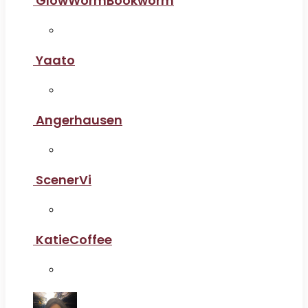
GlowWormBookworm
Yaato
Angerhausen
ScenerVi
KatieCoffee