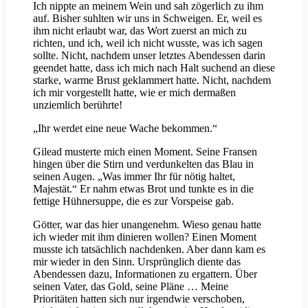
Ich nippte an meinem Wein und sah zögerlich zu ihm
auf. Bisher suhlten wir uns in Schweigen. Er, weil es
ihm nicht erlaubt war, das Wort zuerst an mich zu
richten, und ich, weil ich nicht wusste, was ich sagen
sollte. Nicht, nachdem unser letztes Abendessen darin
geendet hatte, dass ich mich nach Halt suchend an diese
starke, warme Brust geklammert hatte. Nicht, nachdem
ich mir vorgestellt hatte, wie er mich dermaßen
unziemlich berührte!
„Ihr werdet eine neue Wache bekommen.“
Gilead musterte mich einen Moment. Seine Fransen
hingen über die Stirn und verdunkelten das Blau in
seinen Augen. „Was immer Ihr für nötig haltet,
Majestät.“ Er nahm etwas Brot und tunkte es in die
fettige Hühnersuppe, die es zur Vorspeise gab.
Götter, war das hier unangenehm. Wieso genau hatte
ich wieder mit ihm dinieren wollen? Einen Moment
musste ich tatsächlich nachdenken. Aber dann kam es
mir wieder in den Sinn. Ursprünglich diente das
Abendessen dazu, Informationen zu ergattern. Über
seinen Vater, das Gold, seine Pläne … Meine
Prioritäten hatten sich nur irgendwie verschoben,