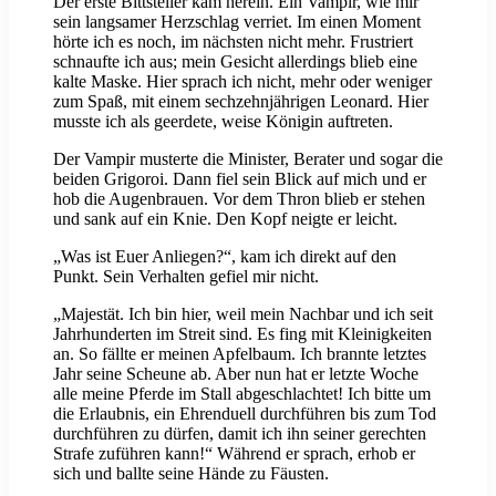
Der erste Bittsteller kam herein. Ein Vampir, wie mir
sein langsamer Herzschlag verriet. Im einen Moment
hörte ich es noch, im nächsten nicht mehr. Frustriert
schnaufte ich aus; mein Gesicht allerdings blieb eine
kalte Maske. Hier sprach ich nicht, mehr oder weniger
zum Spaß, mit einem sechzehnjährigen Leonard. Hier
musste ich als geerdete, weise Königin auftreten.
Der Vampir musterte die Minister, Berater und sogar die
beiden Grigoroi. Dann fiel sein Blick auf mich und er
hob die Augenbrauen. Vor dem Thron blieb er stehen
und sank auf ein Knie. Den Kopf neigte er leicht.
„Was ist Euer Anliegen?“, kam ich direkt auf den
Punkt. Sein Verhalten gefiel mir nicht.
„Majestät. Ich bin hier, weil mein Nachbar und ich seit
Jahrhunderten im Streit sind. Es fing mit Kleinigkeiten
an. So fällte er meinen Apfelbaum. Ich brannte letztes
Jahr seine Scheune ab. Aber nun hat er letzte Woche
alle meine Pferde im Stall abgeschlachtet! Ich bitte um
die Erlaubnis, ein Ehrenduell durchführen bis zum Tod
durchführen zu dürfen, damit ich ihn seiner gerechten
Strafe zuführen kann!“ Während er sprach, erhob er
sich und ballte seine Hände zu Fäusten.