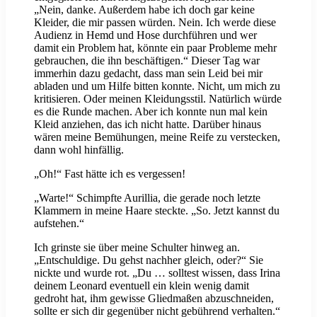
„Nein, danke. Außerdem habe ich doch gar keine
Kleider, die mir passen würden. Nein. Ich werde diese
Audienz in Hemd und Hose durchführen und wer
damit ein Problem hat, könnte ein paar Probleme mehr
gebrauchen, die ihn beschäftigen.“ Dieser Tag war
immerhin dazu gedacht, dass man sein Leid bei mir
abladen und um Hilfe bitten konnte. Nicht, um mich zu
kritisieren. Oder meinen Kleidungsstil. Natürlich würde
es die Runde machen. Aber ich konnte nun mal kein
Kleid anziehen, das ich nicht hatte. Darüber hinaus
wären meine Bemühungen, meine Reife zu verstecken,
dann wohl hinfällig.
„Oh!“ Fast hätte ich es vergessen!
„Warte!“ Schimpfte Aurillia, die gerade noch letzte
Klammern in meine Haare steckte. „So. Jetzt kannst du
aufstehen.“
Ich grinste sie über meine Schulter hinweg an.
„Entschuldige. Du gehst nachher gleich, oder?“ Sie
nickte und wurde rot. „Du … solltest wissen, dass Irina
deinem Leonard eventuell ein klein wenig damit
gedroht hat, ihm gewisse Gliedmaßen abzuschneiden,
sollte er sich dir gegenüber nicht gebührend verhalten.“