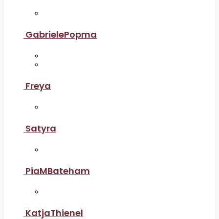
GabrielePopma
Freya
Satyra
PiaMBateham
KatjaThienel