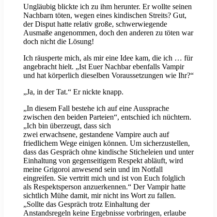
Ungläubig blickte ich zu ihm herunter. Er wollte seinen
Nachbarn töten, wegen eines kindischen Streits? Gut,
der Disput hatte relativ große, schwerwiegende
Ausmaße angenommen, doch den anderen zu töten war
doch nicht die Lösung!
Ich räusperte mich, als mir eine Idee kam, die ich … für
angebracht hielt. „Ist Euer Nachbar ebenfalls Vampir
und hat körperlich dieselben Voraussetzungen wie Ihr?“
„Ja, in der Tat.“ Er nickte knapp.
„In diesem Fall bestehe ich auf eine Aussprache
zwischen den beiden Parteien“, entschied ich nüchtern.
„Ich bin überzeugt, dass sich
zwei erwachsene, gestandene Vampire auch auf
friedlichem Wege einigen können. Um sicherzustellen,
dass das Gespräch ohne kindische Sticheleien und unter
Einhaltung von gegenseitigem Respekt abläuft, wird
meine Grigoroi anwesend sein und im Notfall
eingreifen. Sie vertritt mich und ist von Euch folglich
als Respektsperson anzuerkennen.“ Der Vampir hatte
sichtlich Mühe damit, mir nicht ins Wort zu fallen.
„Sollte das Gespräch trotz Einhaltung der
Anstandsregeln keine Ergebnisse vorbringen, erlaube