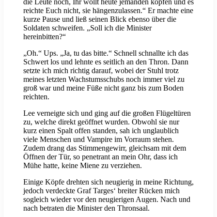
die Leute noch, Ihr wollt heute jemanden köpfen und es
reichte Euch nicht, sie hängenzulassen.“ Er machte eine
kurze Pause und ließ seinen Blick ebenso über die
Soldaten schweifen. „Soll ich die Minister
hereinbitten?“
„Oh.“ Ups. „Ja, tu das bitte.“ Schnell schnallte ich das
Schwert los und lehnte es seitlich an den Thron. Dann
setzte ich mich richtig darauf, wobei der Stuhl trotz
meines letzten Wachstumsschubs noch immer viel zu
groß war und meine Füße nicht ganz bis zum Boden
reichten.
Lee verneigte sich und ging auf die großen Flügeltüren
zu, welche direkt geöffnet wurden. Obwohl sie nur
kurz einen Spalt offen standen, sah ich unglaublich
viele Menschen und Vampire im Vorraum stehen.
Zudem drang das Stimmengewirr, gleichsam mit dem
Öffnen der Tür, so penetrant an mein Ohr, dass ich
Mühe hatte, keine Miene zu verziehen.
Einige Köpfe drehten sich neugierig in meine Richtung,
jedoch verdeckte Graf Targes‘ breiter Rücken mich
sogleich wieder vor den neugierigen Augen. Nach und
nach betraten die Minister den Thronsaal.