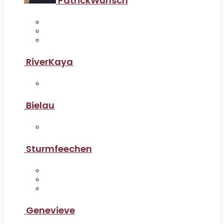
PatrickWunsch
RiverKaya
Bielau
Sturmfeechen
Genevieve