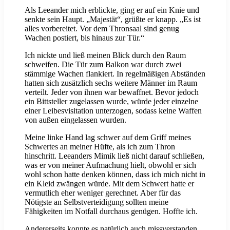
Als Leeander mich erblickte, ging er auf ein Knie und
senkte sein Haupt. „Majestät“, grüßte er knapp. „Es ist
alles vorbereitet. Vor dem Thronsaal sind genug
Wachen postiert, bis hinaus zur Tür.“
Ich nickte und ließ meinen Blick durch den Raum
schweifen. Die Tür zum Balkon war durch zwei
stämmige Wachen flankiert. In regelmäßigen Abständen
hatten sich zusätzlich sechs weitere Männer im Raum
verteilt. Jeder von ihnen war bewaffnet. Bevor jedoch
ein Bittsteller zugelassen wurde, würde jeder einzelne
einer Leibesvisitation unterzogen, sodass keine Waffen
von außen eingelassen wurden.
Meine linke Hand lag schwer auf dem Griff meines
Schwertes an meiner Hüfte, als ich zum Thron
hinschritt. Leeanders Mimik ließ nicht darauf schließen,
was er von meiner Aufmachung hielt, obwohl er sich
wohl schon hatte denken können, dass ich mich nicht in
ein Kleid zwängen würde. Mit dem Schwert hatte er
vermutlich eher weniger gerechnet. Aber für das
Nötigste an Selbstverteidigung sollten meine
Fähigkeiten im Notfall durchaus genügen. Hoffte ich.
Andererseits konnte es natürlich auch missverstanden