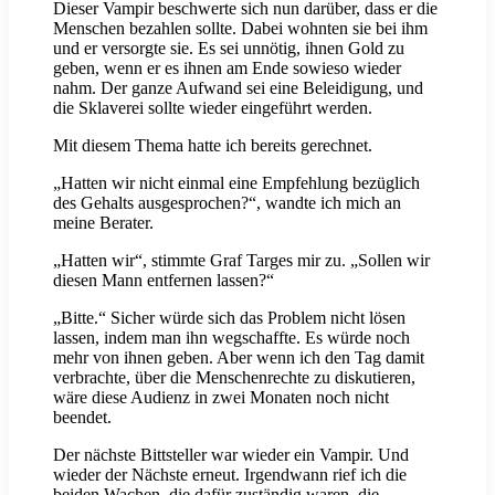
Dieser Vampir beschwerte sich nun darüber, dass er die
Menschen bezahlen sollte. Dabei wohnten sie bei ihm
und er versorgte sie. Es sei unnötig, ihnen Gold zu
geben, wenn er es ihnen am Ende sowieso wieder
nahm. Der ganze Aufwand sei eine Beleidigung, und
die Sklaverei sollte wieder eingeführt werden.
Mit diesem Thema hatte ich bereits gerechnet.
„Hatten wir nicht einmal eine Empfehlung bezüglich
des Gehalts ausgesprochen?“, wandte ich mich an
meine Berater.
„Hatten wir“, stimmte Graf Targes mir zu. „Sollen wir
diesen Mann entfernen lassen?“
„Bitte.“ Sicher würde sich das Problem nicht lösen
lassen, indem man ihn wegschaffte. Es würde noch
mehr von ihnen geben. Aber wenn ich den Tag damit
verbrachte, über die Menschenrechte zu diskutieren,
wäre diese Audienz in zwei Monaten noch nicht
beendet.
Der nächste Bittsteller war wieder ein Vampir. Und
wieder der Nächste erneut. Irgendwann rief ich die
beiden Wachen, die dafür zuständig waren, die