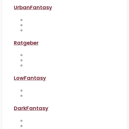
UrbanFantasy
Ratgeber
LowFantasy
DarkFantasy