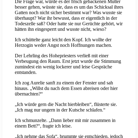
Die Frage war, würde es der frisch gebackenen Mutter
besser gehen, wüsste sie, dass es um das Schicksal ihres
Gatten noch nicht sicher bestimmt war? Was wusste sie
überhaupt? War ihr bewusst, dass er eigentlich in der
Todeszelle saß? Oder hatte sie nur Gerüchte gehört, wir
hätten ihn eingesperrt und wusste nicht, wieso?
Ich schüttelte ganz leicht den Kopf. Ich wollte der
Herzogin weder Angst noch Hoffnungen machen.
Der Lehrling des Hohepriesters verließ mit einer
Verbeugung den Raum. Erst jetzt wurde die Stimmung
zumindest ein wenig lockerer und leise Gespräche
entstanden.
Ich zog Aurelie sanft zu einem der Fenster und sah
hinaus. „Willst du nach dem Essen abreisen oder hier
übernachten?“
„Ich würde gern die Nacht hierbleiben“, flüsterte sie.
„Ich mag nur ungern in der Kutsche schlafen.“
Ich schmunzelte. „Dann lieber mit mir zusammen in
einem Bett?“, fragte ich leise.
„Ich nehme das Sofa“, brummte sie entschieden, jedoch