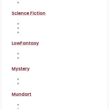
Science Fiction
LowFantasy
Mystery
Mundart