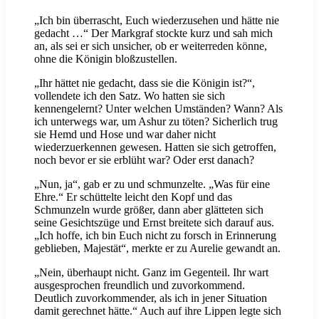
„Ich bin überrascht, Euch wiederzusehen und hätte nie
gedacht …“ Der Markgraf stockte kurz und sah mich
an, als sei er sich unsicher, ob er weiterreden könne,
ohne die Königin bloßzustellen.
„Ihr hättet nie gedacht, dass sie die Königin ist?“,
vollendete ich den Satz. Wo hatten sie sich
kennengelernt? Unter welchen Umständen? Wann? Als
ich unterwegs war, um Ashur zu töten? Sicherlich trug
sie Hemd und Hose und war daher nicht
wiederzuerkennen gewesen. Hatten sie sich getroffen,
noch bevor er sie erblüht war? Oder erst danach?
„Nun, ja“, gab er zu und schmunzelte. „Was für eine
Ehre.“ Er schüttelte leicht den Kopf und das
Schmunzeln wurde größer, dann aber glätteten sich
seine Gesichtszüge und Ernst breitete sich darauf aus.
„Ich hoffe, ich bin Euch nicht zu forsch in Erinnerung
geblieben, Majestät“, merkte er zu Aurelie gewandt an.
„Nein, überhaupt nicht. Ganz im Gegenteil. Ihr wart
ausgesprochen freundlich und zuvorkommend.
Deutlich zuvorkommender, als ich in jener Situation
damit gerechnet hätte.“ Auch auf ihre Lippen legte sich