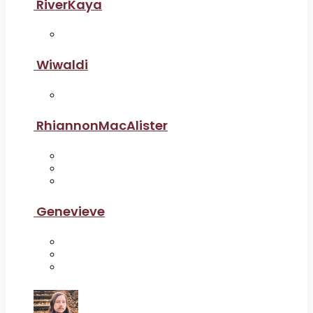
RiverKaya
Wiwaldi
RhiannonMacAlister
Genevieve