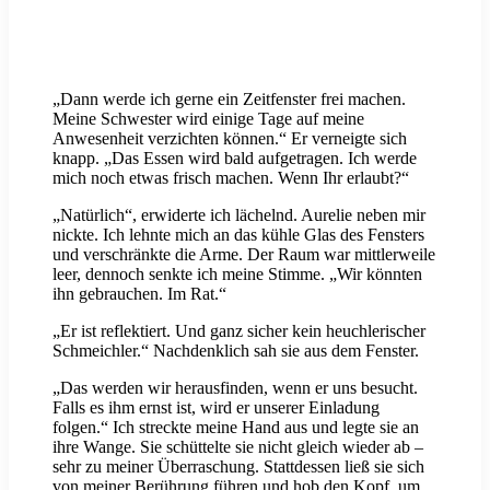
„Dann werde ich gerne ein Zeitfenster frei machen.
Meine Schwester wird einige Tage auf meine
Anwesenheit verzichten können.“ Er verneigte sich
knapp. „Das Essen wird bald aufgetragen. Ich werde
mich noch etwas frisch machen. Wenn Ihr erlaubt?“
„Natürlich“, erwiderte ich lächelnd. Aurelie neben mir
nickte. Ich lehnte mich an das kühle Glas des Fensters
und verschränkte die Arme. Der Raum war mittlerweile
leer, dennoch senkte ich meine Stimme. „Wir könnten
ihn gebrauchen. Im Rat.“
„Er ist reflektiert. Und ganz sicher kein heuchlerischer
Schmeichler.“ Nachdenklich sah sie aus dem Fenster.
„Das werden wir herausfinden, wenn er uns besucht.
Falls es ihm ernst ist, wird er unserer Einladung
folgen.“ Ich streckte meine Hand aus und legte sie an
ihre Wange. Sie schüttelte sie nicht gleich wieder ab –
sehr zu meiner Überraschung. Stattdessen ließ sie sich
von meiner Berührung führen und hob den Kopf, um