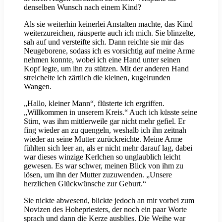
denselben Wunsch nach einem Kind?
Als sie weiterhin keinerlei Anstalten machte, das Kind
weiterzureichen, räusperte auch ich mich. Sie blinzelte,
sah auf und versteifte sich. Dann reichte sie mir das
Neugeborene, sodass ich es vorsichtig auf meine Arme
nehmen konnte, wobei ich eine Hand unter seinen
Kopf legte, um ihn zu stützen. Mit der anderen Hand
streichelte ich zärtlich die kleinen, kugelrunden
Wangen.
„Hallo, kleiner Mann“, flüsterte ich ergriffen.
„Willkommen in unserem Kreis.“ Auch ich küsste seine
Stirn, was ihm mittlerweile gar nicht mehr gefiel. Er
fing wieder an zu quengeln, weshalb ich ihn zeitnah
wieder an seine Mutter zurückreichte. Meine Arme
fühlten sich leer an, als er nicht mehr darauf lag, dabei
war dieses winzige Kerlchen so unglaublich leicht
gewesen. Es war schwer, meinen Blick von ihm zu
lösen, um ihn der Mutter zuzuwenden. „Unsere
herzlichen Glückwünsche zur Geburt.“
Sie nickte abwesend, blickte jedoch an mir vorbei zum
Novizen des Hohepriesters, der noch ein paar Worte
sprach und dann die Kerze ausblies. Die Weihe war