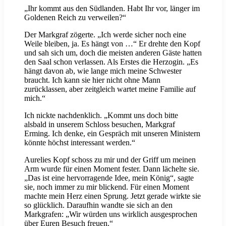
„Ihr kommt aus den Südlanden. Habt Ihr vor, länger im
Goldenen Reich zu verweilen?“
Der Markgraf zögerte. „Ich werde sicher noch eine
Weile bleiben, ja. Es hängt von …“ Er drehte den Kopf
und sah sich um, doch die meisten anderen Gäste hatten
den Saal schon verlassen. Als Erstes die Herzogin. „Es
hängt davon ab, wie lange mich meine Schwester
braucht. Ich kann sie hier nicht ohne Mann
zurücklassen, aber zeitgleich wartet meine Familie auf
mich.“
Ich nickte nachdenklich. „Kommt uns doch bitte
alsbald in unserem Schloss besuchen, Markgraf
Erming. Ich denke, ein Gespräch mit unseren Ministern
könnte höchst interessant werden.“
Aurelies Kopf schoss zu mir und der Griff um meinen
Arm wurde für einen Moment fester. Dann lächelte sie.
„Das ist eine hervorragende Idee, mein König“, sagte
sie, noch immer zu mir blickend. Für einen Moment
machte mein Herz einen Sprung. Jetzt gerade wirkte sie
so glücklich. Daraufhin wandte sie sich an den
Markgrafen: „Wir würden uns wirklich ausgesprochen
über Euren Besuch freuen.“