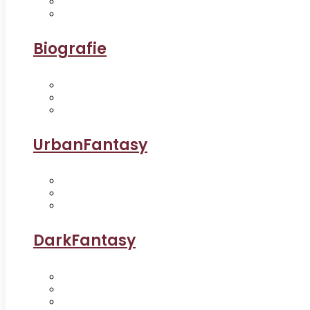
Biografie
UrbanFantasy
DarkFantasy