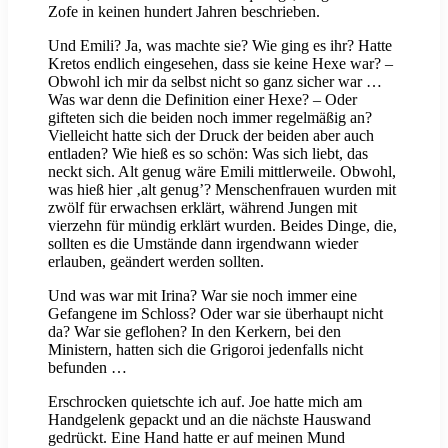
Zofe in keinen hundert Jahren beschrieben.
Und Emili? Ja, was machte sie? Wie ging es ihr? Hatte
Kretos endlich eingesehen, dass sie keine Hexe war? –
Obwohl ich mir da selbst nicht so ganz sicher war …
Was war denn die Definition einer Hexe? – Oder
gifteten sich die beiden noch immer regelmäßig an?
Vielleicht hatte sich der Druck der beiden aber auch
entladen? Wie hieß es so schön: Was sich liebt, das
neckt sich. Alt genug wäre Emili mittlerweile. Obwohl,
was hieß hier ‚alt genug’? Menschenfrauen wurden mit
zwölf für erwachsen erklärt, während Jungen mit
vierzehn für mündig erklärt wurden. Beides Dinge, die,
sollten es die Umstände dann irgendwann wieder
erlauben, geändert werden sollten.
Und was war mit Irina? War sie noch immer eine
Gefangene im Schloss? Oder war sie überhaupt nicht
da? War sie geflohen? In den Kerkern, bei den
Ministern, hatten sich die Grigoroi jedenfalls nicht
befunden …
Erschrocken quietschte ich auf. Joe hatte mich am
Handgelenk gepackt und an die nächste Hauswand
gedrückt. Eine Hand hatte er auf meinen Mund