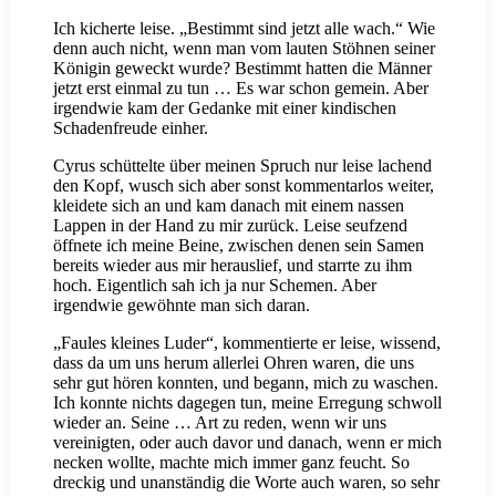
Ich kicherte leise. „Bestimmt sind jetzt alle wach.“ Wie
denn auch nicht, wenn man vom lauten Stöhnen seiner
Königin geweckt wurde? Bestimmt hatten die Männer
jetzt erst einmal zu tun … Es war schon gemein. Aber
irgendwie kam der Gedanke mit einer kindischen
Schadenfreude einher.
Cyrus schüttelte über meinen Spruch nur leise lachend
den Kopf, wusch sich aber sonst kommentarlos weiter,
kleidete sich an und kam danach mit einem nassen
Lappen in der Hand zu mir zurück. Leise seufzend
öffnete ich meine Beine, zwischen denen sein Samen
bereits wieder aus mir herauslief, und starrte zu ihm
hoch. Eigentlich sah ich ja nur Schemen. Aber
irgendwie gewöhnte man sich daran.
„Faules kleines Luder“, kommentierte er leise, wissend,
dass da um uns herum allerlei Ohren waren, die uns
sehr gut hören konnten, und begann, mich zu waschen.
Ich konnte nichts dagegen tun, meine Erregung schwoll
wieder an. Seine … Art zu reden, wenn wir uns
vereinigten, oder auch davor und danach, wenn er mich
necken wollte, machte mich immer ganz feucht. So
dreckig und unanständig die Worte auch waren, so sehr