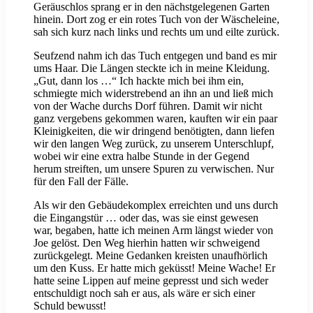
Geräuschlos sprang er in den nächstgelegenen Garten
hinein. Dort zog er ein rotes Tuch von der Wäscheleine,
sah sich kurz nach links und rechts um und eilte zurück.
Seufzend nahm ich das Tuch entgegen und band es mir
ums Haar. Die Längen steckte ich in meine Kleidung.
„Gut, dann los …“ Ich hackte mich bei ihm ein,
schmiegte mich widerstrebend an ihn an und ließ mich
von der Wache durchs Dorf führen. Damit wir nicht
ganz vergebens gekommen waren, kauften wir ein paar
Kleinigkeiten, die wir dringend benötigten, dann liefen
wir den langen Weg zurück, zu unserem Unterschlupf,
wobei wir eine extra halbe Stunde in der Gegend
herum streiften, um unsere Spuren zu verwischen. Nur
für den Fall der Fälle.
Als wir den Gebäudekomplex erreichten und uns durch
die Eingangstür … oder das, was sie einst gewesen
war, begaben, hatte ich meinen Arm längst wieder von
Joe gelöst. Den Weg hierhin hatten wir schweigend
zurückgelegt. Meine Gedanken kreisten unaufhörlich
um den Kuss. Er hatte mich geküsst! Meine Wache! Er
hatte seine Lippen auf meine gepresst und sich weder
entschuldigt noch sah er aus, als wäre er sich einer
Schuld bewusst!