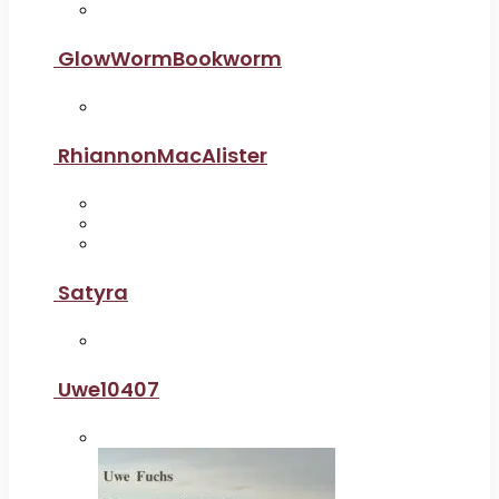
GlowWormBookworm
RhiannonMacAlister
Satyra
Uwe10407