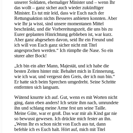
unserer Soldaten, ehemaliger Minister und – wenn Ihr
das wollt – ganz sicher auch wieder zukünftiger
Minister. Es tut mir leid, dass wir Euch nach der
Rettungsaktion nichts Besseres anbieten konnten. Aber
wie Ihr ja wisst, sind unsere momentanen Mittel
beschränkt, und die Vorbereitungszeit, die uns bis zu
Eurer geplanten Hinrichtung geblieben ist, war kurz.
Aber ganz abgesehen davon, seid Ihr ein Freund und
ich will von Euch ganz sicher nicht mit Titel
angesprochen werden.“ Ich rümpfte die Nase. So ein
sturer alter Bock!
„Ich bin ein alter Mann, Majestät, und ich habe die
besten Zeiten hinter mir. Behaltet mich in Erinnerung,
wie ich war, und vergesst den Greis, der ich nun bin.“
Er hatte sich beim Sprechen umgedreht. Seine Schritte
entfernten sich langsam.
Wütend knurrte ich auf. Gut, wenn es mit Worten nicht
ging, dann eben anders! Ich setzte ihm nach, umrundete
ihn und schlang meine Arme fest um seine Taille.
Meine Güte, war er groß. Das war mir als Kind gar nie
so bewusst gewesen. Ich drückte mich fester an ihn.
„Wenn Ihr es schon nicht von Euch aus tut, dann
befehle ich es Euch halt. Hört auf, mich mit Titel