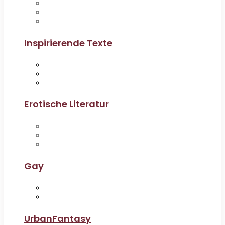
Inspirierende Texte
Erotische Literatur
Gay
UrbanFantasy