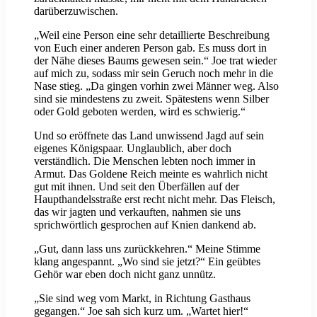
darüberzuwischen.
„Weil eine Person eine sehr detaillierte Beschreibung
von Euch einer anderen Person gab. Es muss dort in
der Nähe dieses Baums gewesen sein.“ Joe trat wieder
auf mich zu, sodass mir sein Geruch noch mehr in die
Nase stieg. „Da gingen vorhin zwei Männer weg. Also
sind sie mindestens zu zweit. Spätestens wenn Silber
oder Gold geboten werden, wird es schwierig.“
Und so eröffnete das Land unwissend Jagd auf sein
eigenes Königspaar. Unglaublich, aber doch
verständlich. Die Menschen lebten noch immer in
Armut. Das Goldene Reich meinte es wahrlich nicht
gut mit ihnen. Und seit den Überfällen auf der
Haupthandelsstraße erst recht nicht mehr. Das Fleisch,
das wir jagten und verkauften, nahmen sie uns
sprichwörtlich gesprochen auf Knien dankend ab.
„Gut, dann lass uns zurückkehren.“ Meine Stimme
klang angespannt. „Wo sind sie jetzt?“ Ein geübtes
Gehör war eben doch nicht ganz unnütz.
„Sie sind weg vom Markt, in Richtung Gasthaus
gegangen.“ Joe sah sich kurz um. „Wartet hier!“