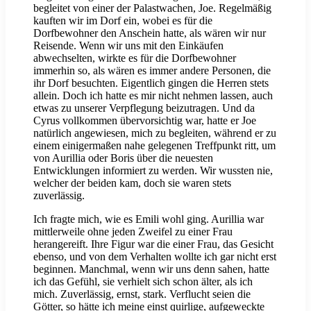
begleitet von einer der Palastwachen, Joe. Regelmäßig
kauften wir im Dorf ein, wobei es für die
Dorfbewohner den Anschein hatte, als wären wir nur
Reisende. Wenn wir uns mit den Einkäufen
abwechselten, wirkte es für die Dorfbewohner
immerhin so, als wären es immer andere Personen, die
ihr Dorf besuchten. Eigentlich gingen die Herren stets
allein. Doch ich hatte es mir nicht nehmen lassen, auch
etwas zu unserer Verpflegung beizutragen. Und da
Cyrus vollkommen übervorsichtig war, hatte er Joe
natürlich angewiesen, mich zu begleiten, während er zu
einem einigermaßen nahe gelegenen Treffpunkt ritt, um
von Aurillia oder Boris über die neuesten
Entwicklungen informiert zu werden. Wir wussten nie,
welcher der beiden kam, doch sie waren stets
zuverlässig.
Ich fragte mich, wie es Emili wohl ging. Aurillia war
mittlerweile ohne jeden Zweifel zu einer Frau
herangereift. Ihre Figur war die einer Frau, das Gesicht
ebenso, und von dem Verhalten wollte ich gar nicht erst
beginnen. Manchmal, wenn wir uns denn sahen, hatte
ich das Gefühl, sie verhielt sich schon älter, als ich
mich. Zuverlässig, ernst, stark. Verflucht seien die
Götter, so hätte ich meine einst quirlige, aufgeweckte