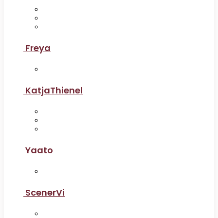
Freya
KatjaThienel
Yaato
ScenerVi