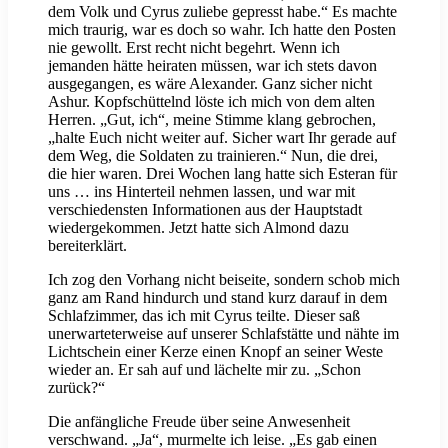
dem Volk und Cyrus zuliebe gepresst habe.“ Es machte
mich traurig, war es doch so wahr. Ich hatte den Posten
nie gewollt. Erst recht nicht begehrt. Wenn ich
jemanden hätte heiraten müssen, war ich stets davon
ausgegangen, es wäre Alexander. Ganz sicher nicht
Ashur. Kopfschüttelnd löste ich mich von dem alten
Herren. „Gut, ich“, meine Stimme klang gebrochen,
„halte Euch nicht weiter auf. Sicher wart Ihr gerade auf
dem Weg, die Soldaten zu trainieren.“ Nun, die drei,
die hier waren. Drei Wochen lang hatte sich Esteran für
uns … ins Hinterteil nehmen lassen, und war mit
verschiedensten Informationen aus der Hauptstadt
wiedergekommen. Jetzt hatte sich Almond dazu
bereiterklärt.
Ich zog den Vorhang nicht beiseite, sondern schob mich
ganz am Rand hindurch und stand kurz darauf in dem
Schlafzimmer, das ich mit Cyrus teilte. Dieser saß
unerwarteterweise auf unserer Schlafstätte und nähte im
Lichtschein einer Kerze einen Knopf an seiner Weste
wieder an. Er sah auf und lächelte mir zu. „Schon
zurück?“
Die anfängliche Freude über seine Anwesenheit
verschwand. „Ja“, murmelte ich leise. „Es gab einen