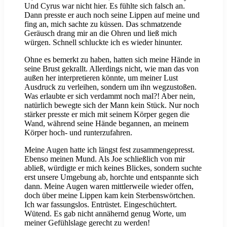
Und Cyrus war nicht hier. Es fühlte sich falsch an.
Dann presste er auch noch seine Lippen auf meine und
fing an, mich sachte zu küssen. Das schmatzende
Geräusch drang mir an die Ohren und ließ mich
würgen. Schnell schluckte ich es wieder hinunter.
Ohne es bemerkt zu haben, hatten sich meine Hände in
seine Brust gekrallt. Allerdings nicht, wie man das von
außen her interpretieren könnte, um meiner Lust
Ausdruck zu verleihen, sondern um ihn wegzustoßen.
Was erlaubte er sich verdammt noch mal?! Aber nein,
natürlich bewegte sich der Mann kein Stück. Nur noch
stärker presste er mich mit seinem Körper gegen die
Wand, während seine Hände begannen, an meinem
Körper hoch- und runterzufahren.
Meine Augen hatte ich längst fest zusammengepresst.
Ebenso meinen Mund. Als Joe schließlich von mir
abließ, würdigte er mich keines Blickes, sondern suchte
erst unsere Umgebung ab, horchte und entspannte sich
dann. Meine Augen waren mittlerweile wieder offen,
doch über meine Lippen kam kein Sterbenswörtchen.
Ich war fassungslos. Entrüstet. Eingeschüchtert.
Wütend. Es gab nicht annähernd genug Worte, um
meiner Gefühlslage gerecht zu werden!