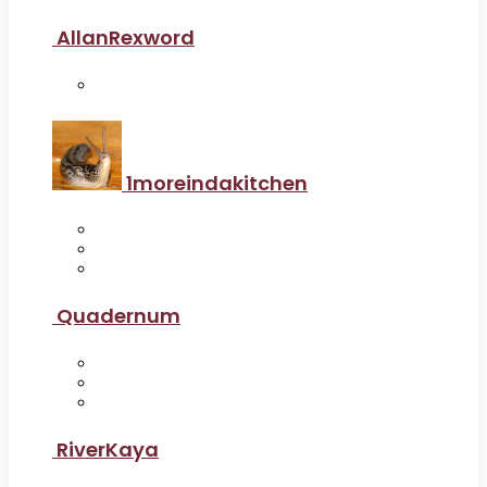
AllanRexword
1moreindakitchen
Quadernum
RiverKaya