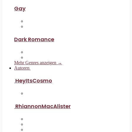
Gay
Dark Romance
Mehr Genres anzeigen →
Autoren
HeyItsCosmo
RhiannonMacAlister