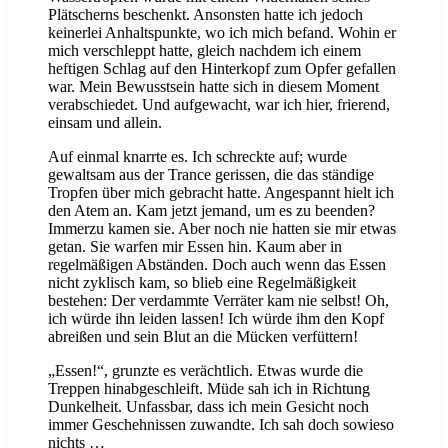
Plätscherns beschenkt. Ansonsten hatte ich jedoch
keinerlei Anhaltspunkte, wo ich mich befand. Wohin er
mich verschleppt hatte, gleich nachdem ich einem
heftigen Schlag auf den Hinterkopf zum Opfer gefallen
war. Mein Bewusstsein hatte sich in diesem Moment
verabschiedet. Und aufgewacht, war ich hier, frierend,
einsam und allein.
Auf einmal knarrte es. Ich schreckte auf; wurde
gewaltsam aus der Trance gerissen, die das ständige
Tropfen über mich gebracht hatte. Angespannt hielt ich
den Atem an. Kam jetzt jemand, um es zu beenden?
Immerzu kamen sie. Aber noch nie hatten sie mir etwas
getan. Sie warfen mir Essen hin. Kaum aber in
regelmäßigen Abständen. Doch auch wenn das Essen
nicht zyklisch kam, so blieb eine Regelmäßigkeit
bestehen: Der verdammte Verräter kam nie selbst! Oh,
ich würde ihn leiden lassen! Ich würde ihm den Kopf
abreißen und sein Blut an die Mücken verfüttern!
„Essen!“, grunzte es verächtlich. Etwas wurde die
Treppen hinabgeschleift. Müde sah ich in Richtung
Dunkelheit. Unfassbar, dass ich mein Gesicht noch
immer Geschehnissen zuwandte. Ich sah doch sowieso
nichts …