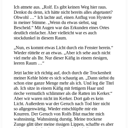
Ich atmete aus. „Rolf. Es gibt keinen Weg hier raus.
Denkst du denn, ich hätte nicht bereits alles abgetastet?
Obwohl …“ Ich lachte auf, einen Anflug von Hysterie
in meiner Stimme. „Wenn du etwas siehst, sag
Bescheid.“ Mit Augen war das Erkunden eines Ortes
deutlich einfacher. Aber vielleicht war es auch
stockdunkel in diesem Raum.
„Nun, es kommt etwas Licht durch ein Fenster herein.“
Wieder rüttelte er an etwas. „Aber ich sehe auch nicht
viel mehr als Ihr. Nur dieser Käfig in einem riesigen,
leeren Raum …“
Jetzt lachte ich richtig auf, doch durch die Trockenheit
meiner Kehle hörte es sich schaurig an. „Dann siehst du
schon eine ganze Menge mehr als ich. Und leg die Titel
ab. Ich sitze in einem Käfig mit fettigem Haar und
rieche vermutlich schlimmer als die Ratten im Kerker.“
Aber wir waren nicht im Kerker. Dort gab es kein
Licht. Außerdem war der Geruch nach Tod hier nicht
so allgegenwärtig. Wieder entschlüpfte mir ein
Knurren. Der Geruch von Rolfs Blut machte mich
wahnsinnig. Wahnsinnig durstig. Meine trockene
Zunge glitt über meine rissigen Lippen, schaffte es aber