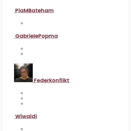
PiaMBateham
GabrielePopma
Federkonflikt
Wiwaldi