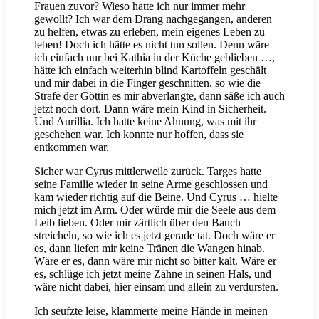
Frauen zuvor? Wieso hatte ich nur immer mehr
gewollt? Ich war dem Drang nachgegangen, anderen
zu helfen, etwas zu erleben, mein eigenes Leben zu
leben! Doch ich hätte es nicht tun sollen. Denn wäre
ich einfach nur bei Kathia in der Küche geblieben …,
hätte ich einfach weiterhin blind Kartoffeln geschält
und mir dabei in die Finger geschnitten, so wie die
Strafe der Göttin es mir abverlangte, dann säße ich auch
jetzt noch dort. Dann wäre mein Kind in Sicherheit.
Und Aurillia. Ich hatte keine Ahnung, was mit ihr
geschehen war. Ich konnte nur hoffen, dass sie
entkommen war.
Sicher war Cyrus mittlerweile zurück. Targes hatte
seine Familie wieder in seine Arme geschlossen und
kam wieder richtig auf die Beine. Und Cyrus … hielte
mich jetzt im Arm. Oder würde mir die Seele aus dem
Leib lieben. Oder mir zärtlich über den Bauch
streicheln, so wie ich es jetzt gerade tat. Doch wäre er
es, dann liefen mir keine Tränen die Wangen hinab.
Wäre er es, dann wäre mir nicht so bitter kalt. Wäre er
es, schlüge ich jetzt meine Zähne in seinen Hals, und
wäre nicht dabei, hier einsam und allein zu verdursten.
Ich seufzte leise, klammerte meine Hände in meinen