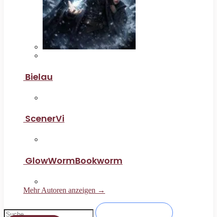
Bielau
ScenerVi
GlowWormBookworm
Mehr Autoren anzeigen →