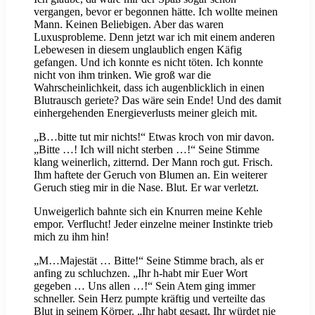
vergangen, bevor er begonnen hätte. Ich wollte meinen
Mann. Keinen Beliebigen. Aber das waren
Luxusprobleme. Denn jetzt war ich mit einem anderen
Lebewesen in diesem unglaublich engen Käfig
gefangen. Und ich konnte es nicht töten. Ich konnte
nicht von ihm trinken. Wie groß war die
Wahrscheinlichkeit, dass ich augenblicklich in einen
Blutrausch geriete? Das wäre sein Ende! Und des damit
einhergehenden Energieverlusts meiner gleich mit.
„B…bitte tut mir nichts!“ Etwas kroch von mir davon.
„Bitte …! Ich will nicht sterben …!“ Seine Stimme
klang weinerlich, zitternd. Der Mann roch gut. Frisch.
Ihm haftete der Geruch von Blumen an. Ein weiterer
Geruch stieg mir in die Nase. Blut. Er war verletzt.
Unweigerlich bahnte sich ein Knurren meine Kehle
empor. Verflucht! Jeder einzelne meiner Instinkte trieb
mich zu ihm hin!
„M…Majestät … Bitte!“ Seine Stimme brach, als er
anfing zu schluchzen. „Ihr h-habt mir Euer Wort
gegeben … Uns allen …!“ Sein Atem ging immer
schneller. Sein Herz pumpte kräftig und verteilte das
Blut in seinem Körper. „Ihr habt gesagt, Ihr würdet nie