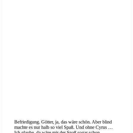
Befriedigung. Götter, ja, das wäre schön. Aber blind
machte es nur halb so viel Spaß. Und ohne Cyrus …
Ich glaube, da wäre mir der Spaß sogar schon