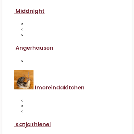
Middnight
Angerhausen
1moreindakitchen
KatjaThienel