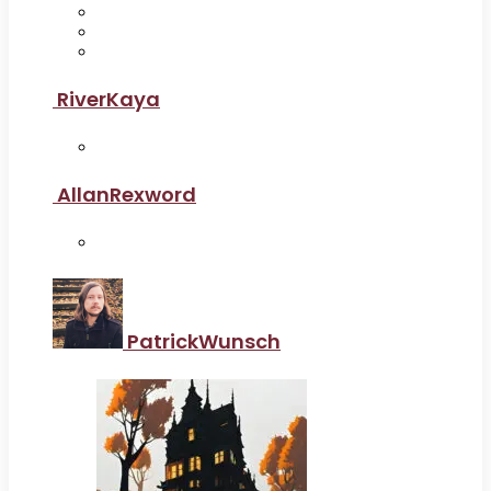
RiverKaya
AllanRexword
PatrickWunsch