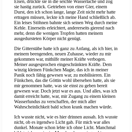
Eisen, drückte sie in die seichte Wasserlache und zog
sie hastig zurück. Getrieben von einer Gier, einem
Durst, den ich schon lange, lange Zeit nicht mehr hatte
ertragen müssen, leckte ich meine Hand schließlich ab.
Ein leises Stöhnen bahnte sich seinen Weg durch meine
Kehle. Einerseits erleichtert, andererseits gierend nach
mehr, denn die wenigen Tropfen hatten meinem
ausgedursteten Körper nicht genügt.
Die Gitterstäbe hatte ich ganz zu Anfang, als ich hier, in
meinem beengenden, neuen Zuhause, wieder zu mir
gekommen war, mithilfe meiner Kräfte verbogen.
Meiner ausgesprochen eingeschränkten Kräfte. Dem
winzig kleinen Fünkchen Magie, das ich in meiner
Panik noch fähig gewesen war, zu mobilisieren. Ein
Fünkchen, das die Göttin wohl übersehen hatte, als sie
mir genommen hatte, was sie einst zu geben bereit
gewesen war. Doch jetzt war es aus. Und alles, was ich
damit erreicht hatte, war, mir Zugang zu einem kleinen
Wasserfundus zu verschaffen, der mich aller
Wahrscheinlichkeit bald schon krank machen würde.
Ich wusste nicht, wie es hier drinnen aussah. Ich wusste
nicht, ob es irgendwo Licht gab. Für mich war alles
dunkel. Monate schon lebte ich ohne Licht. Manchmal