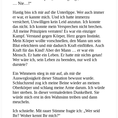
… Nie…!“
Hastig biss ich mir auf die Unterlippe. Wer auch immer
er war, er kannte mich. Und ich hatte immerzu
versichert, Unwilligen kein Leid anzutun. Ich konnte
das nicht. Ich konnte mein Versprechen nicht brechen.
All meine Prinzipien verraten! Es war ein einziger
Kampf. Verstand gegen Körper, Herz gegen Instinkt.
Mein Körper wollte vorschnellen, den Mann um sein
Blut erleichtern und mir dadurch Kraft einflößen. Auch
Kraft für das Kind! Aber der Mann … er war ein
Mensch. Er hatte ein Leben. Er hatte mir nichts getan!
Wer wäre ich, sein Leben zu beenden, nur weil ich
durstete?
Ein Wimmern stieg in mir auf, als mir die
Ausweglosigkeit dieser Situation bewusst wurde.
Schluchzend zog ich meine Beine wieder an meinen
Oberkörper und schlang meine Arme darum. Ich würde
hier sterben. In dieser vermaledeiten Dunkelheit. Sie
würde mich erst in den Wahnsinn treiben und dann
meucheln.
Ich schniefte. Mit rauer Stimme fragte ich: „Wer seid
Ihr? Woher kennt Ihr mich?“