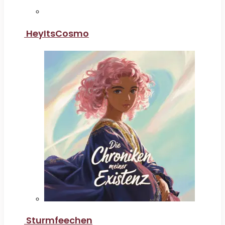
HeyItsCosmo
Sturmfeechen