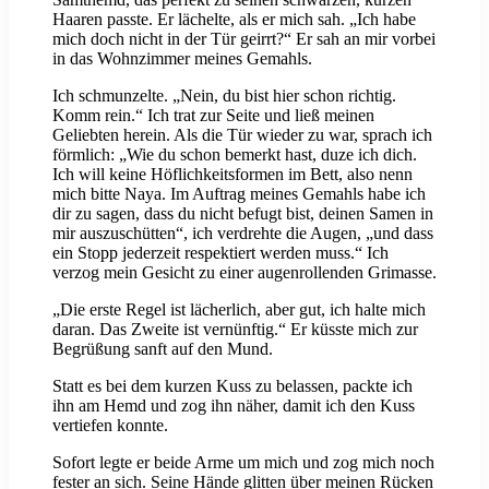
Haaren passte. Er lächelte, als er mich sah. „Ich habe
mich doch nicht in der Tür geirrt?“ Er sah an mir vorbei
in das Wohnzimmer meines Gemahls.
Ich schmunzelte. „Nein, du bist hier schon richtig.
Komm rein.“ Ich trat zur Seite und ließ meinen
Geliebten herein. Als die Tür wieder zu war, sprach ich
förmlich: „Wie du schon bemerkt hast, duze ich dich.
Ich will keine Höflichkeitsformen im Bett, also nenn
mich bitte Naya. Im Auftrag meines Gemahls habe ich
dir zu sagen, dass du nicht befugt bist, deinen Samen in
mir auszuschütten“, ich verdrehte die Augen, „und dass
ein Stopp jederzeit respektiert werden muss.“ Ich
verzog mein Gesicht zu einer augenrollenden Grimasse.
„Die erste Regel ist lächerlich, aber gut, ich halte mich
daran. Das Zweite ist vernünftig.“ Er küsste mich zur
Begrüßung sanft auf den Mund.
Statt es bei dem kurzen Kuss zu belassen, packte ich
ihn am Hemd und zog ihn näher, damit ich den Kuss
vertiefen konnte.
Sofort legte er beide Arme um mich und zog mich noch
fester an sich. Seine Hände glitten über meinen Rücken