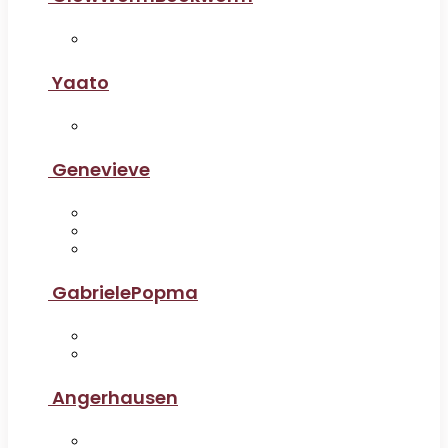
Yaato
Genevieve
GabrielePopma
Angerhausen