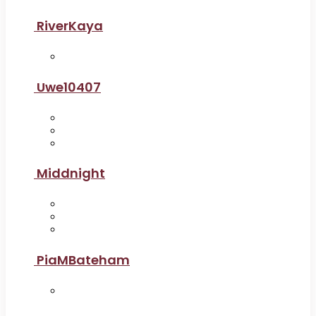
RiverKaya
Uwe10407
Middnight
PiaMBateham