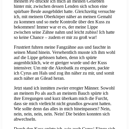
meinem Po drückte ich mich an meinen Geliebten
hinter mir, zwischen dessen Lenden sich schon eine
spürbare Beule ausgebildet hatte. Gleichzeitig versuchte
ich, mit meinem Oberkörper näher an meinen Gemahl
zu kommen und so mehr Kontrolle über den Kuss zu
bekommen! Immer war er es, der meine Lippe
zwischen seine Zähne nahm und leicht zubiss! Ich hatte
so keine Chance – zudem er mir zu groß war!
Frustriert fuhren meine Fangzähne aus und fauchte in
seinen Mund hinein. Versehentlich musste ich ihm wohl
auf die Lippe gebissen haben, denn ich spürte
augenblicklich, wie er gieriger wurde und der Kuss
intensiver. Um mir die Akrobatik zu ersparen, packte
ich Cyrus am Hals und zog ihn näher zu mir, und somit
auch näher an Gilead heran.
Jetzt stand ich inmitten zweier erregter Männer. Sowohl
an meinem Po als auch an meinem Bauch spürte ich
ihre Erregungen und kurz überkam mich die Furcht,
dass sie mich vielleicht nicht grundlos gewarnt hatten.
Wie sollte denn das alles in mich hineinpassen? Nein,
nein, nein, nein, nein. Nein! Die beiden konnten sich
abwechseln.
Durch den Kuss spürte ich, wie auch Cyrus‘ Fänge sich