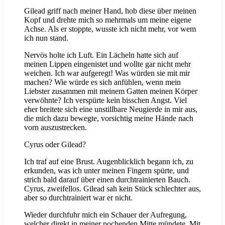
Gilead griff nach meiner Hand, hob diese über meinen
Kopf und drehte mich so mehrmals um meine eigene
Achse. Als er stoppte, wusste ich nicht mehr, vor wem
ich nun stand.
Nervös holte ich Luft. Ein Lächeln hatte sich auf
meinen Lippen eingenistet und wollte gar nicht mehr
weichen. Ich war aufgeregt! Was würden sie mit mir
machen? Wie würde es sich anfühlen, wenn mein
Liebster zusammen mit meinem Gatten meinen Körper
verwöhnte? Ich verspürte kein bisschen Angst. Viel
eher breitete sich eine unstillbare Neugierde in mir aus,
die mich dazu bewegte, vorsichtig meine Hände nach
vorn auszustrecken.
Cyrus oder Gilead?
Ich traf auf eine Brust. Augenblicklich begann ich, zu
erkunden, was ich unter meinen Fingern spürte, und
strich bald darauf über einen durchtrainierten Bauch.
Cyrus, zweifellos. Gilead sah kein Stück schlechter aus,
aber so durchtrainiert war er nicht.
Wieder durchfuhr mich ein Schauer der Aufregung,
welcher direkt in meiner pochenden Mitte mündete. Mit