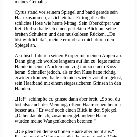
meines Gemahls.
Cyrus stand vor seinem Spiegel und band gerade sein
Haar zusammen, als ich eintrat. Er trug dieselbe
schlichte Hose wie heute Mittag. Sein Oberkörper war
frei. Und so hatte ich einen perfekten Blick auf seine
breiten Schultern und den muskulösen Rücken. „Du
bist wirklich da“, meinte er und sah mich durch den
Spiegel an.
Akribisch fuhr ich seinen Körper mit meinen Augen ab.
Dann ging ich wortlos langsam auf ihn zu, legte meine
Hände in seinen Nacken und zog ihn zu einem Kuss
heran. Schneller jedoch, als er den Kuss hätte richtig
erwidern können, hatte ich mich wieder von ihm gelöst,
sein Haarband mit einem siegessicheren Grinsen in den
Händen.
„He!“, schimpfte er, grinste dann aber breit. „So so, du
bist also auch der Meinung, offene Haare sehen bei mir
besser aus.“ Er warf noch einen Blick in den Spiegel.
„Dabei dachte ich, zusammen gebundene Haare
würden meine Wangenknochen betonen.“
„Die gleichen deine schönen Haare aber nicht aus.“
Fast waren die Worte geseufzt. Ja, es war wahr. Mein