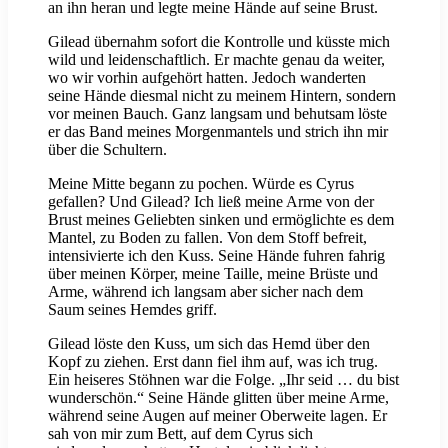
an ihn heran und legte meine Hände auf seine Brust.
Gilead übernahm sofort die Kontrolle und küsste mich
wild und leidenschaftlich. Er machte genau da weiter,
wo wir vorhin aufgehört hatten. Jedoch wanderten
seine Hände diesmal nicht zu meinem Hintern, sondern
vor meinen Bauch. Ganz langsam und behutsam löste
er das Band meines Morgenmantels und strich ihn mir
über die Schultern.
Meine Mitte begann zu pochen. Würde es Cyrus
gefallen? Und Gilead? Ich ließ meine Arme von der
Brust meines Geliebten sinken und ermöglichte es dem
Mantel, zu Boden zu fallen. Von dem Stoff befreit,
intensivierte ich den Kuss. Seine Hände fuhren fahrig
über meinen Körper, meine Taille, meine Brüste und
Arme, während ich langsam aber sicher nach dem
Saum seines Hemdes griff.
Gilead löste den Kuss, um sich das Hemd über den
Kopf zu ziehen. Erst dann fiel ihm auf, was ich trug.
Ein heiseres Stöhnen war die Folge. „Ihr seid … du bist
wunderschön.“ Seine Hände glitten über meine Arme,
während seine Augen auf meiner Oberweite lagen. Er
sah von mir zum Bett, auf dem Cyrus sich