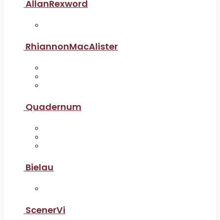
AllanRexword
RhiannonMacAlister
Quadernum
Bielau
ScenerVi