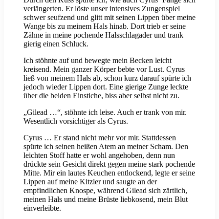
verlängerten. Er löste unser intensives Zungenspiel
schwer seufzend und glitt mit seinen Lippen über meine
Wange bis zu meinem Hals hinab. Dort trieb er seine
Zähne in meine pochende Halsschlagader und trank
gierig einen Schluck.
Ich stöhnte auf und bewegte mein Becken leicht
kreisend. Mein ganzer Körper bebte vor Lust. Cyrus
ließ von meinem Hals ab, schon kurz darauf spürte ich
jedoch wieder Lippen dort. Eine gierige Zunge leckte
über die beiden Einstiche, biss aber selbst nicht zu.
„Gilead …“, stöhnte ich leise. Auch er trank von mir.
Wesentlich vorsichtiger als Cyrus.
Cyrus … Er stand nicht mehr vor mir. Stattdessen
spürte ich seinen heißen Atem an meiner Scham. Den
leichten Stoff hatte er wohl angehoben, denn nun
drückte sein Gesicht direkt gegen meine stark pochende
Mitte. Mir ein lautes Keuchen entlockend, legte er seine
Lippen auf meine Kitzler und saugte an der
empfindlichen Knospe, während Gilead sich zärtlich,
meinen Hals und meine Brüste liebkosend, mein Blut
einverleibte.