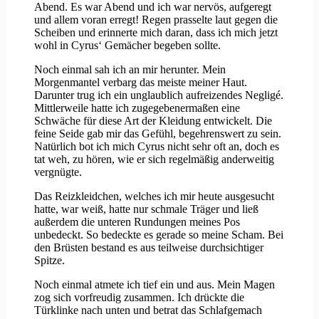
Abend. Es war Abend und ich war nervös, aufgeregt
und allem voran erregt! Regen prasselte laut gegen die
Scheiben und erinnerte mich daran, dass ich mich jetzt
wohl in Cyrus‘ Gemächer begeben sollte.
Noch einmal sah ich an mir herunter. Mein
Morgenmantel verbarg das meiste meiner Haut.
Darunter trug ich ein unglaublich aufreizendes Negligé.
Mittlerweile hatte ich zugegebenermaßen eine
Schwäche für diese Art der Kleidung entwickelt. Die
feine Seide gab mir das Gefühl, begehrenswert zu sein.
Natürlich bot ich mich Cyrus nicht sehr oft an, doch es
tat weh, zu hören, wie er sich regelmäßig anderweitig
vergnügte.
Das Reizkleidchen, welches ich mir heute ausgesucht
hatte, war weiß, hatte nur schmale Träger und ließ
außerdem die unteren Rundungen meines Pos
unbedeckt. So bedeckte es gerade so meine Scham. Bei
den Brüsten bestand es aus teilweise durchsichtiger
Spitze.
Noch einmal atmete ich tief ein und aus. Mein Magen
zog sich vorfreudig zusammen. Ich drückte die
Türklinke nach unten und betrat das Schlafgemach