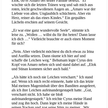
Elok, ob er Amaro bei seiner Familie besetzt.“ Er
wischte sich die letzten Tränen weg und sah mich aus
roten, leicht geschwollenen Augen an. „Amaro war der
Liebste von allen. Unglaublich schüchtern. Aber ein
Herz, reiner als das eines Kindes.“ Ein gequältes
Lächeln erschien auf seinem Gesicht.
„Er war eine ganz wundervolle Seele“, stimmte ich
leise zu. „Wollen … willst du für ihn beten? Dann lasse
ich dich …“ Vielleicht brauchte er auch einen Moment
für sich?
„Nein. Aber vielleicht möchtest du dich etwas zu Irina
und Aurillia setzen. Dann räume ich hier auf und
schaffe die Leichen weg.“ Behutsam legte Cyrus den
Kopf von Amaro neben sich und stand dabei auf. „Elok
und Stinan kommen sicher auch bald.“
„Als hätte ich noch nie Leichen verscharrt.“ Ich stand
auf. Wenn ich mich recht erinnerte, hatte ich das letzte
Mal meinen Mageninhalt über den Banditen ausgeleert,
als ich ihre Leichen aufeinandergestapelt hatte. „Gut,
verscharrt nicht. Ich habe sie bloß
aufeinandergestapelt.“ Ich reichte Cyrus meine Hand
und zog ihn hoch. Dann legte ich meine Hände in
seinen Nacken und zog seine Stirn zu meiner. „Wir