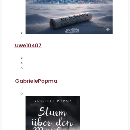
Uwe10407
GabrielePopma