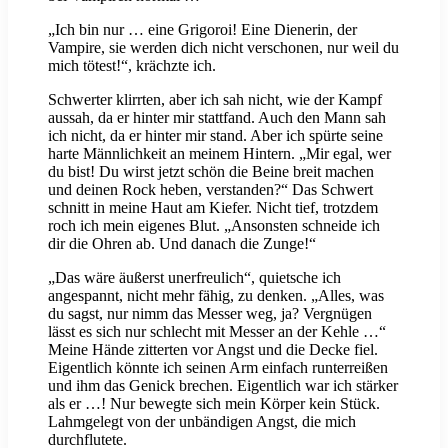
„Ich bin nur … eine Grigoroi! Eine Dienerin, der
Vampire, sie werden dich nicht verschonen, nur weil du
mich tötest!“, krächzte ich.
Schwerter klirrten, aber ich sah nicht, wie der Kampf
aussah, da er hinter mir stattfand. Auch den Mann sah
ich nicht, da er hinter mir stand. Aber ich spürte seine
harte Männlichkeit an meinem Hintern. „Mir egal, wer
du bist! Du wirst jetzt schön die Beine breit machen
und deinen Rock heben, verstanden?“ Das Schwert
schnitt in meine Haut am Kiefer. Nicht tief, trotzdem
roch ich mein eigenes Blut. „Ansonsten schneide ich
dir die Ohren ab. Und danach die Zunge!“
„Das wäre äußerst unerfreulich“, quietsche ich
angespannt, nicht mehr fähig, zu denken. „Alles, was
du sagst, nur nimm das Messer weg, ja? Vergnügen
lässt es sich nur schlecht mit Messer an der Kehle …“
Meine Hände zitterten vor Angst und die Decke fiel.
Eigentlich könnte ich seinen Arm einfach runterreißen
und ihm das Genick brechen. Eigentlich war ich stärker
als er …! Nur bewegte sich mein Körper kein Stück.
Lahmgelegt von der unbändigen Angst, die mich
durchflutete.