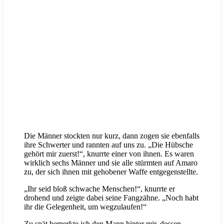
Die Männer stockten nur kurz, dann zogen sie ebenfalls
ihre Schwerter und rannten auf uns zu. „Die Hübsche
gehört mir zuerst!“, knurrte einer von ihnen. Es waren
wirklich sechs Männer und sie alle stürmten auf Amaro
zu, der sich ihnen mit gehobener Waffe entgegenstellte.
„Ihr seid bloß schwache Menschen!“, knurrte er
drohend und zeigte dabei seine Fangzähne. „Noch habt
ihr die Gelegenheit, um wegzulaufen!“
Zu spät bemerkte ich den Mann hinter mir, dessen