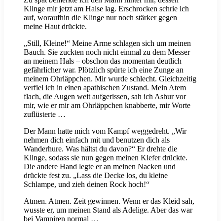
Klinge mir jetzt am Halse lag. Erschrocken schrie ich
auf, woraufhin die Klinge nur noch stärker gegen
meine Haut drückte.
„Still, Kleine!“ Meine Arme schlagen sich um meinen
Bauch. Sie zuckten noch nicht einmal zu dem Messer
an meinem Hals – obschon das momentan deutlich
gefährlicher war. Plötzlich spürte ich eine Zunge an
meinem Ohrläppchen. Mir wurde schlecht. Gleichzeitig
verfiel ich in einen apathischen Zustand. Mein Atem
flach, die Augen weit aufgerissen, sah ich Ashur vor
mir, wie er mir am Ohrläppchen knabberte, mir Worte
zuflüsterte …
Der Mann hatte mich vom Kampf weggedreht. „Wir
nehmen dich einfach mit und benutzen dich als
Wanderhure. Was hältst du davon?“ Er drehte die
Klinge, sodass sie nun gegen meinen Kiefer drückte.
Die andere Hand legte er an meinen Nacken und
drückte fest zu. „Lass die Decke los, du kleine
Schlampe, und zieh deinen Rock hoch!“
Atmen. Atmen. Zeit gewinnen. Wenn er das Kleid sah,
wusste er, um meinen Stand als Adelige. Aber das war
bei Vampiren normal …