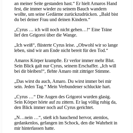
an meiner Seite gestanden hast.“ Er hielt Amaros Hand
fest, die immer wieder zu seinem Bauch wandern
wollte, um seine Gedärme zurückzudrücken. „Bald bist
du bei deiner Frau und deinen Kindern.“
„Cyrus … ich will noch nicht gehen…!“ Eine Träne
lief den Grigoroi über die Wange.
„Ich weiß“, flüsterte Cyrus leise. „Obwohl wir so lange
leben, sind wir am Ende nicht bereit für den Tod.“
Amaros Körper krampfte. Er verlor immer mehr Blut.
Sein Blick galt nur Cyrus, seinem Erschaffer. „Ich will
bei dir bleiben!“, flehte Amaro mit zittriger Stimme.
„Das wirst du auch, Amaro. Du wirst immer bei mir
sein. Jeden Tag.“ Mein Verbundener schluckte hart.
„Cyrus …“ Die Augen des Grigoroi wurden glasig.
Sein Körper hörte auf zu zittern. Er lag völlig ruhig da,
den Blick immer noch auf Cyrus gerichtet.
„N…nein …“, stieß ich hauchend hervor, atemlos,
gedankenlos, gefangen im Schock, den die Wahrheit in
mir hinterlassen hatte.