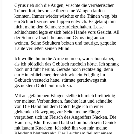
Cyrus rieb sich die Augen, wischte die verräterischen
Tränen fort, bevor sie über seine Wangen laufen
konnten. Immer wieder wischte er die Tränen weg, bis
ein Schluchzer seinen Lippen entwich. Es gelang ihm
nicht mehr, den Schmerz zurückzuhalten. Leise
schluchzend legte er sich beide Hände vors Gesicht. All
der Schmerz brach heraus und Cyrus fing an zu
weinen. Seine Schultern bebten und traurige, gequälte
Laute verließen seinen Mund.
Ich wollte ihn in die Arme nehmen, war schon dabei,
als ich plötzlich das Gebüsch rascheln hörte. Ich sprang
hoch und fuhr herum. Gerade noch rechtzeitig, denn
ein Hinterbliebener, der sich wie ein Feigling im
Gebüsch versteckt hatte, stürmte geradewegs mit
gezücktem Dolch auf mich zu.
Mit ausgefahrenen Fängen stellte ich mich breitbeinig
vor meinen Verbundenen, fauchte laut und schnellte
vor. Die Hand mit dem Dolch fegte ich in einer
gleitenden Bewegung zur Seite; meine Fänge
vergruben sich im Fleisch des Angreifers Nacken. Die
Haut riss, Blut floss und bald schon brach sein Genick
mit lautem Knacken. Ich stieß ihn von mir, meine
Kleidung blutgetränkt. Der Leichnam fiel mit einem