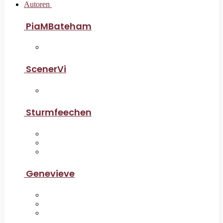
Autoren
PiaMBateham
ScenerVi
Sturmfeechen
Genevieve