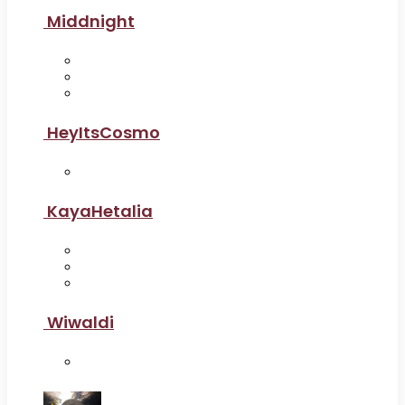
Middnight
HeyItsCosmo
KayaHetalia
Wiwaldi