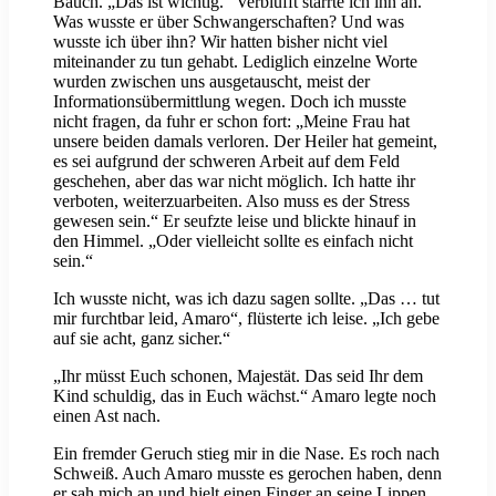
Bauch. „Das ist wichtig.“ Verblüfft starrte ich ihn an.
Was wusste er über Schwangerschaften? Und was
wusste ich über ihn? Wir hatten bisher nicht viel
miteinander zu tun gehabt. Lediglich einzelne Worte
wurden zwischen uns ausgetauscht, meist der
Informationsübermittlung wegen. Doch ich musste
nicht fragen, da fuhr er schon fort: „Meine Frau hat
unsere beiden damals verloren. Der Heiler hat gemeint,
es sei aufgrund der schweren Arbeit auf dem Feld
geschehen, aber das war nicht möglich. Ich hatte ihr
verboten, weiterzuarbeiten. Also muss es der Stress
gewesen sein.“ Er seufzte leise und blickte hinauf in
den Himmel. „Oder vielleicht sollte es einfach nicht
sein.“
Ich wusste nicht, was ich dazu sagen sollte. „Das … tut
mir furchtbar leid, Amaro“, flüsterte ich leise. „Ich gebe
auf sie acht, ganz sicher.“
„Ihr müsst Euch schonen, Majestät. Das seid Ihr dem
Kind schuldig, das in Euch wächst.“ Amaro legte noch
einen Ast nach.
Ein fremder Geruch stieg mir in die Nase. Es roch nach
Schweiß. Auch Amaro musste es gerochen haben, denn
er sah mich an und hielt einen Finger an seine Lippen.