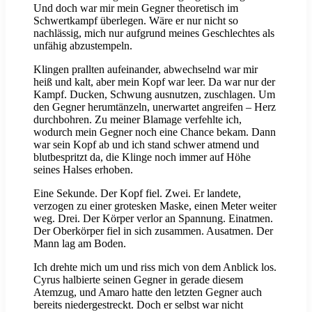
Und doch war mir mein Gegner theoretisch im
Schwertkampf überlegen. Wäre er nur nicht so
nachlässig, mich nur aufgrund meines Geschlechtes als
unfähig abzustempeln.
Klingen prallten aufeinander, abwechselnd war mir
heiß und kalt, aber mein Kopf war leer. Da war nur der
Kampf. Ducken, Schwung ausnutzen, zuschlagen. Um
den Gegner herumtänzeln, unerwartet angreifen – Herz
durchbohren. Zu meiner Blamage verfehlte ich,
wodurch mein Gegner noch eine Chance bekam. Dann
war sein Kopf ab und ich stand schwer atmend und
blutbespritzt da, die Klinge noch immer auf Höhe
seines Halses erhoben.
Eine Sekunde. Der Kopf fiel. Zwei. Er landete,
verzogen zu einer grotesken Maske, einen Meter weiter
weg. Drei. Der Körper verlor an Spannung. Einatmen.
Der Oberkörper fiel in sich zusammen. Ausatmen. Der
Mann lag am Boden.
Ich drehte mich um und riss mich von dem Anblick los.
Cyrus halbierte seinen Gegner in gerade diesem
Atemzug, und Amaro hatte den letzten Gegner auch
bereits niedergestreckt. Doch er selbst war nicht