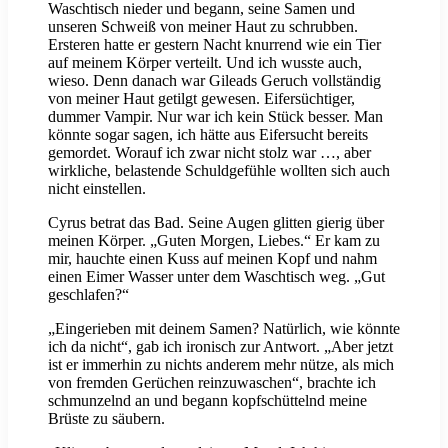
Waschtisch nieder und begann, seine Samen und
unseren Schweiß von meiner Haut zu schrubben.
Ersteren hatte er gestern Nacht knurrend wie ein Tier
auf meinem Körper verteilt. Und ich wusste auch,
wieso. Denn danach war Gileads Geruch vollständig
von meiner Haut getilgt gewesen. Eifersüchtiger,
dummer Vampir. Nur war ich kein Stück besser. Man
könnte sogar sagen, ich hätte aus Eifersucht bereits
gemordet. Worauf ich zwar nicht stolz war …, aber
wirkliche, belastende Schuldgefühle wollten sich auch
nicht einstellen.
Cyrus betrat das Bad. Seine Augen glitten gierig über
meinen Körper. „Guten Morgen, Liebes.“ Er kam zu
mir, hauchte einen Kuss auf meinen Kopf und nahm
einen Eimer Wasser unter dem Waschtisch weg. „Gut
geschlafen?“
„Eingerieben mit deinem Samen? Natürlich, wie könnte
ich da nicht“, gab ich ironisch zur Antwort. „Aber jetzt
ist er immerhin zu nichts anderem mehr nütze, als mich
von fremden Gerüchen reinzuwaschen“, brachte ich
schmunzelnd an und begann kopfschüttelnd meine
Brüste zu säubern.