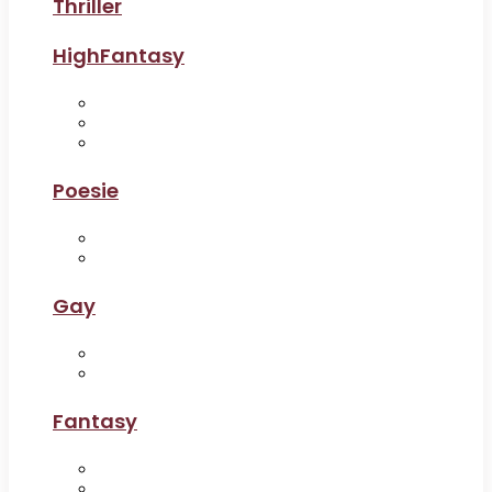
Thriller
HighFantasy
Poesie
Gay
Fantasy