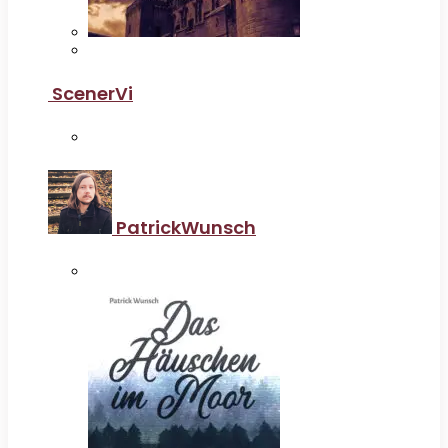
ScenerVi
PatrickWunsch