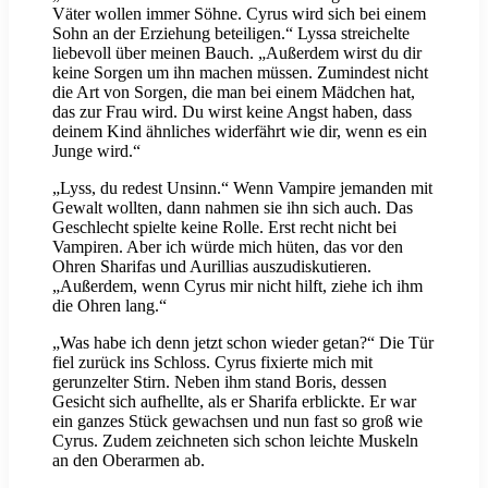
Väter wollen immer Söhne. Cyrus wird sich bei einem
Sohn an der Erziehung beteiligen.“ Lyssa streichelte
liebevoll über meinen Bauch. „Außerdem wirst du dir
keine Sorgen um ihn machen müssen. Zumindest nicht
die Art von Sorgen, die man bei einem Mädchen hat,
das zur Frau wird. Du wirst keine Angst haben, dass
deinem Kind ähnliches widerfährt wie dir, wenn es ein
Junge wird.“
„Lyss, du redest Unsinn.“ Wenn Vampire jemanden mit
Gewalt wollten, dann nahmen sie ihn sich auch. Das
Geschlecht spielte keine Rolle. Erst recht nicht bei
Vampiren. Aber ich würde mich hüten, das vor den
Ohren Sharifas und Aurillias auszudiskutieren.
„Außerdem, wenn Cyrus mir nicht hilft, ziehe ich ihm
die Ohren lang.“
„Was habe ich denn jetzt schon wieder getan?“ Die Tür
fiel zurück ins Schloss. Cyrus fixierte mich mit
gerunzelter Stirn. Neben ihm stand Boris, dessen
Gesicht sich aufhellte, als er Sharifa erblickte. Er war
ein ganzes Stück gewachsen und nun fast so groß wie
Cyrus. Zudem zeichneten sich schon leichte Muskeln
an den Oberarmen ab.