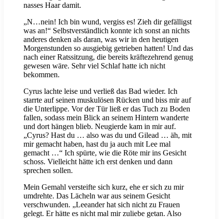
nasses Haar damit.
„N…nein! Ich bin wund, vergiss es! Zieh dir gefälligst
was an!“ Selbstverständlich konnte ich sonst an nichts
anderes denken als daran, was wir in den heutigen
Morgenstunden so ausgiebig getrieben hatten! Und das
nach einer Ratssitzung, die bereits kräftezehrend genug
gewesen wäre. Sehr viel Schlaf hatte ich nicht
bekommen.
Cyrus lachte leise und verließ das Bad wieder. Ich
starrte auf seinen muskulösen Rücken und biss mir auf
die Unterlippe. Vor der Tür ließ er das Tuch zu Boden
fallen, sodass mein Blick an seinem Hintern wanderte
und dort hängen blieb. Neugierde kam in mir auf.
„Cyrus? Hast du … also was du und Gilead … äh, mit
mir gemacht haben, hast du ja auch mit Lee mal
gemacht …“ Ich spürte, wie die Röte mir ins Gesicht
schoss. Vielleicht hätte ich erst denken und dann
sprechen sollen.
Mein Gemahl versteifte sich kurz, ehe er sich zu mir
umdrehte. Das Lächeln war aus seinem Gesicht
verschwunden. „Leeander hat sich nicht zu Frauen
gelegt. Er hätte es nicht mal mir zuliebe getan. Also