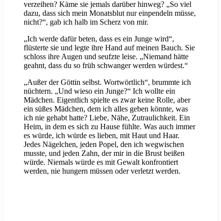
verzeihen? Käme sie jemals darüber hinweg? „So viel
dazu, dass sich mein Monatsblut nur einpendeln müsse,
nicht?“, gab ich halb im Scherz von mir.
„Ich werde dafür beten, dass es ein Junge wird“,
flüsterte sie und legte ihre Hand auf meinen Bauch. Sie
schloss ihre Augen und seufzte leise. „Niemand hätte
geahnt, dass du so früh schwanger werden würdest.“
„Außer der Göttin selbst. Wortwörtlich“, brummte ich
nüchtern. „Und wieso ein Junge?“ Ich wollte ein
Mädchen. Eigentlich spielte es zwar keine Rolle, aber
ein süßes Mädchen, dem ich alles geben könnte, was
ich nie gehabt hatte? Liebe, Nähe, Zutraulichkeit. Ein
Heim, in dem es sich zu Hause fühlte. Was auch immer
es würde, ich würde es lieben, mit Haut und Haar.
Jedes Nägelchen, jeden Popel, den ich wegwischen
musste, und jeden Zahn, der mir in die Brust beißen
würde. Niemals würde es mit Gewalt konfrontiert
werden, nie hungern müssen oder verletzt werden.