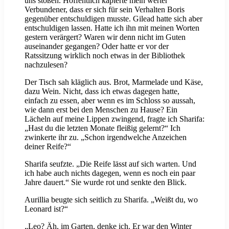
uns stoßen. Hoffentlich kapierte mein werter
Verbundener, dass er sich für sein Verhalten Boris
gegenüber entschuldigen musste. Gilead hatte sich aber
entschuldigen lassen. Hatte ich ihn mit meinen Worten
gestern verärgert? Waren wir denn nicht im Guten
auseinander gegangen? Oder hatte er vor der
Ratssitzung wirklich noch etwas in der Bibliothek
nachzulesen?
Der Tisch sah kläglich aus. Brot, Marmelade und Käse,
dazu Wein. Nicht, dass ich etwas dagegen hatte,
einfach zu essen, aber wenn es im Schloss so aussah,
wie dann erst bei den Menschen zu Hause? Ein
Lächeln auf meine Lippen zwingend, fragte ich Sharifa:
„Hast du die letzten Monate fleißig gelernt?“ Ich
zwinkerte ihr zu. „Schon irgendwelche Anzeichen
deiner Reife?“
Sharifa seufzte. „Die Reife lässt auf sich warten. Und
ich habe auch nichts dagegen, wenn es noch ein paar
Jahre dauert.“ Sie wurde rot und senkte den Blick.
Aurillia beugte sich seitlich zu Sharifa. „Weißt du, wo
Leonard ist?“
„Leo? Äh, im Garten, denke ich. Er war den Winter