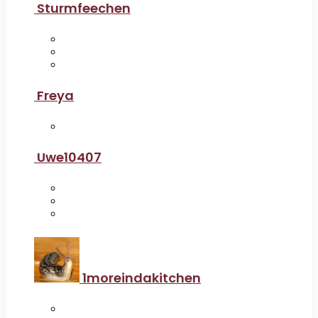
Sturmfeechen
Freya
Uwe10407
1moreindakitchen