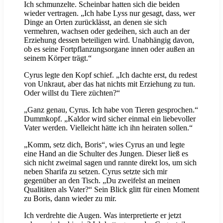
Ich schmunzelte. Scheinbar hatten sich die beiden
wieder vertragen. „Ich habe Lyss nur gesagt, dass, wer
Dinge an Orten zurücklässt, an denen sie sich
vermehren, wachsen oder gedeihen, sich auch an der
Erziehung dessen beteiligen wird. Unabhängig davon,
ob es seine Fortpflanzungsorgane innen oder außen an
seinem Körper trägt.“
Cyrus legte den Kopf schief. „Ich dachte erst, du redest
von Unkraut, aber das hat nichts mit Erziehung zu tun.
Oder willst du Tiere züchten?“
„Ganz genau, Cyrus. Ich habe von Tieren gesprochen.“
Dummkopf. „Kaldor wird sicher einmal ein liebevoller
Vater werden. Vielleicht hätte ich ihn heiraten sollen.“
„Komm, setz dich, Boris“, wies Cyrus an und legte
eine Hand an die Schulter des Jungen. Dieser ließ es
sich nicht zweimal sagen und rannte direkt los, um sich
neben Sharifa zu setzen. Cyrus setzte sich mir
gegenüber an den Tisch. „Du zweifelst an meinen
Qualitäten als Vater?“ Sein Blick glitt für einen Moment
zu Boris, dann wieder zu mir.
Ich verdrehte die Augen. Was interpretierte er jetzt