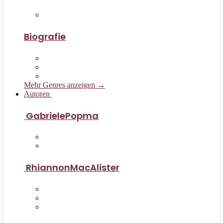
Biografie
Mehr Genres anzeigen →
Autoren
GabrielePopma
RhiannonMacAlister