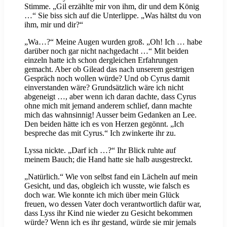
Stimme. „Gil erzählte mir von ihm, dir und dem König
…“ Sie biss sich auf die Unterlippe. „Was hältst du von
ihm, mir und dir?“
„Wa…?“ Meine Augen wurden groß. „Oh! Ich … habe
darüber noch gar nicht nachgedacht …“ Mit beiden
einzeln hatte ich schon dergleichen Erfahrungen
gemacht. Aber ob Gilead das nach unserem gestrigen
Gespräch noch wollen würde? Und ob Cyrus damit
einverstanden wäre? Grundsätzlich wäre ich nicht
abgeneigt …, aber wenn ich daran dachte, dass Cyrus
ohne mich mit jemand anderem schlief, dann machte
mich das wahnsinnig! Ausser beim Gedanken an Lee.
Den beiden hätte ich es von Herzen gegönnt. „Ich
bespreche das mit Cyrus.“ Ich zwinkerte ihr zu.
Lyssa nickte. „Darf ich …?“ Ihr Blick ruhte auf
meinem Bauch; die Hand hatte sie halb ausgestreckt.
„Natürlich.“ Wie von selbst fand ein Lächeln auf mein
Gesicht, und das, obgleich ich wusste, wie falsch es
doch war. Wie konnte ich mich über mein Glück
freuen, wo dessen Vater doch verantwortlich dafür war,
dass Lyss ihr Kind nie wieder zu Gesicht bekommen
würde? Wenn ich es ihr gestand, würde sie mir jemals