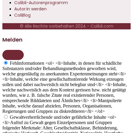
Colibli-Autorenprogramm
Autor:in werden
ColiBlog
© Alle Rechte vorbehalten 2024 - Colibli.com
Melden
Fehlinformationen
<ol> <li>Inhalte, in denen für schädliche
Substanzen und/oder Behandlungsmethoden geworben wird,
welche gegenläufig zu anerkannten Expertenmeinungen steht</li>
<li>Inhalte, welche eine gesellschaftsstörende Wirkung erzeugen
sollen und dabei nachweislich nicht belegbar sind</li> <li>Inhalte,
welche nachweislich aus dem Kontext gerissen bzw. nicht getätigt
wurden, wie z. B. falsche Zitate real existierender Personen,
entsprechende Bilddateien und Ähnliches</li> <li>Manipulierte
Inhalte, welche darauf abzielen, Personen, Organisationen,
Regierungen und Gruppen zu diskreditieren</li> </ol>
Gewaltverherrlichende und/oder gefährliche Inhalte
<ol>
<li>Aufruf zu Gewalt gegen Einzelpersonen und Gruppen
folgender Merkmale: Alter, Gesellschaftsklasse, Behinderung,