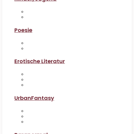
Poesie
Erotische Literatur
UrbanFantasy