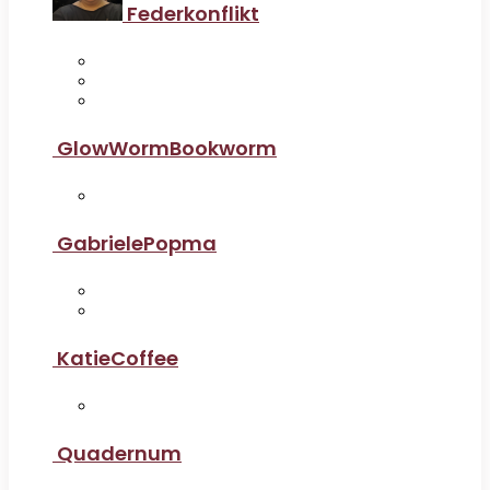
Federkonflikt
GlowWormBookworm
GabrielePopma
KatieCoffee
Quadernum