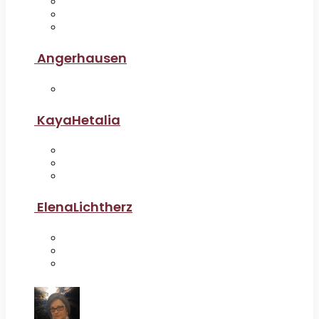
Angerhausen
KayaHetalia
ElenaLichtherz