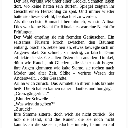
Der Tag verging wie unter einer Glocke. Schatten lagen
dort, wo keine hätten sein dürfen. Spiegel zeigten ihr
Gesicht einen Herzschlag zu spät. Und immer wieder
hatte sie dieses Gefühl, beobachtet zu werden.
Als die sechste Raunacht hereinbrach, wusste Ailina:
Dies war keine Nacht für Rituale. es war eine Nacht für
Prüfungen.
Der Wald empfing sie mit fremden Geräuschen. Ein
seltsames Flüstern kroch zwischen den Bäumen
entlang, brach ab, setzte neu an, etwas bewegte sich im
Augenwinkel. Zu schnell, zu niedrig, zu falsch. Dann
erblickte sie sie. Gestalten lösten sich aus dem Dunkel,
dünn wie Rauch, mit Gliedern, die sich zu oft bogen.
ihre Augen glommen wie kalte Sterne, sie rochen nach
Moder und alter Zeit. Sídhe – verirrte Wesen der
Anderswelt… oder Gesandte.
Ailina wich zurück. Das Amulett an ihrem Hals brannte
heiß. Die Schatten kamen näher – lautlos und hungrig.
„Grenzgängerin…“
„Blut der Schwelle…“
„Was wirst du geben?“
„Zurück!“
Ihre Stimme zitterte, doch wich sie nicht zurück. Sie
hob die Hand, und die Runen, die sie noch nicht
kannte, an die sie sich jedoch erinnerte, flammten auf