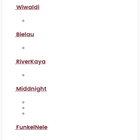
Wiwaldi
Bielau
RiverKaya
Middnight
FunkelNele