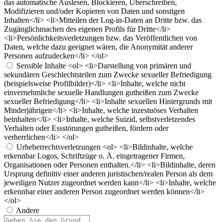
das automatische Auslesen, Blockieren, Überschreiben,
Modifizieren und/oder Kopieren von Daten und sonstigen
Inhalten</li> <li>Mitteilen der Log-in-Daten an Dritte bzw. das
Zugänglichmachen des eigenen Profils für Dritte</li>
<li>Persönlichkeitsverletzungen bzw. das Veröffentlichen von
Daten, welche dazu geeignet wären, die Anonymität anderer
Personen aufzudecken</li> </ol>
Sensible Inhalte
<ol> <li>Darstellung von primären und
sekundären Geschlechtsteilen zum Zwecke sexueller Befriedigung
(beispielsweise Profilbilder)</li> <li>Inhalte, welche nicht
einvernehmliche sexuelle Handlungen gutheißen zum Zwecke
sexueller Befriedigung</li> <li>Inhalte sexuellen Hintergrunds mit
Minderjährigen</li> <li>Inhalte, welche inzestuöses Verhalten
beinhalten</li> <li>Inhalte, welche Suizid, selbstverletzendes
Verhalten oder Essstörungen gutheißen, fördern oder
verherrlichen</li> </ol>
Urheberrechtsverletzungen
<ol> <li>Bildinhalte, welche
erkennbar Logos, Schriftzüge o. Ä. eingetragener Firmen,
Organisationen oder Personen enthalten.</li> <li>Bildinhalte, deren
Ursprung definitiv einer anderen juristischen/realen Person als dem
jeweiligen Nutzer zugeordnet werden kann</li> <li>Inhalte, welche
erkennbar einer anderen Person zugeordnet werden können</li>
</ol>
Andere
Berichtsnotiz