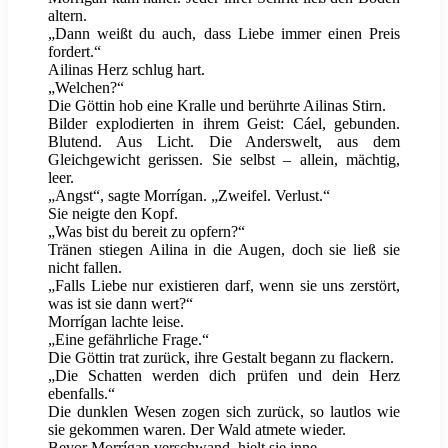
altern.
„Dann weißt du auch, dass Liebe immer einen Preis
fordert.“
Ailinas Herz schlug hart.
„Welchen?“
Die Göttin hob eine Kralle und berührte Ailinas Stirn.
Bilder explodierten in ihrem Geist: Cáel, gebunden.
Blutend. Aus Licht. Die Anderswelt, aus dem
Gleichgewicht gerissen. Sie selbst – allein, mächtig,
leer.
„Angst“, sagte Morrígan. „Zweifel. Verlust.“
Sie neigte den Kopf.
„Was bist du bereit zu opfern?“
Tränen stiegen Ailina in die Augen, doch sie ließ sie
nicht fallen.
„Falls Liebe nur existieren darf, wenn sie uns zerstört,
was ist sie dann wert?“
Morrígan lachte leise.
„Eine gefährliche Frage.“
Die Göttin trat zurück, ihre Gestalt begann zu flackern.
„Die Schatten werden dich prüfen und dein Herz
ebenfalls.“
Die dunklen Wesen zogen sich zurück, so lautlos wie
sie gekommen waren. Der Wald atmete wieder.
Bevor Morrígan verschwand, hielt sie inne.