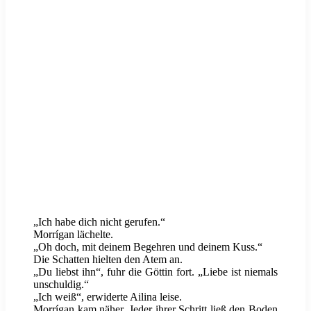
„Ich habe dich nicht gerufen.“
Morrígan lächelte.
„Oh doch, mit deinem Begehren und deinem Kuss.“
Die Schatten hielten den Atem an.
„Du liebst ihn“, fuhr die Göttin fort. „Liebe ist niemals
unschuldig.“
„Ich weiß“, erwiderte Ailina leise.
Morrígan kam näher. Jeder ihrer Schritt ließ den Boden