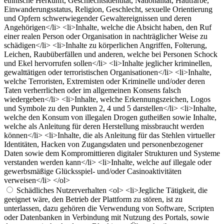
ethnische Herkunft, Geschlechtsidentität, Nationalität, Hautfarbe,
Einwanderungsstatus, Religion, Geschlecht, sexuelle Orientierung
und Opfern schwerwiegender Gewaltereignissen und deren
Angehörigen</li> <li>Inhalte, welche die Absicht haben, den Ruf
einer realen Person oder Organisation in nachträglicher Weise zu
schädigen</li> <li>Inhalte zu körperlichen Angriffen, Folterung,
Leichen, Raubüberfällen und anderen, welche bei Personen Schock
und Ekel hervorrufen sollen</li> <li>Inhalte jeglicher kriminellen,
gewalttätigen oder terroristischen Organisationen</li> <li>Inhalte,
welche Terroristen, Extremisten oder Kriminelle und/oder deren
Taten verherrlichen oder im allgemeinen Konsens falsch
wiedergeben</li> <li>Inhalte, welche Erkennungszeichen, Logos
und Symbole zu den Punkten 2, 4 und 5 darstellen</li> <li>Inhalte,
welche den Konsum von illegalen Drogen gutheißen sowie Inhalte,
welche als Anleitung für deren Herstellung missbraucht werden
können</li> <li>Inhalte, die als Anleitung für das Stehlen virtueller
Identitäten, Hacken von Zugangsdaten und personenbezogener
Daten sowie dem Kompromittieren digitaler Strukturen und Systeme
verstanden werden kann</li> <li>Inhalte, welche auf illegale oder
gewerbsmäßige Glücksspiel- und/oder Casinoaktivitäten
verweisen</li> </ol>
Schädliches Nutzerverhalten
<ol> <li>Jegliche Tätigkeit, die
geeignet wäre, den Betrieb der Plattform zu stören, ist zu
unterlassen, dazu gehören die Verwendung von Software, Scripten
oder Datenbanken in Verbindung mit Nutzung des Portals, sowie