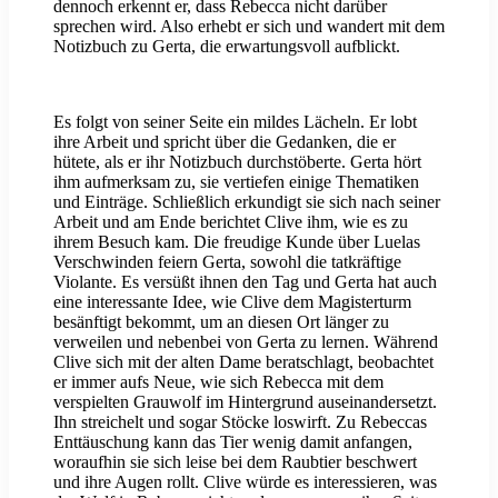
dennoch erkennt er, dass Rebecca nicht darüber
sprechen wird. Also erhebt er sich und wandert mit dem
Notizbuch zu Gerta, die erwartungsvoll aufblickt.
Es folgt von seiner Seite ein mildes Lächeln. Er lobt
ihre Arbeit und spricht über die Gedanken, die er
hütete, als er ihr Notizbuch durchstöberte. Gerta hört
ihm aufmerksam zu, sie vertiefen einige Thematiken
und Einträge. Schließlich erkundigt sie sich nach seiner
Arbeit und am Ende berichtet Clive ihm, wie es zu
ihrem Besuch kam. Die freudige Kunde über Luelas
Verschwinden feiern Gerta, sowohl die tatkräftige
Violante. Es versüßt ihnen den Tag und Gerta hat auch
eine interessante Idee, wie Clive dem Magisterturm
besänftigt bekommt, um an diesen Ort länger zu
verweilen und nebenbei von Gerta zu lernen. Während
Clive sich mit der alten Dame beratschlagt, beobachtet
er immer aufs Neue, wie sich Rebecca mit dem
verspielten Grauwolf im Hintergrund auseinandersetzt.
Ihn streichelt und sogar Stöcke loswirft. Zu Rebeccas
Enttäuschung kann das Tier wenig damit anfangen,
woraufhin sie sich leise bei dem Raubtier beschwert
und ihre Augen rollt. Clive würde es interessieren, was