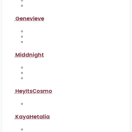
Genevieve
Middnight
HeyItsCosmo
KayaHetalia