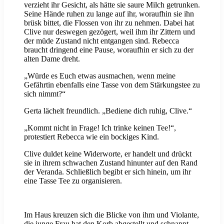
verzieht ihr Gesicht, als hätte sie saure Milch getrunken.
Seine Hände ruhen zu lange auf ihr, woraufhin sie ihn
brüsk bittet, die Flossen von ihr zu nehmen. Dabei hat
Clive nur deswegen gezögert, weil ihm ihr Zittern und
der müde Zustand nicht entgangen sind. Rebecca
braucht dringend eine Pause, woraufhin er sich zu der
alten Dame dreht.
„Würde es Euch etwas ausmachen, wenn meine
Gefährtin ebenfalls eine Tasse von dem Stärkungstee zu
sich nimmt?“
Gerta lächelt freundlich. „Bediene dich ruhig, Clive.“
„Kommt nicht in Frage! Ich trinke keinen Tee!“,
protestiert Rebecca wie ein bockiges Kind.
Clive duldet keine Widerworte, er handelt und drückt
sie in ihrem schwachen Zustand hinunter auf den Rand
der Veranda. Schließlich begibt er sich hinein, um ihr
eine Tasse Tee zu organisieren.
Im Haus kreuzen sich die Blicke von ihm und Violante,
die junge Frau hat den Korb abgestellt und schnappt