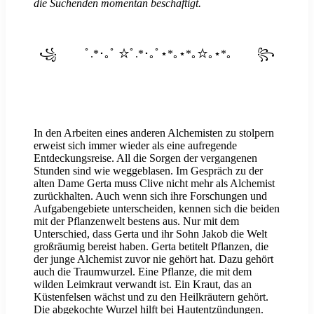
die Suchenden momentan beschäftigt.
꧁ ﾟ.*･｡ﾟ ☆ﾟ.*･｡ﾟ⋆*｡⋆*｡☆｡⋆*｡ ꧂
In den Arbeiten eines anderen Alchemisten zu stolpern
erweist sich immer wieder als eine aufregende
Entdeckungsreise. All die Sorgen der vergangenen
Stunden sind wie weggeblasen. Im Gespräch zu der
alten Dame Gerta muss Clive nicht mehr als Alchemist
zurückhalten. Auch wenn sich ihre Forschungen und
Aufgabengebiete unterscheiden, kennen sich die beiden
mit der Pflanzenwelt bestens aus. Nur mit dem
Unterschied, dass Gerta und ihr Sohn Jakob die Welt
großräumig bereist haben. Gerta betitelt Pflanzen, die
der junge Alchemist zuvor nie gehört hat. Dazu gehört
auch die Traumwurzel. Eine Pflanze, die mit dem
wilden Leimkraut verwandt ist. Ein Kraut, das an
Küstenfelsen wächst und zu den Heilkräutern gehört.
Die abgekochte Wurzel hilft bei Hautentzündungen.