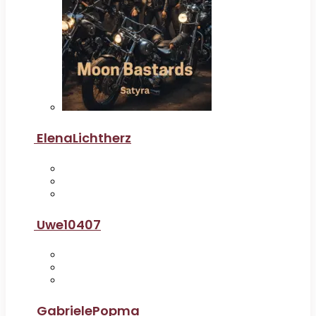
ElenaLichtherz
Uwe10407
GabrielePopma