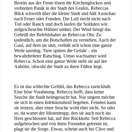
Bereits aus der Ferne tönen die Kirchenglocken und
verbreiten Panik in der Stadt des Grafen. Rebeccas
Blick schweift über die kleine Stadt und hält Ausschau
nach Feuer oder Feinden. Die Luft riecht nicht nach
Tod oder Rauch und doch laufen die Soldaten wie
aufgescheuchte Hühner umher. Der Wind bringt das
Gebrüll der Befehlshaber an Rebeccas Ohr. Zu
undeutlich, um die Botschaften zu verstehen. Auch der
Gaul, auf dem sie sitzt, verhält sich schon eine ganze
Weile unruhig. Tiere spüren die Gefahr – ein
bewahrheiteter Ratschlag. Umso wachsamer wird
Rebecca. Schon eine ganze Weile steht sie auf der
Anhöhe, obwohl die Stadt zu ihren Füßen liegt.
Es ist das schlechte Gefühl, das Rebecca zurückhält.
Eine böse Vorahnung. Rebecca hofft, dass keine
Seuche die Stadt heimgesucht hat. Nur ungern möchte
sie sich in einen Infektionsherd begeben. Feinden kann
sie trotzen, aber einer Seuche wohl eher nicht. So oder
so, da wartet der Idiotentrupp, den sie auch noch ins
Herz geschlossen hat, auf ihre Rückkehr. Seit Rebecca
aufgebrochen und von ihren Freunden getrennt ist,
plagt sie die Sorge. Etwas, scheint auch bei Clive und