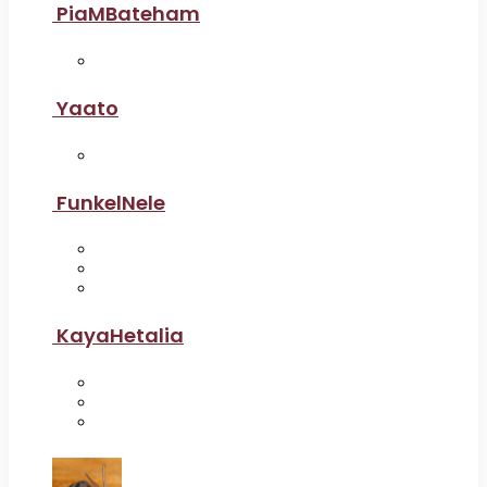
PiaMBateham
Yaato
FunkelNele
KayaHetalia