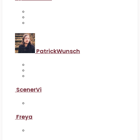
PatrickWunsch
ScenerVi
Freya