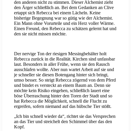
den anderen nicht zu stimmen. Dieser Alchemist zieht
den Ärger schließlich an. Bei dem Gedanken an Clive
ertappt sich Rebecca bei einem Lächeln. Keine
bisherige Begegnung war so gütig wie der Alchemist.
Ein Mann ohne Vorurteile und ein Herz voller Wärme.
Einen Freund, den Rebecca zu schätzen gelernt hat und
den sie nicht missen möchte.
Der nervige Ton der riesigen Messingbehälter holt
Rebecca zurück in die Realität. Kirchen sind unfassbar
laut. Besonders in aller Frühe, wenn sie den Rausch
ausschlafen wollte. Aber nun wartet Arbeit auf sie und
je schneller sie diesen Botengang hinter sich bringt,
umso besser. So steigt Rebecca zögernd von dem Pferd
und bindet es versteckt an einem Baum an. Denn sie
möchte kein Risiko eingehen, schließlich lauert eine
böse Überraschung hinter den Toren der Stadt und so
hat Rebecca die Möglichkeit, schnell die Flucht zu
ergreifen, sofern niemand auf das hübsche Tier stößt.
„Ich bin schnell wieder da“, richtet sie das Versprechen
an das Tier und streichelt den Schimmel über das den
Kopf.