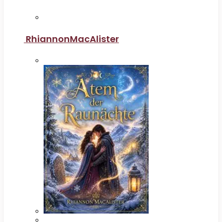
RhiannonMacAlister