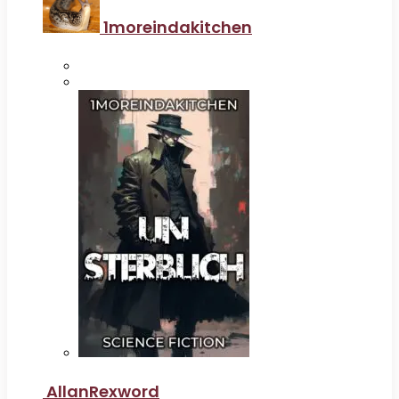
1moreindakitchen
AllanRexword