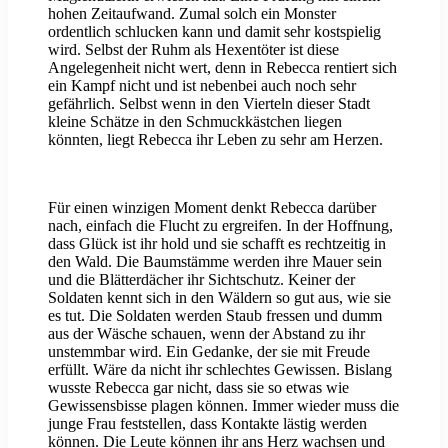
hohen Zeitaufwand. Zumal solch ein Monster
ordentlich schlucken kann und damit sehr kostspielig
wird. Selbst der Ruhm als Hexentöter ist diese
Angelegenheit nicht wert, denn in Rebecca rentiert sich
ein Kampf nicht und ist nebenbei auch noch sehr
gefährlich. Selbst wenn in den Vierteln dieser Stadt
kleine Schätze in den Schmuckkästchen liegen
könnten, liegt Rebecca ihr Leben zu sehr am Herzen.
Für einen winzigen Moment denkt Rebecca darüber
nach, einfach die Flucht zu ergreifen. In der Hoffnung,
dass Glück ist ihr hold und sie schafft es rechtzeitig in
den Wald. Die Baumstämme werden ihre Mauer sein
und die Blätterdächer ihr Sichtschutz. Keiner der
Soldaten kennt sich in den Wäldern so gut aus, wie sie
es tut. Die Soldaten werden Staub fressen und dumm
aus der Wäsche schauen, wenn der Abstand zu ihr
unstemmbar wird. Ein Gedanke, der sie mit Freude
erfüllt. Wäre da nicht ihr schlechtes Gewissen. Bislang
wusste Rebecca gar nicht, dass sie so etwas wie
Gewissensbisse plagen können. Immer wieder muss die
junge Frau feststellen, dass Kontakte lästig werden
können. Die Leute können ihr ans Herz wachsen und