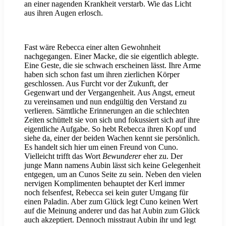
an einer nagenden Krankheit verstarb. Wie das Licht
aus ihren Augen erlosch.
Fast wäre Rebecca einer alten Gewohnheit
nachgegangen. Einer Macke, die sie eigentlich ablegte.
Eine Geste, die sie schwach erscheinen lässt. Ihre Arme
haben sich schon fast um ihren zierlichen Körper
geschlossen. Aus Furcht vor der Zukunft, der
Gegenwart und der Vergangenheit. Aus Angst, erneut
zu vereinsamen und nun endgültig den Verstand zu
verlieren. Sämtliche Erinnerungen an die schlechten
Zeiten schüttelt sie von sich und fokussiert sich auf ihre
eigentliche Aufgabe. So hebt Rebecca ihren Kopf und
siehe da, einer der beiden Wachen kennt sie persönlich.
Es handelt sich hier um einen Freund von Cuno.
Vielleicht trifft das Wort
Bewunderer
eher zu. Der
junge Mann namens Aubin lässt sich keine Gelegenheit
entgegen, um an Cunos Seite zu sein. Neben den vielen
nervigen Komplimenten behauptet der Kerl immer
noch felsenfest, Rebecca sei kein guter Umgang für
einen Paladin. Aber zum Glück legt Cuno keinen Wert
auf die Meinung anderer und das hat Aubin zum Glück
auch akzeptiert. Dennoch misstraut Aubin ihr und legt