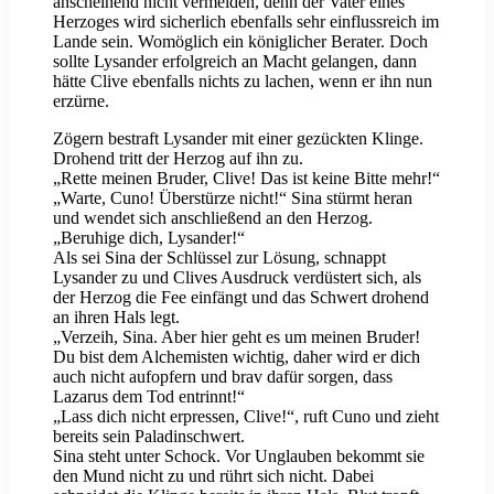
anscheinend nicht vermeiden, denn der Vater eines
Herzoges wird sicherlich ebenfalls sehr einflussreich im
Lande sein. Womöglich ein königlicher Berater. Doch
sollte Lysander erfolgreich an Macht gelangen, dann
hätte Clive ebenfalls nichts zu lachen, wenn er ihn nun
erzürne.
Zögern bestraft Lysander mit einer gezückten Klinge.
Drohend tritt der Herzog auf ihn zu.
„Rette meinen Bruder, Clive! Das ist keine Bitte mehr!“
„Warte, Cuno! Überstürze nicht!“ Sina stürmt heran
und wendet sich anschließend an den Herzog.
„Beruhige dich, Lysander!“
Als sei Sina der Schlüssel zur Lösung, schnappt
Lysander zu und Clives Ausdruck verdüstert sich, als
der Herzog die Fee einfängt und das Schwert drohend
an ihren Hals legt.
„Verzeih, Sina. Aber hier geht es um meinen Bruder!
Du bist dem Alchemisten wichtig, daher wird er dich
auch nicht aufopfern und brav dafür sorgen, dass
Lazarus dem Tod entrinnt!“
„Lass dich nicht erpressen, Clive!“, ruft Cuno und zieht
bereits sein Paladinschwert.
Sina steht unter Schock. Vor Unglauben bekommt sie
den Mund nicht zu und rührt sich nicht. Dabei