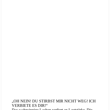
„OH NEIN! DU STIRBST MIR NICHT WEG! ICH
VERBIETE ES DIR!“
Das wahnsinnige Lachen verliert an Lautstärke. Die