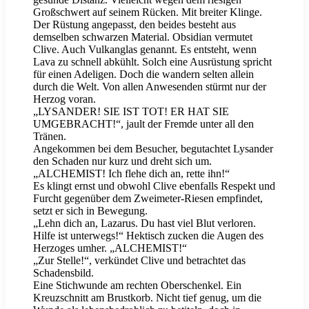
Großschwert auf seinem Rücken. Mit breiter Klinge.
Der Rüstung angepasst, den beides besteht aus
demselben schwarzen Material. Obsidian vermutet
Clive. Auch Vulkanglas genannt. Es entsteht, wenn
Lava zu schnell abkühlt. Solch eine Ausrüstung spricht
für einen Adeligen. Doch die wandern selten allein
durch die Welt. Von allen Anwesenden stürmt nur der
Herzog voran.
„LYSANDER! SIE IST TOT! ER HAT SIE
UMGEBRACHT!“, jault der Fremde unter all den
Tränen.
Angekommen bei dem Besucher, begutachtet Lysander
den Schaden nur kurz und dreht sich um.
„ALCHEMIST! Ich flehe dich an, rette ihn!“
Es klingt ernst und obwohl Clive ebenfalls Respekt und
Furcht gegenüber dem Zweimeter-Riesen empfindet,
setzt er sich in Bewegung.
„Lehn dich an, Lazarus. Du hast viel Blut verloren.
Hilfe ist unterwegs!“ Hektisch zucken die Augen des
Herzoges umher. „ALCHEMIST!“
„Zur Stelle!“, verkündet Clive und betrachtet das
Schadensbild.
Eine Stichwunde am rechten Oberschenkel. Ein
Kreuzschnitt am Brustkorb. Nicht tief genug, um die