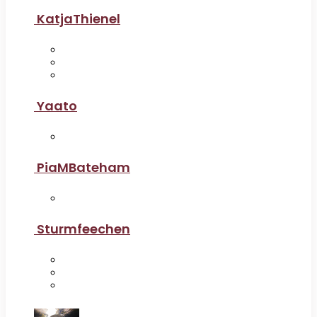
KatjaThienel
Yaato
PiaMBateham
Sturmfeechen