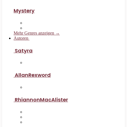
Mystery
Mehr Genres anzeigen →
Autoren
Satyra
AllanRexword
RhiannonMacAlister