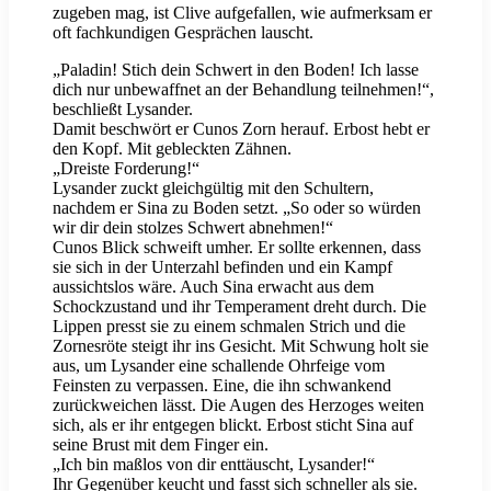
zugeben mag, ist Clive aufgefallen, wie aufmerksam er
oft fachkundigen Gesprächen lauscht.
„Paladin! Stich dein Schwert in den Boden! Ich lasse
dich nur unbewaffnet an der Behandlung teilnehmen!“,
beschließt Lysander.
Damit beschwört er Cunos Zorn herauf. Erbost hebt er
den Kopf. Mit gebleckten Zähnen.
„Dreiste Forderung!“
Lysander zuckt gleichgültig mit den Schultern,
nachdem er Sina zu Boden setzt. „So oder so würden
wir dir dein stolzes Schwert abnehmen!“
Cunos Blick schweift umher. Er sollte erkennen, dass
sie sich in der Unterzahl befinden und ein Kampf
aussichtslos wäre. Auch Sina erwacht aus dem
Schockzustand und ihr Temperament dreht durch. Die
Lippen presst sie zu einem schmalen Strich und die
Zornesröte steigt ihr ins Gesicht. Mit Schwung holt sie
aus, um Lysander eine schallende Ohrfeige vom
Feinsten zu verpassen. Eine, die ihn schwankend
zurückweichen lässt. Die Augen des Herzoges weiten
sich, als er ihr entgegen blickt. Erbost sticht Sina auf
seine Brust mit dem Finger ein.
„Ich bin maßlos von dir enttäuscht, Lysander!“
Ihr Gegenüber keucht und fasst sich schneller als sie.