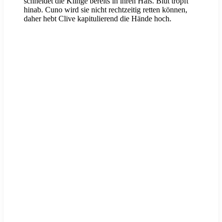
schneidet die Klinge bereits in ihren Hals. Blut tropft
hinab. Cuno wird sie nicht rechtzeitig retten können,
daher hebt Clive kapitulierend die Hände hoch.