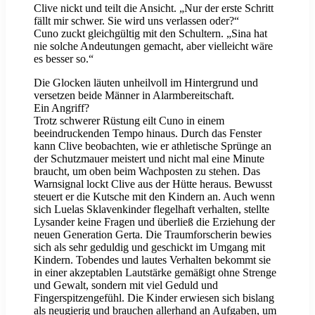
Clive nickt und teilt die Ansicht. „Nur der erste Schritt
fällt mir schwer. Sie wird uns verlassen oder?“
Cuno zuckt gleichgültig mit den Schultern. „Sina hat
nie solche Andeutungen gemacht, aber vielleicht wäre
es besser so.“
Die Glocken läuten unheilvoll im Hintergrund und
versetzen beide Männer in Alarmbereitschaft.
Ein Angriff?
Trotz schwerer Rüstung eilt Cuno in einem
beeindruckenden Tempo hinaus. Durch das Fenster
kann Clive beobachten, wie er athletische Sprünge an
der Schutzmauer meistert und nicht mal eine Minute
braucht, um oben beim Wachposten zu stehen. Das
Warnsignal lockt Clive aus der Hütte heraus. Bewusst
steuert er die Kutsche mit den Kindern an. Auch wenn
sich Luelas Sklavenkinder flegelhaft verhalten, stellte
Lysander keine Fragen und überließ die Erziehung der
neuen Generation Gerta. Die Traumforscherin bewies
sich als sehr geduldig und geschickt im Umgang mit
Kindern. Tobendes und lautes Verhalten bekommt sie
in einer akzeptablen Lautstärke gemäßigt ohne Strenge
und Gewalt, sondern mit viel Geduld und
Fingerspitzengefühl. Die Kinder erwiesen sich bislang
als neugierig und brauchen allerhand an Aufgaben, um