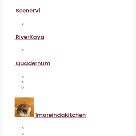
ScenerVi
RiverKaya
Quadernum
1moreindakitchen