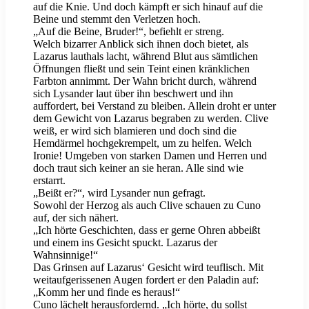
auf die Knie. Und doch kämpft er sich hinauf auf die
Beine und stemmt den Verletzen hoch.
„Auf die Beine, Bruder!“, befiehlt er streng.
Welch bizarrer Anblick sich ihnen doch bietet, als
Lazarus lauthals lacht, während Blut aus sämtlichen
Öffnungen fließt und sein Teint einen kränklichen
Farbton annimmt. Der Wahn bricht durch, während
sich Lysander laut über ihn beschwert und ihn
auffordert, bei Verstand zu bleiben. Allein droht er unter
dem Gewicht von Lazarus begraben zu werden. Clive
weiß, er wird sich blamieren und doch sind die
Hemdärmel hochgekrempelt, um zu helfen. Welch
Ironie! Umgeben von starken Damen und Herren und
doch traut sich keiner an sie heran. Alle sind wie
erstarrt.
„Beißt er?“, wird Lysander nun gefragt.
Sowohl der Herzog als auch Clive schauen zu Cuno
auf, der sich nähert.
„Ich hörte Geschichten, dass er gerne Ohren abbeißt
und einem ins Gesicht spuckt. Lazarus der
Wahnsinnige!“
Das Grinsen auf Lazarus‘ Gesicht wird teuflisch. Mit
weitaufgerissenen Augen fordert er den Paladin auf:
„Komm her und finde es heraus!“
Cuno lächelt herausfordernd. „Ich hörte, du sollst