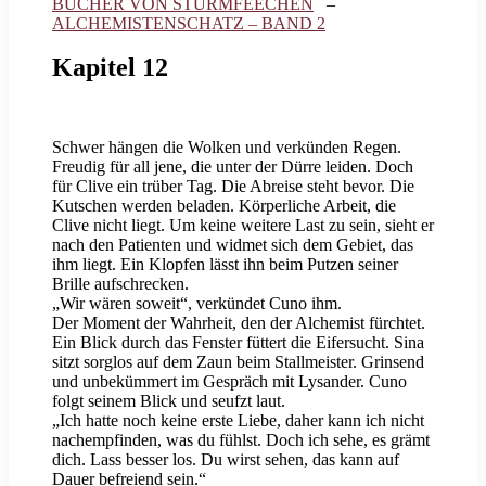
BÜCHER VON STURMFEECHEN
–
ALCHEMISTENSCHATZ – BAND 2
Kapitel 12
Schwer hängen die Wolken und verkünden Regen.
Freudig für all jene, die unter der Dürre leiden. Doch
für Clive ein trüber Tag. Die Abreise steht bevor. Die
Kutschen werden beladen. Körperliche Arbeit, die
Clive nicht liegt. Um keine weitere Last zu sein, sieht er
nach den Patienten und widmet sich dem Gebiet, das
ihm liegt. Ein Klopfen lässt ihn beim Putzen seiner
Brille aufschrecken.
„Wir wären soweit“, verkündet Cuno ihm.
Der Moment der Wahrheit, den der Alchemist fürchtet.
Ein Blick durch das Fenster füttert die Eifersucht. Sina
sitzt sorglos auf dem Zaun beim Stallmeister. Grinsend
und unbekümmert im Gespräch mit Lysander. Cuno
folgt seinem Blick und seufzt laut.
„Ich hatte noch keine erste Liebe, daher kann ich nicht
nachempfinden, was du fühlst. Doch ich sehe, es grämt
dich. Lass besser los. Du wirst sehen, das kann auf
Dauer befreiend sein.“