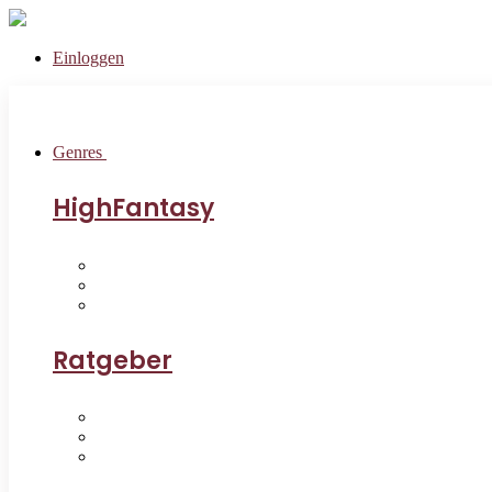
Einloggen
Genres
HighFantasy
Ratgeber