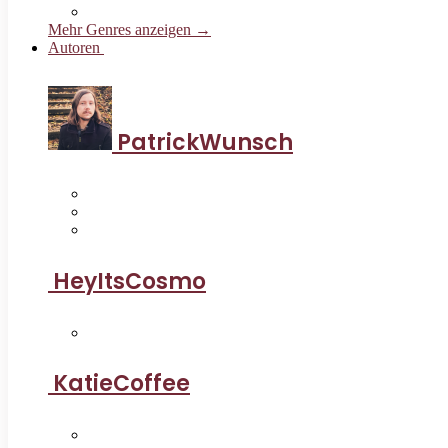
Mehr Genres anzeigen →
Autoren
PatrickWunsch
HeyItsCosmo
KatieCoffee