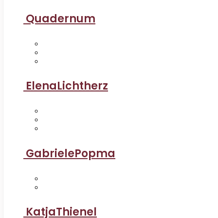
Quadernum
ElenaLichtherz
GabrielePopma
KatjaThienel