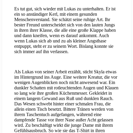
Es tut gut, sich wieder mit Lukas zu unterhalten. Er ist
ein so anständiger Kerl, mit einem gesunden
Menschenverstand. Sie schätzt seine ruhige Art. Ihr
bester Freund unterscheidet sich von den lauten Jungs
in ihren ihrer Klasse, die alle eine große Klappe haben
und dann kneifen, wenn es darauf ankommt. Auch
wenn Lukas sich ab und zu als kleiner Angsthase
entpuppt, steht er zu seinem Wort. Bislang konnte sie
sich immer auf ihn verlassen.
Als Lukas von seiner Arbeit erzählt, sticht Skyla etwas
im Hintergrund ins Auge. Eine weitere Kreatur, die vor
wenigen Augenblicken noch nicht anwesend war. Ein
dunkler Schatten mit rotleuchtenden Augen und Klauen
so lang wie ihre großen Küchenmesser. Gekleidet in
einem langem Gewand aus Ruß und dunklen Rauch.
Das Wesen schwebt hinter einer schmalen Frau, die
allein einen Tisch besetzt. Bittere Tränen werden von
ihrem Taschentuch aufgefangen, während eine
dampfende Tasse vor ihrer Nase außer Acht gelassen
wird. Zu beschäftigt wirkt die junge Dame mit ihrem
Gefühlsausbruch. So wie sie das T-Shirt in ihren