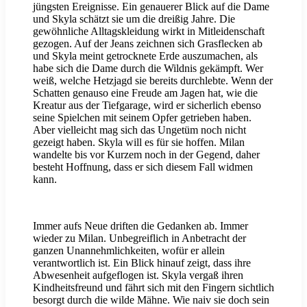
jüngsten Ereignisse. Ein genauerer Blick auf die Dame
und Skyla schätzt sie um die dreißig Jahre. Die
gewöhnliche Alltagskleidung wirkt in Mitleidenschaft
gezogen. Auf der Jeans zeichnen sich Grasflecken ab
und Skyla meint getrocknete Erde auszumachen, als
habe sich die Dame durch die Wildnis gekämpft. Wer
weiß, welche Hetzjagd sie bereits durchlebte. Wenn der
Schatten genauso eine Freude am Jagen hat, wie die
Kreatur aus der Tiefgarage, wird er sicherlich ebenso
seine Spielchen mit seinem Opfer getrieben haben.
Aber vielleicht mag sich das Ungetüm noch nicht
gezeigt haben. Skyla will es für sie hoffen. Milan
wandelte bis vor Kurzem noch in der Gegend, daher
besteht Hoffnung, dass er sich diesem Fall widmen
kann.
Immer aufs Neue driften die Gedanken ab. Immer
wieder zu Milan. Unbegreiflich in Anbetracht der
ganzen Unannehmlichkeiten, wofür er allein
verantwortlich ist. Ein Blick hinauf zeigt, dass ihre
Abwesenheit aufgeflogen ist. Skyla vergaß ihren
Kindheitsfreund und fährt sich mit den Fingern sichtlich
besorgt durch die wilde Mähne. Wie naiv sie doch sein