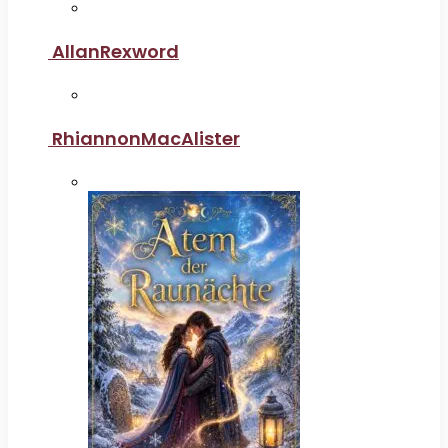
AllanRexword
RhiannonMacAlister