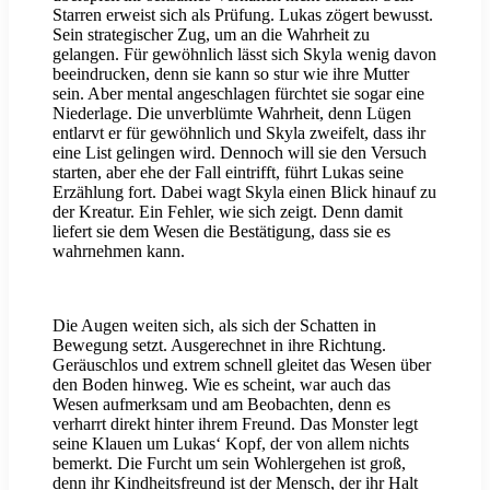
Starren erweist sich als Prüfung. Lukas zögert bewusst.
Sein strategischer Zug, um an die Wahrheit zu
gelangen. Für gewöhnlich lässt sich Skyla wenig davon
beeindrucken, denn sie kann so stur wie ihre Mutter
sein. Aber mental angeschlagen fürchtet sie sogar eine
Niederlage. Die unverblümte Wahrheit, denn Lügen
entlarvt er für gewöhnlich und Skyla zweifelt, dass ihr
eine List gelingen wird. Dennoch will sie den Versuch
starten, aber ehe der Fall eintrifft, führt Lukas seine
Erzählung fort. Dabei wagt Skyla einen Blick hinauf zu
der Kreatur. Ein Fehler, wie sich zeigt. Denn damit
liefert sie dem Wesen die Bestätigung, dass sie es
wahrnehmen kann.
Die Augen weiten sich, als sich der Schatten in
Bewegung setzt. Ausgerechnet in ihre Richtung.
Geräuschlos und extrem schnell gleitet das Wesen über
den Boden hinweg. Wie es scheint, war auch das
Wesen aufmerksam und am Beobachten, denn es
verharrt direkt hinter ihrem Freund. Das Monster legt
seine Klauen um Lukas‘ Kopf, der von allem nichts
bemerkt. Die Furcht um sein Wohlergehen ist groß,
denn ihr Kindheitsfreund ist der Mensch, der ihr Halt