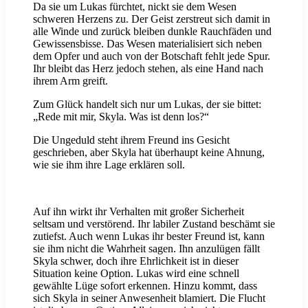
Da sie um Lukas fürchtet, nickt sie dem Wesen
schweren Herzens zu. Der Geist zerstreut sich damit in
alle Winde und zurück bleiben dunkle Rauchfäden und
Gewissensbisse. Das Wesen materialisiert sich neben
dem Opfer und auch von der Botschaft fehlt jede Spur.
Ihr bleibt das Herz jedoch stehen, als eine Hand nach
ihrem Arm greift.
Zum Glück handelt sich nur um Lukas, der sie bittet:
„Rede mit mir, Skyla. Was ist denn los?“
Die Ungeduld steht ihrem Freund ins Gesicht
geschrieben, aber Skyla hat überhaupt keine Ahnung,
wie sie ihm ihre Lage erklären soll.
Auf ihn wirkt ihr Verhalten mit großer Sicherheit
seltsam und verstörend. Ihr labiler Zustand beschämt sie
zutiefst. Auch wenn Lukas ihr bester Freund ist, kann
sie ihm nicht die Wahrheit sagen. Ihn anzulügen fällt
Skyla schwer, doch ihre Ehrlichkeit ist in dieser
Situation keine Option. Lukas wird eine schnell
gewählte Lüge sofort erkennen. Hinzu kommt, dass
sich Skyla in seiner Anwesenheit blamiert. Die Flucht