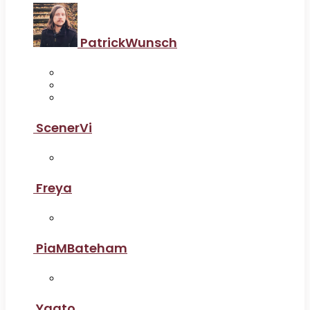
PatrickWunsch
ScenerVi
Freya
PiaMBateham
Yaato