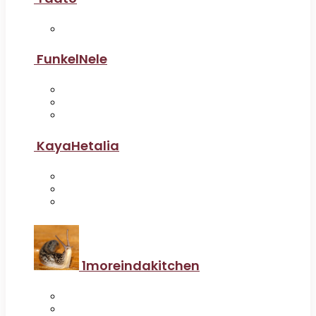
FunkelNele
KayaHetalia
1moreindakitchen