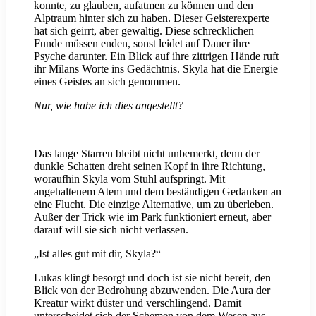
konnte, zu glauben, aufatmen zu können und den
Alptraum hinter sich zu haben. Dieser Geisterexperte
hat sich geirrt, aber gewaltig. Diese schrecklichen
Funde müssen enden, sonst leidet auf Dauer ihre
Psyche darunter. Ein Blick auf ihre zittrigen Hände ruft
ihr Milans Worte ins Gedächtnis. Skyla hat die Energie
eines Geistes an sich genommen.
Nur, wie habe ich dies angestellt?
Das lange Starren bleibt nicht unbemerkt, denn der
dunkle Schatten dreht seinen Kopf in ihre Richtung,
woraufhin Skyla vom Stuhl aufspringt. Mit
angehaltenem Atem und dem beständigen Gedanken an
eine Flucht. Die einzige Alternative, um zu überleben.
Außer der Trick wie im Park funktioniert erneut, aber
darauf will sie sich nicht verlassen.
„Ist alles gut mit dir, Skyla?“
Lukas klingt besorgt und doch ist sie nicht bereit, den
Blick von der Bedrohung abzuwenden. Die Aura der
Kreatur wirkt düster und verschlingend. Damit
unterscheidet sich der Schemen von dem Wesen aus