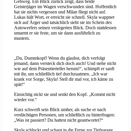
Gehweg. Ein Blick zurück zeigt, dass beide
Geisterjäger im Wagen verschwunden sind. Hoffentlich
hat sie nichts vergessen und Milan fliegt nicht auf.
Lukas hält Wort, er erreicht sie schnell. Skyla wappnet
sich auf Ärger und tatsächlich sieht sie im Schein des
Autowerfers seinen verärgerten Blick. Doch stattdessen
umarmt er sie feste, um sie dann ausführlich zu
mustern.
„Du, Dummkopf! Wenn du glaubst, dich verfolgt
jemand, dann versteck dich doch auch! Und stehe nicht
wie auf dem Präsentierteller herum!“, schimpft er sanft
mit ihr, um schließlich tief durchzuatmen. „Ich war
krank vor Sorge, Skyla! Stell dir mal vor, ich käme zu
spät!“
Einsichtig nickt sie und senkt den Kopf. „Kommt nicht
wieder vor.“
Kurz schweift sein Blick umher, als suche er nach
verdächtigen Personen, um schließlich zu hinterfragen:
„Was ist passiert? Du hattest nicht geantwortet?“
Skyla schluckt und schaut in die Ferne zur Tiefgarage.