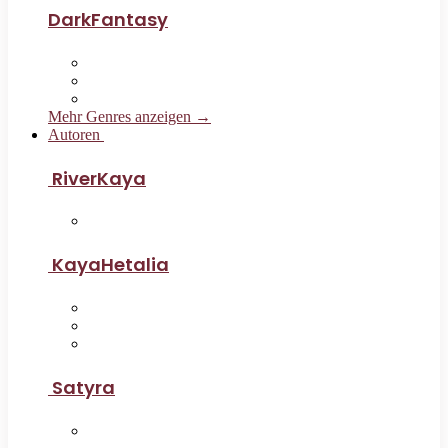
DarkFantasy
Mehr Genres anzeigen →
Autoren
RiverKaya
KayaHetalia
Satyra