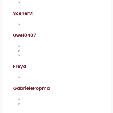
ScenerVi
Uwe10407
Freya
GabrielePopma