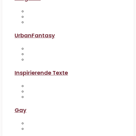
UrbanFantasy
Inspirierende Texte
Gay