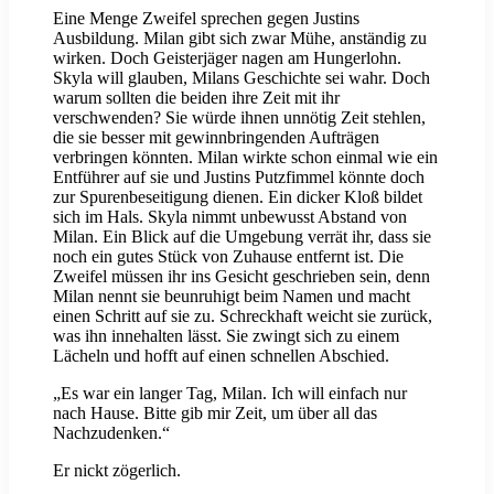
Eine Menge Zweifel sprechen gegen Justins
Ausbildung. Milan gibt sich zwar Mühe, anständig zu
wirken. Doch Geisterjäger nagen am Hungerlohn.
Skyla will glauben, Milans Geschichte sei wahr. Doch
warum sollten die beiden ihre Zeit mit ihr
verschwenden? Sie würde ihnen unnötig Zeit stehlen,
die sie besser mit gewinnbringenden Aufträgen
verbringen könnten. Milan wirkte schon einmal wie ein
Entführer auf sie und Justins Putzfimmel könnte doch
zur Spurenbeseitigung dienen. Ein dicker Kloß bildet
sich im Hals. Skyla nimmt unbewusst Abstand von
Milan. Ein Blick auf die Umgebung verrät ihr, dass sie
noch ein gutes Stück von Zuhause entfernt ist. Die
Zweifel müssen ihr ins Gesicht geschrieben sein, denn
Milan nennt sie beunruhigt beim Namen und macht
einen Schritt auf sie zu. Schreckhaft weicht sie zurück,
was ihn innehalten lässt. Sie zwingt sich zu einem
Lächeln und hofft auf einen schnellen Abschied.
„Es war ein langer Tag, Milan. Ich will einfach nur
nach Hause. Bitte gib mir Zeit, um über all das
Nachzudenken.“
Er nickt zögerlich.