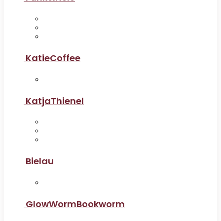
KatieCoffee
KatjaThienel
Bielau
GlowWormBookworm