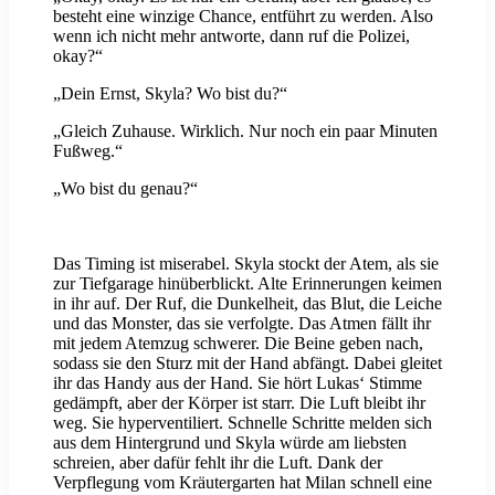
besteht eine winzige Chance, entführt zu werden. Also
wenn ich nicht mehr antworte, dann ruf die Polizei,
okay?“
„Dein Ernst, Skyla? Wo bist du?“
„Gleich Zuhause. Wirklich. Nur noch ein paar Minuten
Fußweg.“
„Wo bist du genau?“
Das Timing ist miserabel. Skyla stockt der Atem, als sie
zur Tiefgarage hinüberblickt. Alte Erinnerungen keimen
in ihr auf. Der Ruf, die Dunkelheit, das Blut, die Leiche
und das Monster, das sie verfolgte. Das Atmen fällt ihr
mit jedem Atemzug schwerer. Die Beine geben nach,
sodass sie den Sturz mit der Hand abfängt. Dabei gleitet
ihr das Handy aus der Hand. Sie hört Lukas‘ Stimme
gedämpft, aber der Körper ist starr. Die Luft bleibt ihr
weg. Sie hyperventiliert. Schnelle Schritte melden sich
aus dem Hintergrund und Skyla würde am liebsten
schreien, aber dafür fehlt ihr die Luft. Dank der
Verpflegung vom Kräutergarten hat Milan schnell eine