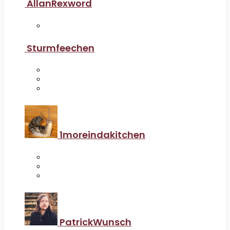
AllanRexword
Sturmfeechen
1moreindakitchen
PatrickWunsch