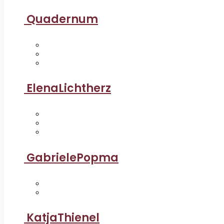
Quadernum
ElenaLichtherz
GabrielePopma
KatjaThienel