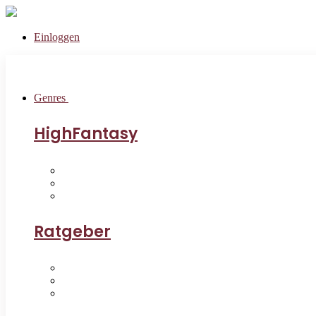
Einloggen
Genres
HighFantasy
Ratgeber