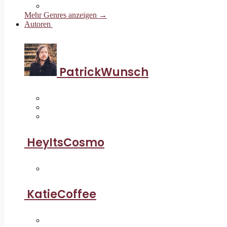
Mehr Genres anzeigen →
Autoren
PatrickWunsch
HeyItsCosmo
KatieCoffee