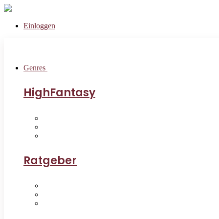
Einloggen
Genres
HighFantasy
Ratgeber