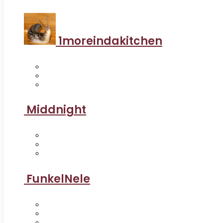
1moreindakitchen
Middnight
FunkelNele