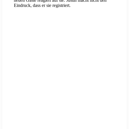
neuen Gäste reagiert auf sie. Justin macht nicht den
Eindruck, dass er sie registriert.