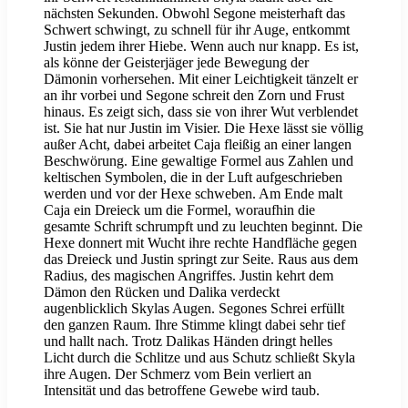
nächsten Sekunden. Obwohl Segone meisterhaft das
Schwert schwingt, zu schnell für ihr Auge, entkommt
Justin jedem ihrer Hiebe. Wenn auch nur knapp. Es ist,
als könne der Geisterjäger jede Bewegung der
Dämonin vorhersehen. Mit einer Leichtigkeit tänzelt er
an ihr vorbei und Segone schreit den Zorn und Frust
hinaus. Es zeigt sich, dass sie von ihrer Wut verblendet
ist. Sie hat nur Justin im Visier. Die Hexe lässt sie völlig
außer Acht, dabei arbeitet Caja fleißig an einer langen
Beschwörung. Eine gewaltige Formel aus Zahlen und
keltischen Symbolen, die in der Luft aufgeschrieben
werden und vor der Hexe schweben. Am Ende malt
Caja ein Dreieck um die Formel, woraufhin die
gesamte Schrift schrumpft und zu leuchten beginnt. Die
Hexe donnert mit Wucht ihre rechte Handfläche gegen
das Dreieck und Justin springt zur Seite. Raus aus dem
Radius, des magischen Angriffes. Justin kehrt dem
Dämon den Rücken und Dalika verdeckt
augenblicklich Skylas Augen. Segones Schrei erfüllt
den ganzen Raum. Ihre Stimme klingt dabei sehr tief
und hallt nach. Trotz Dalikas Händen dringt helles
Licht durch die Schlitze und aus Schutz schließt Skyla
ihre Augen. Der Schmerz vom Bein verliert an
Intensität und das betroffene Gewebe wird taub.