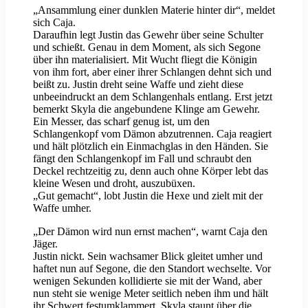
„Ansammlung einer dunklen Materie hinter dir“, meldet
sich Caja.
Daraufhin legt Justin das Gewehr über seine Schulter
und schießt. Genau in dem Moment, als sich Segone
über ihn materialisiert. Mit Wucht fliegt die Königin
von ihm fort, aber einer ihrer Schlangen dehnt sich und
beißt zu. Justin dreht seine Waffe und zieht diese
unbeeindruckt an dem Schlangenhals entlang. Erst jetzt
bemerkt Skyla die angebundene Klinge am Gewehr.
Ein Messer, das scharf genug ist, um den
Schlangenkopf vom Dämon abzutrennen. Caja reagiert
und hält plötzlich ein Einmachglas in den Händen. Sie
fängt den Schlangenkopf im Fall und schraubt den
Deckel rechtzeitig zu, denn auch ohne Körper lebt das
kleine Wesen und droht, auszubüxen.
„Gut gemacht“, lobt Justin die Hexe und zielt mit der
Waffe umher.
„Der Dämon wird nun ernst machen“, warnt Caja den
Jäger.
Justin nickt. Sein wachsamer Blick gleitet umher und
haftet nun auf Segone, die den Standort wechselte. Vor
wenigen Sekunden kollidierte sie mit der Wand, aber
nun steht sie wenige Meter seitlich neben ihm und hält
ihr Schwert festumklammert. Skyla staunt über die