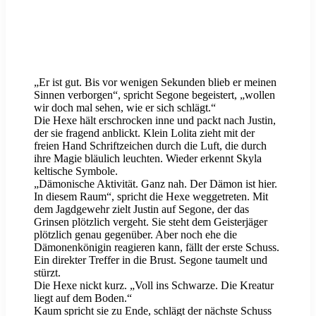
„Er ist gut. Bis vor wenigen Sekunden blieb er meinen
Sinnen verborgen“, spricht Segone begeistert, „wollen
wir doch mal sehen, wie er sich schlägt.“
Die Hexe hält erschrocken inne und packt nach Justin,
der sie fragend anblickt. Klein Lolita zieht mit der
freien Hand Schriftzeichen durch die Luft, die durch
ihre Magie bläulich leuchten. Wieder erkennt Skyla
keltische Symbole.
„Dämonische Aktivität. Ganz nah. Der Dämon ist hier.
In diesem Raum“, spricht die Hexe weggetreten. Mit
dem Jagdgewehr zielt Justin auf Segone, der das
Grinsen plötzlich vergeht. Sie steht dem Geisterjäger
plötzlich genau gegenüber. Aber noch ehe die
Dämonenkönigin reagieren kann, fällt der erste Schuss.
Ein direkter Treffer in die Brust. Segone taumelt und
stürzt.
Die Hexe nickt kurz. „Voll ins Schwarze. Die Kreatur
liegt auf dem Boden.“
Kaum spricht sie zu Ende, schlägt der nächste Schuss