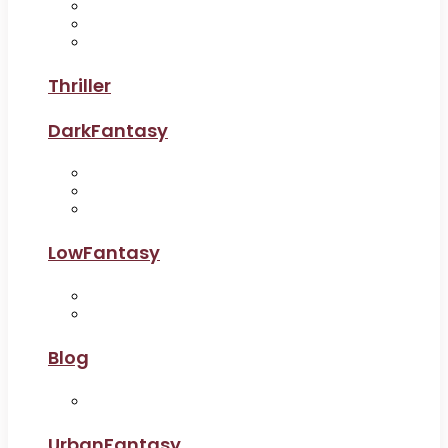
Thriller
DarkFantasy
LowFantasy
Blog
UrbanFantasy