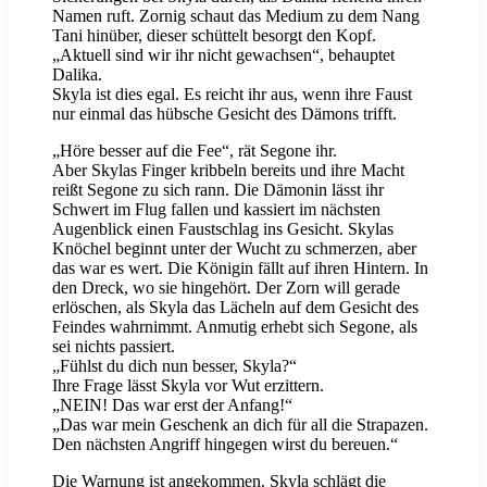
Namen ruft. Zornig schaut das Medium zu dem Nang
Tani hinüber, dieser schüttelt besorgt den Kopf.
„Aktuell sind wir ihr nicht gewachsen“, behauptet
Dalika.
Skyla ist dies egal. Es reicht ihr aus, wenn ihre Faust
nur einmal das hübsche Gesicht des Dämons trifft.
„Höre besser auf die Fee“, rät Segone ihr.
Aber Skylas Finger kribbeln bereits und ihre Macht
reißt Segone zu sich rann. Die Dämonin lässt ihr
Schwert im Flug fallen und kassiert im nächsten
Augenblick einen Faustschlag ins Gesicht. Skylas
Knöchel beginnt unter der Wucht zu schmerzen, aber
das war es wert. Die Königin fällt auf ihren Hintern. In
den Dreck, wo sie hingehört. Der Zorn will gerade
erlöschen, als Skyla das Lächeln auf dem Gesicht des
Feindes wahrnimmt. Anmutig erhebt sich Segone, als
sei nichts passiert.
„Fühlst du dich nun besser, Skyla?“
Ihre Frage lässt Skyla vor Wut erzittern.
„NEIN! Das war erst der Anfang!“
„Das war mein Geschenk an dich für all die Strapazen.
Den nächsten Angriff hingegen wirst du bereuen.“
Die Warnung ist angekommen. Skyla schlägt die