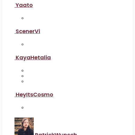
Yaato
ScenerVi
KayaHetalia
HeyItsCosmo
PatrickWunsch