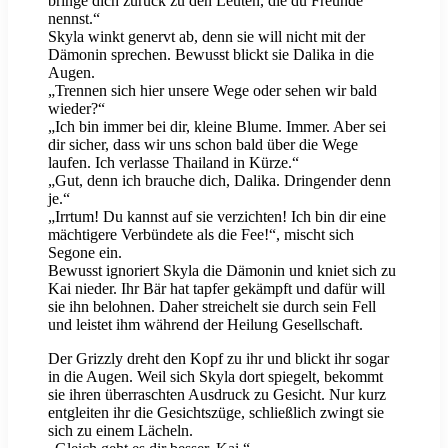
bringe dich zurück zu den Leuten, die du Freunde
nennst.“
Skyla winkt genervt ab, denn sie will nicht mit der
Dämonin sprechen. Bewusst blickt sie Dalika in die
Augen.
„Trennen sich hier unsere Wege oder sehen wir bald
wieder?“
„Ich bin immer bei dir, kleine Blume. Immer. Aber sei
dir sicher, dass wir uns schon bald über die Wege
laufen. Ich verlasse Thailand in Kürze.“
„Gut, denn ich brauche dich, Dalika. Dringender denn
je.“
„Irrtum! Du kannst auf sie verzichten! Ich bin dir eine
mächtigere Verbündete als die Fee!“, mischt sich
Segone ein.
Bewusst ignoriert Skyla die Dämonin und kniet sich zu
Kai nieder. Ihr Bär hat tapfer gekämpft und dafür will
sie ihn belohnen. Daher streichelt sie durch sein Fell
und leistet ihm während der Heilung Gesellschaft.
Der Grizzly dreht den Kopf zu ihr und blickt ihr sogar
in die Augen. Weil sich Skyla dort spiegelt, bekommt
sie ihren überraschten Ausdruck zu Gesicht. Nur kurz
entgleiten ihr die Gesichtszüge, schließlich zwingt sie
sich zu einem Lächeln.