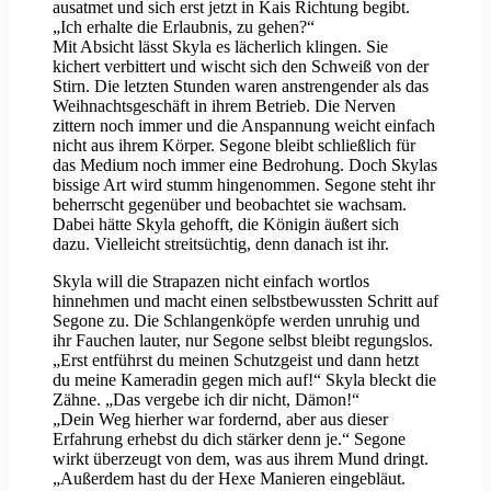
ausatmet und sich erst jetzt in Kais Richtung begibt.
„Ich erhalte die Erlaubnis, zu gehen?“
Mit Absicht lässt Skyla es lächerlich klingen. Sie
kichert verbittert und wischt sich den Schweiß von der
Stirn. Die letzten Stunden waren anstrengender als das
Weihnachtsgeschäft in ihrem Betrieb. Die Nerven
zittern noch immer und die Anspannung weicht einfach
nicht aus ihrem Körper. Segone bleibt schließlich für
das Medium noch immer eine Bedrohung. Doch Skylas
bissige Art wird stumm hingenommen. Segone steht ihr
beherrscht gegenüber und beobachtet sie wachsam.
Dabei hätte Skyla gehofft, die Königin äußert sich
dazu. Vielleicht streitsüchtig, denn danach ist ihr.
Skyla will die Strapazen nicht einfach wortlos
hinnehmen und macht einen selbstbewussten Schritt auf
Segone zu. Die Schlangenköpfe werden unruhig und
ihr Fauchen lauter, nur Segone selbst bleibt regungslos.
„Erst entführst du meinen Schutzgeist und dann hetzt
du meine Kameradin gegen mich auf!“ Skyla bleckt die
Zähne. „Das vergebe ich dir nicht, Dämon!“
„Dein Weg hierher war fordernd, aber aus dieser
Erfahrung erhebst du dich stärker denn je.“ Segone
wirkt überzeugt von dem, was aus ihrem Mund dringt.
„Außerdem hast du der Hexe Manieren eingebläut.