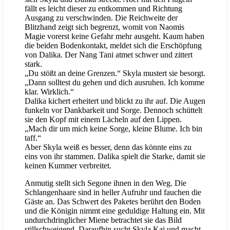
fällt es leicht dieser zu entkommen und Richtung
Ausgang zu verschwinden. Die Reichweite der
Blitzhand zeigt sich begrenzt, womit von Naomis
Magie vorerst keine Gefahr mehr ausgeht. Kaum haben
die beiden Bodenkontakt, meldet sich die Erschöpfung
von Dalika. Der Nang Tani atmet schwer und zittert
stark.
„Du stößt an deine Grenzen.“ Skyla mustert sie besorgt.
„Dann solltest du gehen und dich ausruhen. Ich komme
klar. Wirklich.“
Dalika kichert erheitert und blickt zu ihr auf. Die Augen
funkeln vor Dankbarkeit und Sorge. Dennoch schüttelt
sie den Kopf mit einem Lächeln auf den Lippen.
„Mach dir um mich keine Sorge, kleine Blume. Ich bin
taff.“
Aber Skyla weiß es besser, denn das könnte eins zu
eins von ihr stammen. Dalika spielt die Starke, damit sie
keinen Kummer verbreitet.
Anmutig stellt sich Segone ihnen in den Weg. Die
Schlangenhaare sind in heller Aufruhr und fauchen die
Gäste an. Das Schwert des Paketes berührt den Boden
und die Königin nimmt eine geduldige Haltung ein. Mit
undurchdringlicher Miene betrachtet sie das Bild
stillschweigend. Daraufhin sucht Skyla Kai und macht