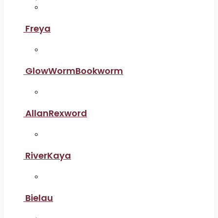
Freya
GlowWormBookworm
AllanRexword
RiverKaya
Bielau