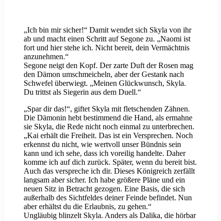
„Ich bin mir sicher!“ Damit wendet sich Skyla von ihr
ab und macht einen Schritt auf Segone zu. „Naomi ist
fort und hier stehe ich. Nicht bereit, dein Vermächtnis
anzunehmen.“
Segone neigt den Kopf. Der zarte Duft der Rosen mag
den Dämon umschmeicheln, aber der Gestank nach
Schwefel überwiegt. „Meinen Glückwunsch, Skyla.
Du trittst als Siegerin aus dem Duell.“
„Spar dir das!“, giftet Skyla mit fletschenden Zähnen.
Die Dämonin hebt bestimmend die Hand, als ermahne
sie Skyla, die Rede nicht noch einmal zu unterbrechen.
„Kai erhält die Freiheit. Das ist ein Versprechen. Noch
erkennst du nicht, wie wertvoll unser Bündnis sein
kann und ich sehe, dass ich voreilig handelte. Daher
komme ich auf dich zurück. Später, wenn du bereit bist.
Auch das verspreche ich dir. Dieses Königreich zerfällt
langsam aber sicher. Ich habe größere Pläne und ein
neuen Sitz in Betracht gezogen. Eine Basis, die sich
außerhalb des Sichtfeldes deiner Feinde befindet. Nun
aber erhältst du die Erlaubnis, zu gehen.“
Ungläubig blinzelt Skyla. Anders als Dalika, die hörbar