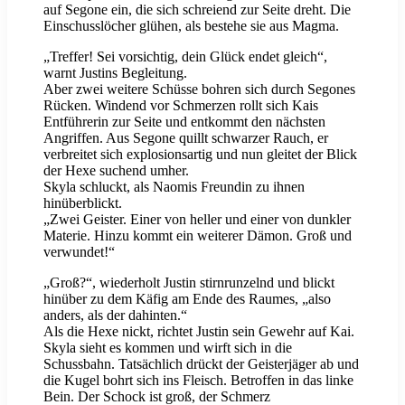
auf Segone ein, die sich schreiend zur Seite dreht. Die
Einschusslöcher glühen, als bestehe sie aus Magma.
„Treffer! Sei vorsichtig, dein Glück endet gleich“,
warnt Justins Begleitung.
Aber zwei weitere Schüsse bohren sich durch Segones
Rücken. Windend vor Schmerzen rollt sich Kais
Entführerin zur Seite und entkommt den nächsten
Angriffen. Aus Segone quillt schwarzer Rauch, er
verbreitet sich explosionsartig und nun gleitet der Blick
der Hexe suchend umher.
Skyla schluckt, als Naomis Freundin zu ihnen
hinüberblickt.
„Zwei Geister. Einer von heller und einer von dunkler
Materie. Hinzu kommt ein weiterer Dämon. Groß und
verwundet!“
„Groß?“, wiederholt Justin stirnrunzelnd und blickt
hinüber zu dem Käfig am Ende des Raumes, „also
anders, als der dahinten.“
Als die Hexe nickt, richtet Justin sein Gewehr auf Kai.
Skyla sieht es kommen und wirft sich in die
Schussbahn. Tatsächlich drückt der Geisterjäger ab und
die Kugel bohrt sich ins Fleisch. Betroffen in das linke
Bein. Der Schock ist groß, der Schmerz