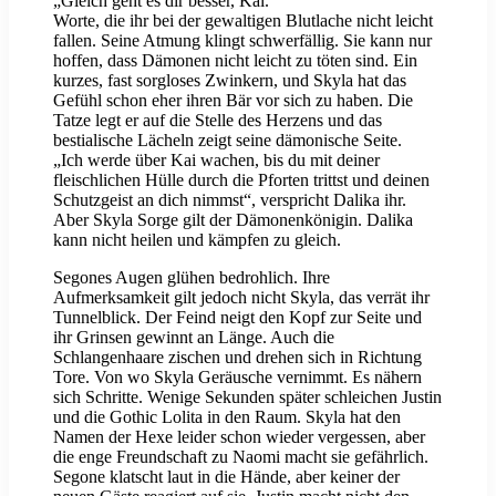
„Gleich geht es dir besser, Kai.“
Worte, die ihr bei der gewaltigen Blutlache nicht leicht
fallen. Seine Atmung klingt schwerfällig. Sie kann nur
hoffen, dass Dämonen nicht leicht zu töten sind. Ein
kurzes, fast sorgloses Zwinkern, und Skyla hat das
Gefühl schon eher ihren Bär vor sich zu haben. Die
Tatze legt er auf die Stelle des Herzens und das
bestialische Lächeln zeigt seine dämonische Seite.
„Ich werde über Kai wachen, bis du mit deiner
fleischlichen Hülle durch die Pforten trittst und deinen
Schutzgeist an dich nimmst“, verspricht Dalika ihr.
Aber Skyla Sorge gilt der Dämonenkönigin. Dalika
kann nicht heilen und kämpfen zu gleich.
Segones Augen glühen bedrohlich. Ihre
Aufmerksamkeit gilt jedoch nicht Skyla, das verrät ihr
Tunnelblick. Der Feind neigt den Kopf zur Seite und
ihr Grinsen gewinnt an Länge. Auch die
Schlangenhaare zischen und drehen sich in Richtung
Tore. Von wo Skyla Geräusche vernimmt. Es nähern
sich Schritte. Wenige Sekunden später schleichen Justin
und die Gothic Lolita in den Raum. Skyla hat den
Namen der Hexe leider schon wieder vergessen, aber
die enge Freundschaft zu Naomi macht sie gefährlich.
Segone klatscht laut in die Hände, aber keiner der