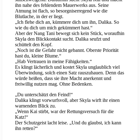
ihn nahe des fehlendem Mauerwerks aus. Seine
Atmung ist flach, so besorgniserregend wie die
Blutlache, in der er liegt.
„Ich flehe dich an, kümmere dich um ihn, Dalika. So
wie du dich um mich gekümmert hast.“
Aber der Nang Tani bewegt sich kein Stück, woraufhin
Skyla den Blickkontakt sucht. Dalika seufzt und
schüttelt den Kopf.
„Noch ist die Gefahr nicht gebannt. Oberste Priorität
hast du, kleine Blume.“
„Hab Vertrauen in meine Fähigkeiten.“
Es klingt lächerlich und kostet Skyla unglaublich viel
Überwindung, solch einen Satz rauszuhauen. Denn das
würde heißen, dass sie ihre Macht anerkennt und
freiwillig nutzen mag. Ohne Bedenken.
„Du unterschätzt den Feind!“
Dalika klingt vorwurfsvoll, aber Skyla wirft ihr einen
warnenden Blick zu.
„Wenn Kai stirbt, war der Rettungsversuch für die
Katz!“
Der Schutzgeist lacht leise. „Und du glaubst, ich kann
ihn retten?“