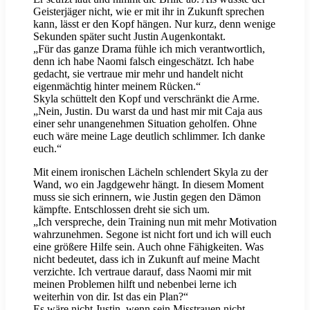
Geisterjäger nicht, wie er mit ihr in Zukunft sprechen
kann, lässt er den Kopf hängen. Nur kurz, denn wenige
Sekunden später sucht Justin Augenkontakt.
„Für das ganze Drama fühle ich mich verantwortlich,
denn ich habe Naomi falsch eingeschätzt. Ich habe
gedacht, sie vertraue mir mehr und handelt nicht
eigenmächtig hinter meinem Rücken.“
Skyla schüttelt den Kopf und verschränkt die Arme.
„Nein, Justin. Du warst da und hast mir mit Caja aus
einer sehr unangenehmen Situation geholfen. Ohne
euch wäre meine Lage deutlich schlimmer. Ich danke
euch.“
Mit einem ironischen Lächeln schlendert Skyla zu der
Wand, wo ein Jagdgewehr hängt. In diesem Moment
muss sie sich erinnern, wie Justin gegen den Dämon
kämpfte. Entschlossen dreht sie sich um.
„Ich verspreche, dein Training nun mit mehr Motivation
wahrzunehmen. Segone ist nicht fort und ich will euch
eine größere Hilfe sein. Auch ohne Fähigkeiten. Was
nicht bedeutet, dass ich in Zukunft auf meine Macht
verzichte. Ich vertraue darauf, dass Naomi mir mit
meinen Problemen hilft und nebenbei lerne ich
weiterhin von dir. Ist das ein Plan?“
Es wäre nicht Justin, wenn sein Misstrauen nicht