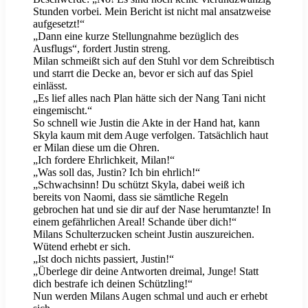
Stunden vorbei. Mein Bericht ist nicht mal ansatzweise
aufgesetzt!“
„Dann eine kurze Stellungnahme bezüglich des
Ausflugs“, fordert Justin streng.
Milan schmeißt sich auf den Stuhl vor dem Schreibtisch
und starrt die Decke an, bevor er sich auf das Spiel
einlässt.
„Es lief alles nach Plan hätte sich der Nang Tani nicht
eingemischt.“
So schnell wie Justin die Akte in der Hand hat, kann
Skyla kaum mit dem Auge verfolgen. Tatsächlich haut
er Milan diese um die Ohren.
„Ich fordere Ehrlichkeit, Milan!“
„Was soll das, Justin? Ich bin ehrlich!“
„Schwachsinn! Du schützt Skyla, dabei weiß ich
bereits von Naomi, dass sie sämtliche Regeln
gebrochen hat und sie dir auf der Nase herumtanzte! In
einem gefährlichen Areal! Schande über dich!“
Milans Schulterzucken scheint Justin auszureichen.
Wütend erhebt er sich.
„Ist doch nichts passiert, Justin!“
„Überlege dir deine Antworten dreimal, Junge! Statt
dich bestrafe ich deinen Schützling!“
Nun werden Milans Augen schmal und auch er erhebt