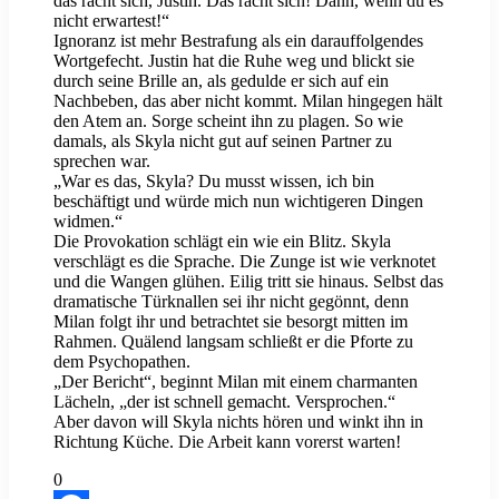
das rächt sich, Justin. Das rächt sich! Dann, wenn du es
nicht erwartest!“
Ignoranz ist mehr Bestrafung als ein darauffolgendes
Wortgefecht. Justin hat die Ruhe weg und blickt sie
durch seine Brille an, als gedulde er sich auf ein
Nachbeben, das aber nicht kommt. Milan hingegen hält
den Atem an. Sorge scheint ihn zu plagen. So wie
damals, als Skyla nicht gut auf seinen Partner zu
sprechen war.
„War es das, Skyla? Du musst wissen, ich bin
beschäftigt und würde mich nun wichtigeren Dingen
widmen.“
Die Provokation schlägt ein wie ein Blitz. Skyla
verschlägt es die Sprache. Die Zunge ist wie verknotet
und die Wangen glühen. Eilig tritt sie hinaus. Selbst das
dramatische Türknallen sei ihr nicht gegönnt, denn
Milan folgt ihr und betrachtet sie besorgt mitten im
Rahmen. Quälend langsam schließt er die Pforte zu
dem Psychopathen.
„Der Bericht“, beginnt Milan mit einem charmanten
Lächeln, „der ist schnell gemacht. Versprochen.“
Aber davon will Skyla nichts hören und winkt ihn in
Richtung Küche. Die Arbeit kann vorerst warten!
0