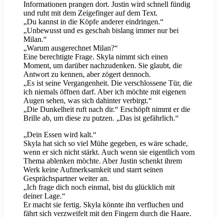
Informationen prangen dort. Justin wird schnell fündig
und ruht mit dem Zeigefinger auf dem Text.
„Du kannst in die Köpfe anderer eindringen.“
„Unbewusst und es geschah bislang immer nur bei
Milan.“
„Warum ausgerechnet Milan?“
Eine berechtigte Frage. Skyla nimmt sich einen
Moment, um darüber nachzudenken. Sie glaubt, die
Antwort zu kennen, aber zögert dennoch.
„Es ist seine Vergangenheit. Die verschlossene Tür, die
ich niemals öffnen darf. Aber ich möchte mit eigenen
Augen sehen, was sich dahinter verbirgt.“
„Die Dunkelheit ruft nach dir.“ Erschöpft nimmt er die
Brille ab, um diese zu putzen. „Das ist gefährlich.“
„Dein Essen wird kalt.“
Skyla hat sich so viel Mühe gegeben, es wäre schade,
wenn er sich nicht stärkt. Auch wenn sie eigentlich vom
Thema ablenken möchte. Aber Justin schenkt ihrem
Werk keine Aufmerksamkeit und starrt seinen
Gesprächspartner weiter an.
„Ich frage dich noch einmal, bist du glücklich mit
deiner Lage.“
Er macht sie fertig. Skyla könnte ihn verfluchen und
fährt sich verzweifelt mit den Fingern durch die Haare.