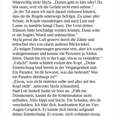
Widerwillig nickt Skyla. „Darum geht es hier oder? Du
bist sauer, weil ich die Gefahr nicht ernst nehme.“
„In der Tat muss ich mich darauf verlassen können,
dass du die Regeln unterwegs befolgst. Zu unser aller
Schutz. In Köpfe einzudringen und nach Lust und
Laune zu handeln bringt Chaos. Der Geist deines
Dämons hätte beschädigt werden können. Dann wäre
er ein fragiles Wrack und unbrauchbar.“
Skyla presst die Luft genervt durch die Zähne und
betrachtet dies von einem anderen Blickwinkel.
„Es mögen Erinnerungen gewesen sein, aber ich wurde
wahrgenommen und konnte mit Personen in Aktion
treten. Damit bin ich in der Lage, etwas zu verändern.“
„Falsch!“ Justin schüttelt erzürnt den Kopf. „Deine
Einmischung fand bereits in der Vergangenheit statt.
Ein Paradox. Ist dir bewusst, was das bedeutet? Was
ein Paradox überhaupt ist?“
„Etwas, was nicht eintreten sollte und alles auf den
Kopf stellt“, antwortet Skyla schnaufend.
Statt Lob funkelt Justin sie böse an. „Fällt ein
Dominostein, kannst du die Kettenreaktion nicht
aufhalten. Alles kippt und bricht. Ein Schaden, den du
verschuldest. Ich bitte dich, konfrontiere Kai im Vier-
Augen-Gespräch. Er kannte dich bereits aufgrund
deiner Einmischung. Er wusste, euch verbindet etwas,