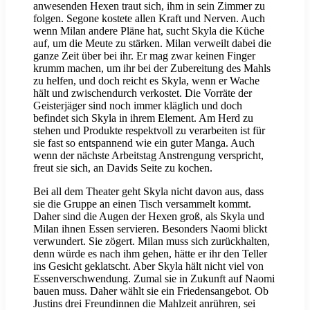
anwesenden Hexen traut sich, ihm in sein Zimmer zu
folgen. Segone kostete allen Kraft und Nerven. Auch
wenn Milan andere Pläne hat, sucht Skyla die Küche
auf, um die Meute zu stärken. Milan verweilt dabei die
ganze Zeit über bei ihr. Er mag zwar keinen Finger
krumm machen, um ihr bei der Zubereitung des Mahls
zu helfen, und doch reicht es Skyla, wenn er Wache
hält und zwischendurch verkostet. Die Vorräte der
Geisterjäger sind noch immer kläglich und doch
befindet sich Skyla in ihrem Element. Am Herd zu
stehen und Produkte respektvoll zu verarbeiten ist für
sie fast so entspannend wie ein guter Manga. Auch
wenn der nächste Arbeitstag Anstrengung verspricht,
freut sie sich, an Davids Seite zu kochen.
Bei all dem Theater geht Skyla nicht davon aus, dass
sie die Gruppe an einen Tisch versammelt kommt.
Daher sind die Augen der Hexen groß, als Skyla und
Milan ihnen Essen servieren. Besonders Naomi blickt
verwundert. Sie zögert. Milan muss sich zurückhalten,
denn würde es nach ihm gehen, hätte er ihr den Teller
ins Gesicht geklatscht. Aber Skyla hält nicht viel von
Essenverschwendung. Zumal sie in Zukunft auf Naomi
bauen muss. Daher wählt sie ein Friedensangebot. Ob
Justins drei Freundinnen die Mahlzeit anrühren, sei