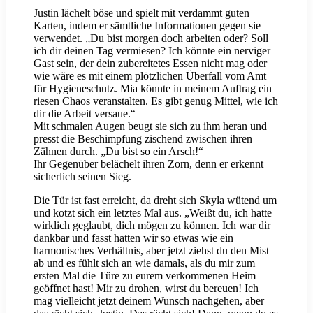
Justin lächelt böse und spielt mit verdammt guten
Karten, indem er sämtliche Informationen gegen sie
verwendet. „Du bist morgen doch arbeiten oder? Soll
ich dir deinen Tag vermiesen? Ich könnte ein nerviger
Gast sein, der dein zubereitetes Essen nicht mag oder
wie wäre es mit einem plötzlichen Überfall vom Amt
für Hygieneschutz. Mia könnte in meinem Auftrag ein
riesen Chaos veranstalten. Es gibt genug Mittel, wie ich
dir die Arbeit versaue.“
Mit schmalen Augen beugt sie sich zu ihm heran und
presst die Beschimpfung zischend zwischen ihren
Zähnen durch. „Du bist so ein Arsch!“
Ihr Gegenüber belächelt ihren Zorn, denn er erkennt
sicherlich seinen Sieg.
Die Tür ist fast erreicht, da dreht sich Skyla wütend um
und kotzt sich ein letztes Mal aus. „Weißt du, ich hatte
wirklich geglaubt, dich mögen zu können. Ich war dir
dankbar und fasst hatten wir so etwas wie ein
harmonisches Verhältnis, aber jetzt ziehst du den Mist
ab und es fühlt sich an wie damals, als du mir zum
ersten Mal die Türe zu eurem verkommenen Heim
geöffnet hast! Mir zu drohen, wirst du bereuen! Ich
mag vielleicht jetzt deinem Wunsch nachgehen, aber