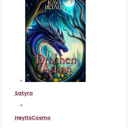
Satyra
HeyItsCosmo