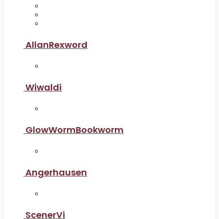
AllanRexword
Wiwaldi
GlowWormBookworm
Angerhausen
ScenerVi