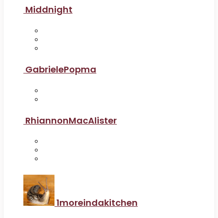
Middnight
GabrielePopma
RhiannonMacAlister
1moreindakitchen