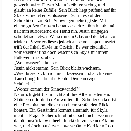
geweckt wäre. Dieser Mann bleibt vorsichtig und
glaubt an keine Zufälle. Sein Blick liegt prüfend auf ihr.
Skyla schreitet entschlossenen Schrittes auf den
Schreibtisch zu. Sein Schweigen belustigt sie. Mit
einem großen Grinsen beugt sie sich zu ihm hinab und
hält ihm auffordernd die Hand hin. Justin hingegen
schüttet sich etwas Wasser in ein Glas und deutet an zu
trinken. Bevor er dieses jedoch an seine Lippen ansetzt,
trifft der Inhalt Skyla im Gesicht. Es war eigentlich
vorhersehbar und doch wischt sich Skyla mit ihrem
Pulloverärmel sauber.
„Weihwasser“, ahnt sie.
Justin nickt stumm. Sein Blick bleibt wachsam.
„Wie du siehst, bin ich nicht besessen und auch keine
Täuschung. Ich bin die Echte. Deine nervige
Schülerin.“
„Woher kommt der Sinneswandel?“
Natürlich geht Justin nicht auf ihre Albernheiten ein.
Stattdessen fordert er Antworten. Ihr Schulterzucken ist
eine Provokation, die er mit einem strafenden Blick
kontert. Ein Geständnis kommt alternativ für Skyla
nicht in Frage. Sicherlich rühmt er sich nicht, wenn sie
damit rausrückt, wie beeindruckt sie von seiner Aktion
war, und doch hat dieser unverschämte Kerl kein Lob