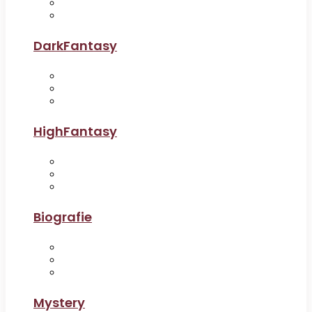
DarkFantasy
HighFantasy
Biografie
Mystery