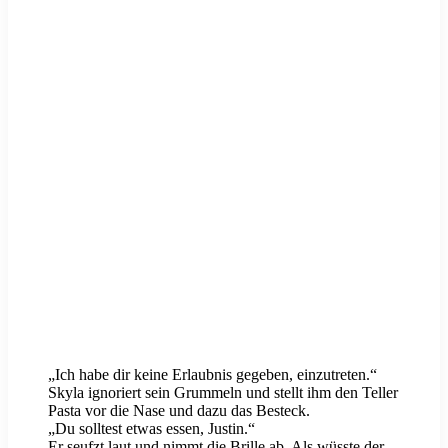
„Ich habe dir keine Erlaubnis gegeben, einzutreten.“
Skyla ignoriert sein Grummeln und stellt ihm den Teller
Pasta vor die Nase und dazu das Besteck.
„Du solltest etwas essen, Justin.“
Er seufzt laut und nimmt die Brille ab. Als wüsste der