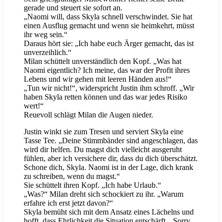
gerade und steuert sie sofort an.
„Naomi will, dass Skyla schnell verschwindet. Sie hat
einen Ausflug gemacht und wenn sie heimkehrt, müsst
ihr weg sein.“
Daraus hört sie: „Ich habe euch Ärger gemacht, das ist
unverzeihlich.“
Milan schüttelt unverständlich den Kopf. „Was hat
Naomi eigentlich? Ich meine, das war der Profit ihres
Lebens und wir gehen mit leeren Händen aus!“
„Tun wir nicht!“, widerspricht Justin ihm schroff. „Wir
haben Skyla retten können und das war jedes Risiko
wert!“
Reuevoll schlägt Milan die Augen nieder.
Justin winkt sie zum Tresen und serviert Skyla eine
Tasse Tee. „Deine Stimmbänder sind angeschlagen, das
wird dir helfen. Du magst dich vielleicht ausgeruht
fühlen, aber ich versichere dir, dass du dich überschätzt.
Schone dich, Skyla. Naomi ist in der Lage, dich krank
zu schreiben, wenn du magst.“
Sie schüttelt ihren Kopf. „Ich habe Urlaub.“
„Was?“ Milan dreht sich schockiert zu ihr. „Warum
erfahre ich erst jetzt davon?“
Skyla bemüht sich mit dem Ansatz eines Lächelns und
hofft, dass Ehrlichkeit die Situation entschärft. „Sorry,