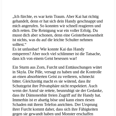
„Ich fürchte, es war kein Traum. Aber Kai hat richtig
gehandelt, denn er hat sich dein Handy geschnappt und
mich angerufen. So konnten wir schnell reagieren und
dich retten. Die Reinigung war ein voller Erfolg. Du
musst dich aber schonen, denn eine Geisterbesessenheit
ist nichts, was du auf die leichte Schulter nehmen
solltest.“
Es ist unfassbar! Wie konnte Kai das Handy
entsperren? Aber noch viel schlimmer ist die Tatsache,
dass ich von einem Geist besessen war!
Ein Sturm aus Zorn, Furcht und Enttäuschungen wütet
in Skyla. Die Pille, versagt zu haben und die Kontrolle
an einen absorbierten Geist zu verlieren, schmeckt
bitter. Gleichzeitig macht es sie wütend, dass ihr
Schutzgeist ihre Privatsphäre nicht respektiert. Auch
wenn der Anruf sie rettete, beunruhigt sie der Gedanke,
dass ihr Dämonenbär freien Zugriff auf ihr Handy hat.
Immerhin ist er abartig böse und kann einen riesen
Schaden mit ihrem Telefon anrichten. Der Ursprung
ihrer Furcht kommt daher, dass sich ihre Fähigkeiten
gegen sie gewandt haben und Monster erschaffen