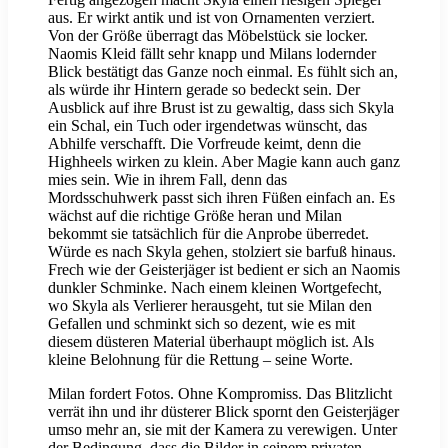
aus. Er wirkt antik und ist von Ornamenten verziert.
Von der Größe überragt das Möbelstück sie locker.
Naomis Kleid fällt sehr knapp und Milans lodernder
Blick bestätigt das Ganze noch einmal. Es fühlt sich an,
als würde ihr Hintern gerade so bedeckt sein. Der
Ausblick auf ihre Brust ist zu gewaltig, dass sich Skyla
ein Schal, ein Tuch oder irgendetwas wünscht, das
Abhilfe verschafft. Die Vorfreude keimt, denn die
Highheels wirken zu klein. Aber Magie kann auch ganz
mies sein. Wie in ihrem Fall, denn das
Mordsschuhwerk passt sich ihren Füßen einfach an. Es
wächst auf die richtige Größe heran und Milan
bekommt sie tatsächlich für die Anprobe überredet.
Würde es nach Skyla gehen, stolziert sie barfuß hinaus.
Frech wie der Geisterjäger ist bedient er sich an Naomis
dunkler Schminke. Nach einem kleinen Wortgefecht,
wo Skyla als Verlierer herausgeht, tut sie Milan den
Gefallen und schminkt sich so dezent, wie es mit
diesem düsteren Material überhaupt möglich ist. Als
kleine Belohnung für die Rettung – seine Worte.
Milan fordert Fotos. Ohne Kompromiss. Das Blitzlicht
verrät ihn und ihr düsterer Blick spornt den Geisterjäger
umso mehr an, sie mit der Kamera zu verewigen. Unter
der Bedingung, dass die Bilder in seinem privaten