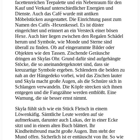
facettenreichen Teepalette und ein Nebenraum für den
Kauf und Verkauf unterschiedlicher Energien und
Dienste. Auch das Café wurde mit antiken
Möbelstücken ausgestattet. Die Einrichtung passt zum
Namen des Cafés -Hexenkessel. Es ist düster
eingerichtet und erinnert an ein Versteck einer bösen
Hexe. Auch hier liegen zwischen den Regalen Schädel
herum und Symbole, wie Monde und Sterne sind
überall zu finden. Ob auf eingerammte Bilder oder
Objekten wie den Tassen. Zischende Geräusche
dringen an Skylas Ohr. Grund dafür sind aufgehängte
Stöcke, die so aneinandergeknotet sind, dass sie
kreuzartige Symbole ergeben. Schlendern die beiden zu
nah an der Hängedeko vorbei, wird das Zischen lauter
und Skyla macht große Augen, als die Schnüre sich in
Schlangen verwandeln. Die Köpfe strecken sich ihnen
entgegen und die Fangzähne werden entblößt. Eine
Warnung, die sie besser ernst nimmt.
Skyla fühlt sich wie ein Stück Fleisch in einem
Löwenkäfig. Sämtliche Leute werden auf sie
aufmerksam, darunter auch Lukas, der in einer Ecke
sitzt und in einem alten Buch blättert. Ihr
Kindheitsfreund macht große Augen. Ihm steht der
Mund offen. Sicherlich ist er enttäuscht von ihr. So wie