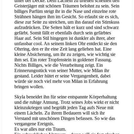
unter der Decke. Dem Lächeln zu urteilen scheinen den
Geisterjäger mit schönen Träumen belohnt zu sein. Sein
billiges Parfüm steigt ihr in die Nase und einzelne rote
Strähnen hängen ihm im Gesicht. So erlaubt sie es sich,
diese zur Seite zu streichen, um ihn darauf ein Stirnkuss
aufzudrücken. Die Seiten hält er kurz und sind schwarz
gefärbt. Somit fällt er ebenfalls durch sein gefärbtes
Haar auf. Sein Stil hingegen ist dunkler als ihrer, aber
unfassbar cool. An seinem linken Ohr entdeckt sie den
Ohrring, den er ihr eine Zeit lang geliehen hat. Eine
kleine Absicherung, um ihr zu zeigen, wie wichtig sie
ihm sei. Ein roter Tropfenstein in goldener Fassung.
Nichts Billiges, wie die Verarbeitung zeigt. Ein
Erinnerungsstück von seiner Mutter, wie Milan ihr
gestand. Leider hütet er seine Vergangenheit, dabei
würde sie noch viel mehr von Milan in Erfahrung
bringen wollen.
Skyla beneidet ihn für seine entspannte Körperhaltung
und die ruhige Atmung. Trotz seines Jobs wirkt er nicht
kleinzukriegen und begrüßt jeden Tag aufs Neue mit
einem Lächeln. Zu ihrem Bedauern will sich ihr
Verstand mit unschönen Dingen befassen. So wie das
vergangene Ereignis.
Es war alles nur ein Traum.