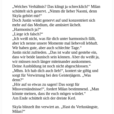
„Welches Verhältnis? Das klingt ja schrecklich!“ Milan
schüttelt sich genervt. „Nimm dir lieber Naomi, denn
Skyla gehört mir!“
Doch Justin winkt genervt auf und konzentriert sich
mehr auf das Medium, die amüsiert lächelt.
„Harmonisch ja?“
„Liege ich falsch?“
„Ich weiß nicht, was für dich unter harmonisch fällt,
aber ich nenne unsere Momente mal liebevoll lebhaft.
Wir haben gute, aber auch schlechte Tage.“
Justin nickt zufrieden. „Das ist wahr und gestehe ein,
dass wir beide launisch sein können. Aber du weißt ja,
wir müssen noch länger miteinander auskommen.
Deine Ausbildung ist noch nicht abgeschlossen.“
„Mhm. Ich hab dich auch lieb!“, kontert sie giftig und
sorgt für Verwirrung bei den Geisterjägern. „Was
denn?“
„Hör auf so etwas zu sagen! Das sorgt für
Missverständnisse!“, fordert Milan bestimmend. „Man
könnte meinen, dass ihr euch mögen würdet.“
Am Ende schüttelt sich der dreiste Kerl.
Skyla blinzelt ihn verwirrt an. „Hast du Verlustängste,
Milan?“