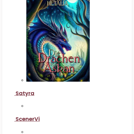
Satyra
ScenerVi