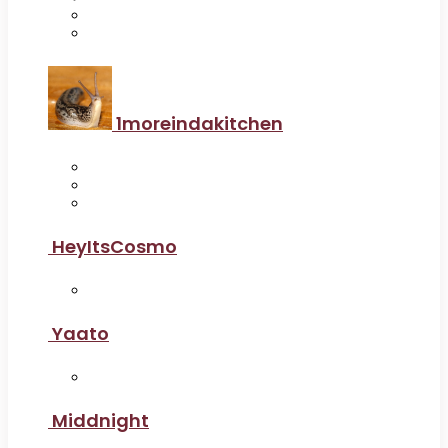
1moreindakitchen
HeyItsCosmo
Yaato
Middnight