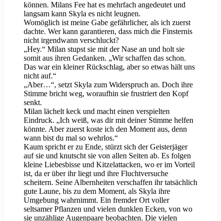
können. Milans Fee hat es mehrfach angedeutet und
langsam kann Skyla es nicht leugnen.
Womöglich ist meine Gabe gefährlicher, als ich zuerst
dachte. Wer kann garantieren, dass mich die Finsternis
nicht irgendwann verschluckt?
„Hey.“ Milan stupst sie mit der Nase an und holt sie
somit aus ihren Gedanken. „Wir schaffen das schon.
Das war ein kleiner Rückschlag, aber so etwas hält uns
nicht auf.“
„Aber…“, setzt Skyla zum Widerspruch an. Doch ihre
Stimme bricht weg, woraufhin sie frustriert den Kopf
senkt.
Milan lächelt keck und macht einen verspielten
Eindruck. „Ich weiß, was dir mit deiner Stimme helfen
könnte. Aber zuerst koste ich den Moment aus, denn
wann bist du mal so wehrlos.“
Kaum spricht er zu Ende, stürzt sich der Geisterjäger
auf sie und knutscht sie von allen Seiten ab. Es folgen
kleine Liebesbisse und Kitzelattacken, wo er im Vorteil
ist, da er über ihr liegt und ihre Fluchtversuche
scheitern. Seine Albernheiten verschaffen ihr tatsächlich
gute Laune, bis zu dem Moment, als Skyla ihre
Umgebung wahrnimmt. Ein fremder Ort voller
seltsamer Pflanzen und vielen dunklen Ecken, von wo
sie unzählige Augenpaare beobachten. Die vielen