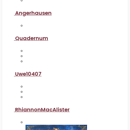
Angerhausen
Quadernum
Uwe10407
RhiannonMacAlister