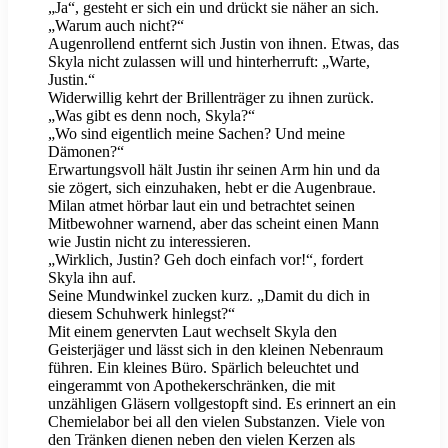
„Ja“, gesteht er sich ein und drückt sie näher an sich.
„Warum auch nicht?“
Augenrollend entfernt sich Justin von ihnen. Etwas, das
Skyla nicht zulassen will und hinterherruft: „Warte,
Justin.“
Widerwillig kehrt der Brillenträger zu ihnen zurück.
„Was gibt es denn noch, Skyla?“
„Wo sind eigentlich meine Sachen? Und meine
Dämonen?“
Erwartungsvoll hält Justin ihr seinen Arm hin und da
sie zögert, sich einzuhaken, hebt er die Augenbraue.
Milan atmet hörbar laut ein und betrachtet seinen
Mitbewohner warnend, aber das scheint einen Mann
wie Justin nicht zu interessieren.
„Wirklich, Justin? Geh doch einfach vor!“, fordert
Skyla ihn auf.
Seine Mundwinkel zucken kurz. „Damit du dich in
diesem Schuhwerk hinlegst?“
Mit einem genervten Laut wechselt Skyla den
Geisterjäger und lässt sich in den kleinen Nebenraum
führen. Ein kleines Büro. Spärlich beleuchtet und
eingerammt von Apothekerschränken, die mit
unzähligen Gläsern vollgestopft sind. Es erinnert an ein
Chemielabor bei all den vielen Substanzen. Viele von
den Tränken dienen neben den vielen Kerzen als