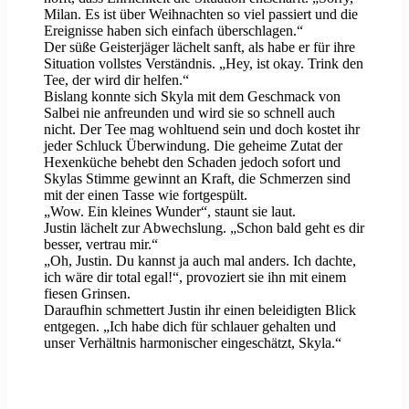
Milan. Es ist über Weihnachten so viel passiert und die
Ereignisse haben sich einfach überschlagen.“
Der süße Geisterjäger lächelt sanft, als habe er für ihre
Situation vollstes Verständnis. „Hey, ist okay. Trink den
Tee, der wird dir helfen.“
Bislang konnte sich Skyla mit dem Geschmack von
Salbei nie anfreunden und wird sie so schnell auch
nicht. Der Tee mag wohltuend sein und doch kostet ihr
jeder Schluck Überwindung. Die geheime Zutat der
Hexenküche behebt den Schaden jedoch sofort und
Skylas Stimme gewinnt an Kraft, die Schmerzen sind
mit der einen Tasse wie fortgespült.
„Wow. Ein kleines Wunder“, staunt sie laut.
Justin lächelt zur Abwechslung. „Schon bald geht es dir
besser, vertrau mir.“
„Oh, Justin. Du kannst ja auch mal anders. Ich dachte,
ich wäre dir total egal!“, provoziert sie ihn mit einem
fiesen Grinsen.
Daraufhin schmettert Justin ihr einen beleidigten Blick
entgegen. „Ich habe dich für schlauer gehalten und
unser Verhältnis harmonischer eingeschätzt, Skyla.“