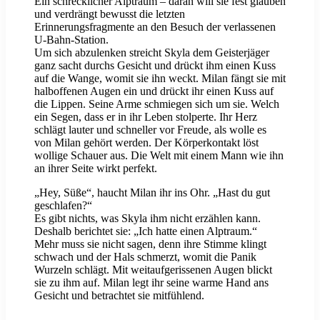
Ein schrecklicher Alptraum – daran will sie fest glauben
und verdrängt bewusst die letzten
Erinnerungsfragmente an den Besuch der verlassenen
U-Bahn-Station.
Um sich abzulenken streicht Skyla dem Geisterjäger
ganz sacht durchs Gesicht und drückt ihm einen Kuss
auf die Wange, womit sie ihn weckt. Milan fängt sie mit
halboffenen Augen ein und drückt ihr einen Kuss auf
die Lippen. Seine Arme schmiegen sich um sie. Welch
ein Segen, dass er in ihr Leben stolperte. Ihr Herz
schlägt lauter und schneller vor Freude, als wolle es
von Milan gehört werden. Der Körperkontakt löst
wollige Schauer aus. Die Welt mit einem Mann wie ihn
an ihrer Seite wirkt perfekt.
„Hey, Süße“, haucht Milan ihr ins Ohr. „Hast du gut
geschlafen?“
Es gibt nichts, was Skyla ihm nicht erzählen kann.
Deshalb berichtet sie: „Ich hatte einen Alptraum.“
Mehr muss sie nicht sagen, denn ihre Stimme klingt
schwach und der Hals schmerzt, womit die Panik
Wurzeln schlägt. Mit weitaufgerissenen Augen blickt
sie zu ihm auf. Milan legt ihr seine warme Hand ans
Gesicht und betrachtet sie mitfühlend.