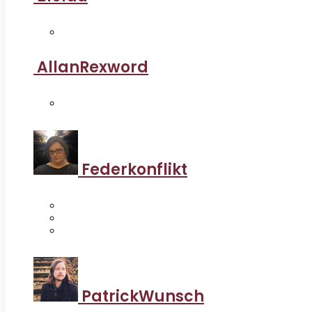
AllanRexword
Federkonflikt
PatrickWunsch