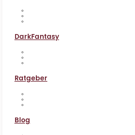
DarkFantasy
Ratgeber
Blog