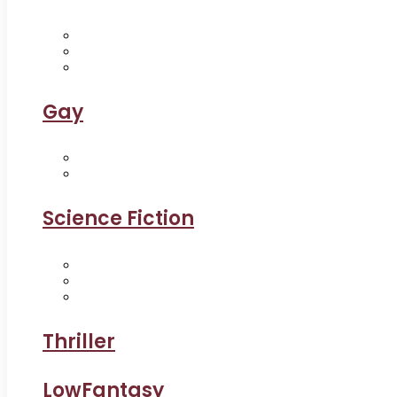
Gay
Science Fiction
Thriller
LowFantasy