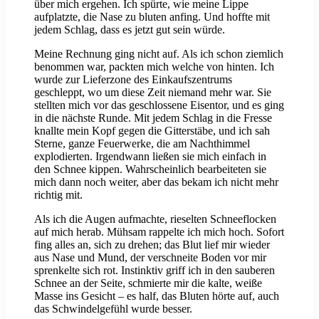
über mich ergehen. Ich spürte, wie meine Lippe
aufplatzte, die Nase zu bluten anfing. Und hoffte mit
jedem Schlag, dass es jetzt gut sein würde.
Meine Rechnung ging nicht auf. Als ich schon ziemlich
benommen war, packten mich welche von hinten. Ich
wurde zur Lieferzone des Einkaufszentrums
geschleppt, wo um diese Zeit niemand mehr war. Sie
stellten mich vor das geschlossene Eisentor, und es ging
in die nächste Runde. Mit jedem Schlag in die Fresse
knallte mein Kopf gegen die Gitterstäbe, und ich sah
Sterne, ganze Feuerwerke, die am Nachthimmel
explodierten. Irgendwann ließen sie mich einfach in
den Schnee kippen. Wahrscheinlich bearbeiteten sie
mich dann noch weiter, aber das bekam ich nicht mehr
richtig mit.
Als ich die Augen aufmachte, rieselten Schneeflocken
auf mich herab. Mühsam rappelte ich mich hoch. Sofort
fing alles an, sich zu drehen; das Blut lief mir wieder
aus Nase und Mund, der verschneite Boden vor mir
sprenkelte sich rot. Instinktiv griff ich in den sauberen
Schnee an der Seite, schmierte mir die kalte, weiße
Masse ins Gesicht – es half, das Bluten hörte auf, auch
das Schwindelgefühl wurde besser.