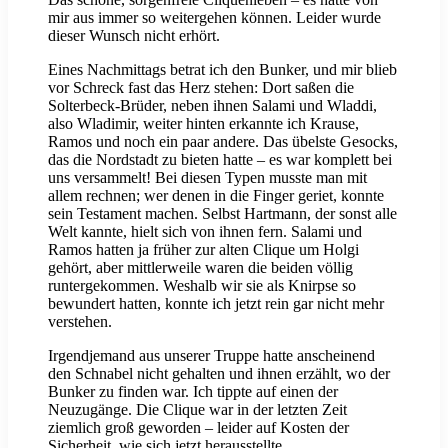
mir aus immer so weitergehen können. Leider wurde
dieser Wunsch nicht erhört.
Eines Nachmittags betrat ich den Bunker, und mir blieb
vor Schreck fast das Herz stehen: Dort saßen die
Solterbeck-Brüder, neben ihnen Salami und Wladdi,
also Wladimir, weiter hinten erkannte ich Krause,
Ramos und noch ein paar andere. Das übelste Gesocks,
das die Nordstadt zu bieten hatte – es war komplett bei
uns versammelt! Bei diesen Typen musste man mit
allem rechnen; wer denen in die Finger geriet, konnte
sein Testament machen. Selbst Hartmann, der sonst alle
Welt kannte, hielt sich von ihnen fern. Salami und
Ramos hatten ja früher zur alten Clique um Holgi
gehört, aber mittlerweile waren die beiden völlig
runtergekommen. Weshalb wir sie als Knirpse so
bewundert hatten, konnte ich jetzt rein gar nicht mehr
verstehen.
Irgendjemand aus unserer Truppe hatte anscheinend
den Schnabel nicht gehalten und ihnen erzählt, wo der
Bunker zu finden war. Ich tippte auf einen der
Neuzugänge. Die Clique war in der letzten Zeit
ziemlich groß geworden – leider auf Kosten der
Sicherheit, wie sich jetzt herausstellte.