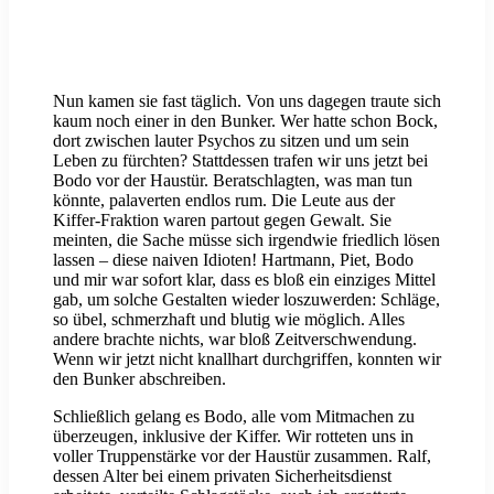
Nun kamen sie fast täglich. Von uns dagegen traute sich
kaum noch einer in den Bunker. Wer hatte schon Bock,
dort zwischen lauter Psychos zu sitzen und um sein
Leben zu fürchten? Stattdessen trafen wir uns jetzt bei
Bodo vor der Haustür. Beratschlagten, was man tun
könnte, palaverten endlos rum. Die Leute aus der
Kiffer-Fraktion waren partout gegen Gewalt. Sie
meinten, die Sache müsse sich irgendwie friedlich lösen
lassen – diese naiven Idioten! Hartmann, Piet, Bodo
und mir war sofort klar, dass es bloß ein einziges Mittel
gab, um solche Gestalten wieder loszuwerden: Schläge,
so übel, schmerzhaft und blutig wie möglich. Alles
andere brachte nichts, war bloß Zeitverschwendung.
Wenn wir jetzt nicht knallhart durchgriffen, konnten wir
den Bunker abschreiben.
Schließlich gelang es Bodo, alle vom Mitmachen zu
überzeugen, inklusive der Kiffer. Wir rotteten uns in
voller Truppenstärke vor der Haustür zusammen. Ralf,
dessen Alter bei einem privaten Sicherheitsdienst