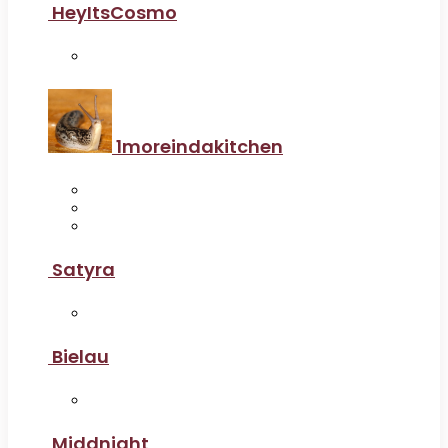
HeyItsCosmo
1moreindakitchen
Satyra
Bielau
Middnight