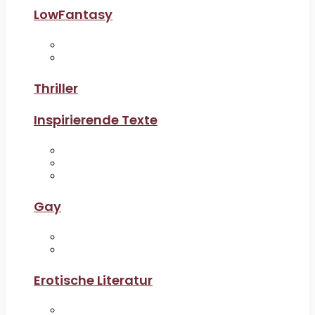
LowFantasy
Thriller
Inspirierende Texte
Gay
Erotische Literatur