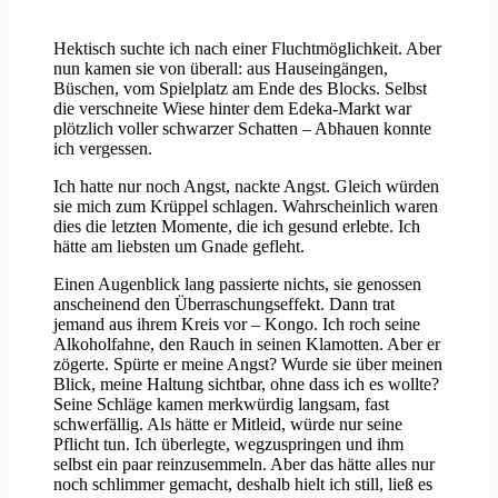
Hektisch suchte ich nach einer Fluchtmöglichkeit. Aber
nun kamen sie von überall: aus Hauseingängen,
Büschen, vom Spielplatz am Ende des Blocks. Selbst
die verschneite Wiese hinter dem Edeka-Markt war
plötzlich voller schwarzer Schatten – Abhauen konnte
ich vergessen.
Ich hatte nur noch Angst, nackte Angst. Gleich würden
sie mich zum Krüppel schlagen. Wahrscheinlich waren
dies die letzten Momente, die ich gesund erlebte. Ich
hätte am liebsten um Gnade gefleht.
Einen Augenblick lang passierte nichts, sie genossen
anscheinend den Überraschungseffekt. Dann trat
jemand aus ihrem Kreis vor – Kongo. Ich roch seine
Alkoholfahne, den Rauch in seinen Klamotten. Aber er
zögerte. Spürte er meine Angst? Wurde sie über meinen
Blick, meine Haltung sichtbar, ohne dass ich es wollte?
Seine Schläge kamen merkwürdig langsam, fast
schwerfällig. Als hätte er Mitleid, würde nur seine
Pflicht tun. Ich überlegte, wegzuspringen und ihm
selbst ein paar reinzusemmeln. Aber das hätte alles nur
noch schlimmer gemacht, deshalb hielt ich still, ließ es