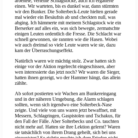
arbeitete, verteilte Schlagstöcke, auch ich ergatterte
einen. Wir warteten, bis es dunkel war, dann stürmten
wir den Bunker. Die Solterbeck-Leute hielten gerade
mal wieder ein Besäufnis ab und checkten null, was
abging. Ich hämmerte mit meinem Schlagstock wie ein
Berserker auf alles ein, was sich bewegte, zermatschte
einigen Leuten ordentlich die Fresse. Die Schlacht war
schnell gewonnen, sie rannten wie die Hasen. Wobei
wir auch dreimal so viele Leute waren wie sie, dazu
kam der Überraschungseffekt.
Natürlich waren wir mächtig stolz. Zwar hatten sich
einige vor der Aktion regelrecht eingeschissen, aber
wen interessierte das jetzt noch? Wir waren die Sieger,
hatten ihnen gezeigt, wo der Hammer hängt, das allein
zählte.
Ab sofort postierten wir Wachen am Bunkereingang
und in der näheren Umgebung, die Alarm schlagen
sollten, wenn sich irgendwo eine Solterbeck-Nase
zeigte. Und viele von uns waren jetzt bewaffnet, mit
Messern, Schlagringen, Gaspistolen und Tschakus, für
den Fall der Fälle. Aber Solterbecks und Co. tauchten
nicht mehr auf. Hatten sie ihre Lektion gelernt? Waren
sie tatsächlich von ihrem Drang geheilt, sich bei uns
einzunisten? So richtig mochte ich dem Frieden nicht