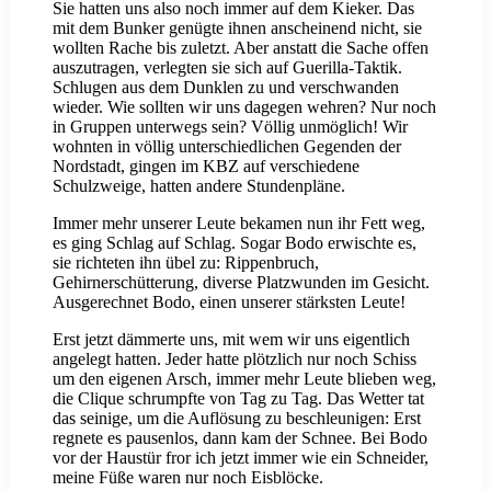
Sie hatten uns also noch immer auf dem Kieker. Das
mit dem Bunker genügte ihnen anscheinend nicht, sie
wollten Rache bis zuletzt. Aber anstatt die Sache offen
auszutragen, verlegten sie sich auf Guerilla-Taktik.
Schlugen aus dem Dunklen zu und verschwanden
wieder. Wie sollten wir uns dagegen wehren? Nur noch
in Gruppen unterwegs sein? Völlig unmöglich! Wir
wohnten in völlig unterschiedlichen Gegenden der
Nordstadt, gingen im KBZ auf verschiedene
Schulzweige, hatten andere Stundenpläne.
Immer mehr unserer Leute bekamen nun ihr Fett weg,
es ging Schlag auf Schlag. Sogar Bodo erwischte es,
sie richteten ihn übel zu: Rippenbruch,
Gehirnerschütterung, diverse Platzwunden im Gesicht.
Ausgerechnet Bodo, einen unserer stärksten Leute!
Erst jetzt dämmerte uns, mit wem wir uns eigentlich
angelegt hatten. Jeder hatte plötzlich nur noch Schiss
um den eigenen Arsch, immer mehr Leute blieben weg,
die Clique schrumpfte von Tag zu Tag. Das Wetter tat
das seinige, um die Auflösung zu beschleunigen: Erst
regnete es pausenlos, dann kam der Schnee. Bei Bodo
vor der Haustür fror ich jetzt immer wie ein Schneider,
meine Füße waren nur noch Eisblöcke.