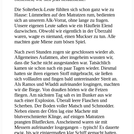
Die Solterbeck-Leute fühlten sich schon ganz wie zu
Hause: Lümmelten auf den Matratzen rum, bedienten
sich an unserem Alk-Vorrat, ohne lange zu fragen.
Unsere eigenen Leute saßen wie ein Häuflein Elend
dazwischen. Obwohl wir eigentlich in der Überzahl
waren, wagte es niemand, einen Muckser zu tun. Alle
machten gute Miene zum bösen Spiel.
Nach zwei Stunden zogen sie geschlossen wieder ab.
Allgemeines Aufatmen, aber insgeheim wussten wir,
dass die Sache nicht ausgestanden war. Tatsächlich
kamen sie schon nach ein paar Tagen wieder. Diesmal
hatten sie ihren eigenen Stoff mitgebracht, sie ließen
sich volllaufen und fingen bald untereinander Streit an.
Als Ramos und Wladdi aufeinander losgingen, machten
wir die Biege. Von draußen hörten wir die Fetzen
fliegen. Am nächsten Tag sah es im Bunker aus wie
nach einer Explosion. Überall leere Flaschen und
Scherben. Der Boden voller Matsch und Schmodder.
Neben einem der Öfen lag eine Machete mit
blutverschmierter Klinge, auf einigen Matratzen
prangten Blutflecken. Anscheinend waren sie mit
Messern aufeinander losgegangen – typisch! Es dauerte
ewig, bis wir einigermaßen klar Schiff gemacht hatten.