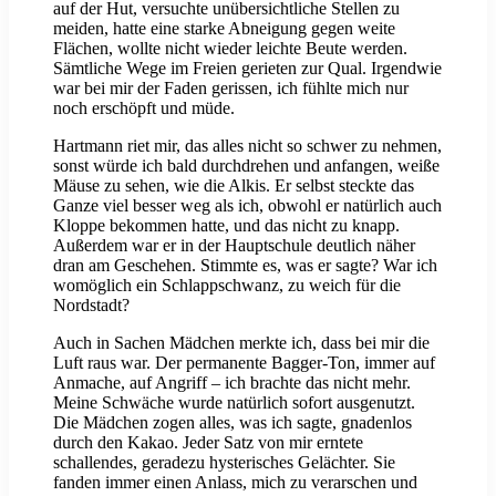
auf der Hut, versuchte unübersichtliche Stellen zu
meiden, hatte eine starke Abneigung gegen weite
Flächen, wollte nicht wieder leichte Beute werden.
Sämtliche Wege im Freien gerieten zur Qual. Irgendwie
war bei mir der Faden gerissen, ich fühlte mich nur
noch erschöpft und müde.
Hartmann riet mir, das alles nicht so schwer zu nehmen,
sonst würde ich bald durchdrehen und anfangen, weiße
Mäuse zu sehen, wie die Alkis. Er selbst steckte das
Ganze viel besser weg als ich, obwohl er natürlich auch
Kloppe bekommen hatte, und das nicht zu knapp.
Außerdem war er in der Hauptschule deutlich näher
dran am Geschehen. Stimmte es, was er sagte? War ich
womöglich ein Schlappschwanz, zu weich für die
Nordstadt?
Auch in Sachen Mädchen merkte ich, dass bei mir die
Luft raus war. Der permanente Bagger-Ton, immer auf
Anmache, auf Angriff – ich brachte das nicht mehr.
Meine Schwäche wurde natürlich sofort ausgenutzt.
Die Mädchen zogen alles, was ich sagte, gnadenlos
durch den Kakao. Jeder Satz von mir erntete
schallendes, geradezu hysterisches Gelächter. Sie
fanden immer einen Anlass, mich zu verarschen und