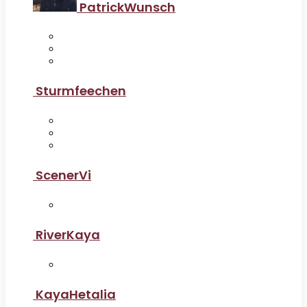
PatrickWunsch
Sturmfeechen
ScenerVi
RiverKaya
KayaHetalia