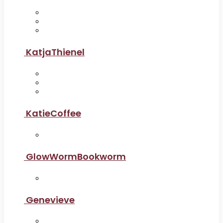
KatjaThienel
KatieCoffee
GlowWormBookworm
Genevieve