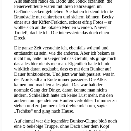
Alle standen ratlos da. Bodo und Jönck erzählten, die
Feuerwehrleute wären mit ihren Fahrzeugen im
Gelände stecken geblieben. Sie hatten letztendlich die
Brandstelle nur einkreisen und sichern können. Becky,
einer aus der Kiffer-Fraktion, schoss eifrig Fotos – er
wollte sich an die lokalen Medien wenden. Naiver
Trottel!, dachte ich. Die interessierte das doch einen
Dreck.
Die ganze Zeit versuchte ich, ebenfalls wütend und
enttäuscht zu sein, wie die anderen. Aber ich bekam es
nicht hin, hatte im Gegenteil das Gefühl, als ginge mich
das alles hier nichts mehr an. Eigentlich hatte ich nie
wirklich daran geglaubt, dass es mit dem Bunker auf
Dauer funktionierte. Und jetzt war halt passiert, was in
der Nordstadt am Ende immer passierte: Die Alkis
kamen und machten alles platt. Das war halt der
normale Gang der Dinge, daran konnte man nichts
ändern. Schließlich hatte ich keine Lust mehr, mit den
anderen an irgendeinem Haufen verkohlter Trümmer zu
stehen und zu jammern. Ich drehte mich um, sagte
„Tschüss“ und ging nach Hause.
Auf einmal war die legendäre Bunker-Clique bloß noch
eine x-beliebige Truppe, ohne Dach über dem Kopf,