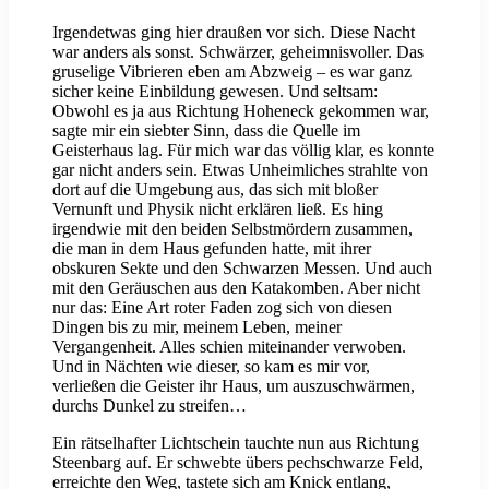
Irgendetwas ging hier draußen vor sich. Diese Nacht
war anders als sonst. Schwärzer, geheimnisvoller. Das
gruselige Vibrieren eben am Abzweig – es war ganz
sicher keine Einbildung gewesen. Und seltsam:
Obwohl es ja aus Richtung Hoheneck gekommen war,
sagte mir ein siebter Sinn, dass die Quelle im
Geisterhaus lag. Für mich war das völlig klar, es konnte
gar nicht anders sein. Etwas Unheimliches strahlte von
dort auf die Umgebung aus, das sich mit bloßer
Vernunft und Physik nicht erklären ließ. Es hing
irgendwie mit den beiden Selbstmördern zusammen,
die man in dem Haus gefunden hatte, mit ihrer
obskuren Sekte und den Schwarzen Messen. Und auch
mit den Geräuschen aus den Katakomben. Aber nicht
nur das: Eine Art roter Faden zog sich von diesen
Dingen bis zu mir, meinem Leben, meiner
Vergangenheit. Alles schien miteinander verwoben.
Und in Nächten wie dieser, so kam es mir vor,
verließen die Geister ihr Haus, um auszuschwärmen,
durchs Dunkel zu streifen…
Ein rätselhafter Lichtschein tauchte nun aus Richtung
Steenbarg auf. Er schwebte übers pechschwarze Feld,
erreichte den Weg, tastete sich am Knick entlang,