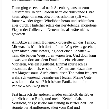
Dann ging es erst mal nach Steenbarg, anstatt zum
Geisterhaus. In den Feldern hatte die drückende Hitze
kaum abgenommen, obwohl es schon so spät war.
Immer wieder fegten Windböen heran und schüttelten
alles durch. Hinterher setzte das nervtötende, monotone
Fiepen der Grillen von Neuem ein, als wäre nichts
gewesen.
Am Abzweig nach Hoheneck drosselte ich das Tempo.
Mir war, als hätte ich dort auf dem Weg etwas gesehen,
ganz hinten, eine Bewegung oder einen Schatten –
nein, die beiden Wegspuren waren leer. Und doch kam
etwas von dort aus dem Dunkel… ein seltsames
Vibrieren, wie ein Kraftfeld. Einmal spürte ich es
besonders deutlich, es strahlte Wärme aus, dazu eine
Art Magnetismus. Auch einen leisen Ton nahm ich jetzt
wahr, schwingend, beinahe ein Heulen. Meine Güte,
was konnte das sein? Ich bekam Panik, trat in die
Pedale – bloß weg hier!
Fast hatte ich die anderen wieder eingeholt, da gab es
plötzlich einen Ruck, und meine Kette lief ab.
Verflucht, das passierte mir ständig in letzter Zeit! Ich
stoppte per Handbremse, stieg vom Rad und