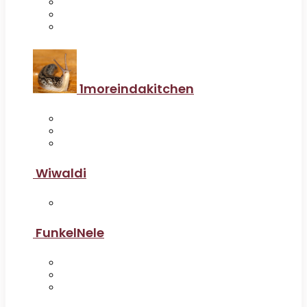
1moreindakitchen
Wiwaldi
FunkelNele