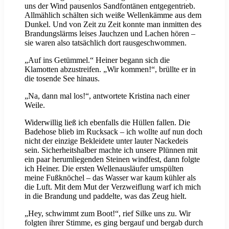
uns der Wind pausenlos Sandfontänen entgegentrieb.
Allmählich schälten sich weiße Wellenkämme aus dem
Dunkel. Und von Zeit zu Zeit konnte man inmitten des
Brandungslärms leises Jauchzen und Lachen hören –
sie waren also tatsächlich dort rausgeschwommen.
„Auf ins Getümmel.“ Heiner begann sich die
Klamotten abzustreifen. „Wir kommen!“, brüllte er in
die tosende See hinaus.
„Na, dann mal los!“, antwortete Kristina nach einer
Weile.
Widerwillig ließ ich ebenfalls die Hüllen fallen. Die
Badehose blieb im Rucksack – ich wollte auf nun doch
nicht der einzige Bekleidete unter lauter Nackedeis
sein. Sicherheitshalber machte ich unsere Plünnen mit
ein paar herumliegenden Steinen windfest, dann folgte
ich Heiner. Die ersten Wellenausläufer umspülten
meine Fußknöchel – das Wasser war kaum kühler als
die Luft. Mit dem Mut der Verzweiflung warf ich mich
in die Brandung und paddelte, was das Zeug hielt.
„Hey, schwimmt zum Boot!“, rief Silke uns zu. Wir
folgten ihrer Stimme, es ging bergauf und bergab durch