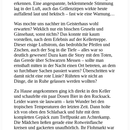
erkennen. Eine angespannte, beklemmende Stimmung
lag in der Luft, auch das Grillenzirpen wirkte heute
auffallend laut und hektisch – fast wie eine Warnung…
Was mochte uns nachher im Geisterhaus wohl
erwarten? Wirklich nur ein bisschen Gruseln und
Gänsehaut, sonst nichts? Das konnte mir kaum
vorstellen, nach dem Erlebnis auf der Kellertreppe.
Dieser eisige Luftstrom, das bedrohliche Pfeifen und
Zischen, auch der Sog in die Tiefe – alles war so
deutlich gewesen! Dazu kam die Story mit den Toten,
das Gerede über Schwarzen Messen – sollte man
ernsthaft mitten in der Nacht einen Ort betreten, an dem
so furchtbare Sachen passiert waren? Überschritten wir
damit nicht eine rote Linie? Rührten wir nicht an
Dinge, die in Ruhe gelassen werden wollten?
Zu Hause angekommen ging ich direkt in den Keller
und schaufelte ein paar Dosen Bier in den Rucksack.
Leider waren sie lauwarm – kein Wunder bei den
tropischen Temperaturen der letzten Zeit. Dann holte
ich von oben den Schlafsack und fuhr mit dem
kompletten Gepäck zum Treffpunkt am Achterkamp.
Die Mädchen ließen gerade eine Rotweinflasche
kreisen und gackerten unaufhörlich. Ihr Flohmarkt war