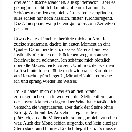
drei sehr hübsche Mädchen, alle splitternackt – aber es
gelang mir nicht. Ich konnte auf einmal an nichts
Schönes mehr denken, nichts Gutes mehr empfinden,
alles schien nur noch hässlich, finster, furchterregend.
Die Atmosphäre war jetzt endgültig bis zum Zerreißen
gespannt.
Etwas Kaltes, Feuchtes berührte mich am Arm. Ich
zuckte zusammen, dachte im ersten Moment an eine
Qualle. Dann merkte ich, dass es Marens Hand war.
Instinktiv rückte ich ein Stückchen weg, um außer
Reichweite zu gelangen. Ich schämte mich plötzlich
über alle Maßen, nackt zu sein. Und trotz der warmen
Luft schlotterte ich, fühlte mich wie krank. Konnte es
am Heuschnupfen liegen? „Mir wird kalt“, murmelte
ich und sprang wieder ins Wasser.
Im Nu hatten mich die Wellen an den Strand
zurückgetrieben, nicht weit von der Stelle entfernt, an
der unsere Klamotten lagen. Der Wind hatte tatsächlich
versucht, sie wegzuzerren, aber dank der Steine ohne
Erfolg. Während des Anziehens registrierte ich
plötzlich, dass die Mitternachtssonne gar nicht zu sehen
war. Auch der Mond schien nirgends, und kein einziger
Stern stand am Himmel. Endlich begriff ich: Es musste