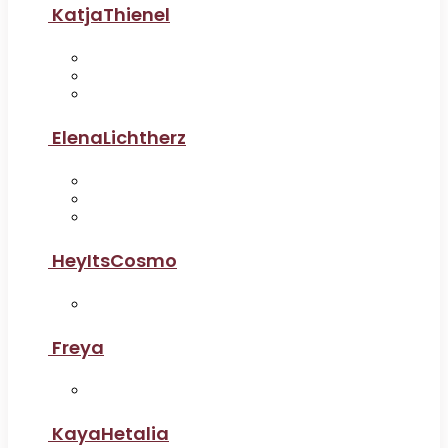
KatjaThienel
ElenaLichtherz
HeyItsCosmo
Freya
KayaHetalia