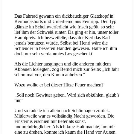
Das Fahrrad gewann ein dickbäuchiger Glatzkopf in
Bermudashorts und Unterhemd aus Feinripp. Der Typ
glänzte im Scheinwerferlicht wie frisch geölt, so sehr
lief ihm der Schweiß runter. Da ging er hin, unser toller
Hauptpreis. Ich bezweifelte, dass der Kerl das Rad
jemals benutzen würde. Selbst bei Henri wäre die
Schleuder in besseren Händen gewesen. Hätte ich ihm
doch nur sein verdammtes Los geschenkt!
Als die Lichter ausgingen und die anderen mit dem
Abbauen loslegten, zog Bernd mich zur Seite: „Ich fahr
schon mal vor, den Kamin anheizen.“
Wozu wollte er bei dieser Hitze Feuer machen?
„Soll noch Gewitter geben. Wird sich abkühlen, glaub’s
mir.“
Und so radelte ich allein nach Schönhagen zurück.
Mittlerweile war es vollständig Nacht geworden. Die
Finsternis erschien mir tiefer als sonst,
undurchdringlicher. Als ich kurz Halt machte, um mir
eine zu drehen, konnte ich kaum die Hand vor Augen