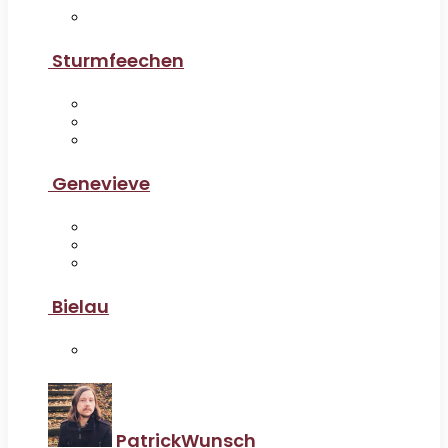
Sturmfeechen
Genevieve
Bielau
PatrickWunsch