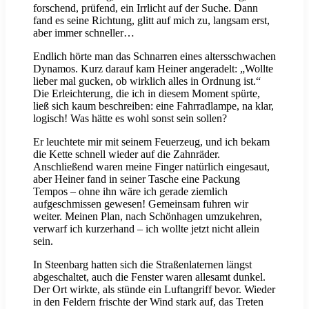
forschend, prüfend, ein Irrlicht auf der Suche. Dann
fand es seine Richtung, glitt auf mich zu, langsam erst,
aber immer schneller…
Endlich hörte man das Schnarren eines altersschwachen
Dynamos. Kurz darauf kam Heiner angeradelt: „Wollte
lieber mal gucken, ob wirklich alles in Ordnung ist.“
Die Erleichterung, die ich in diesem Moment spürte,
ließ sich kaum beschreiben: eine Fahrradlampe, na klar,
logisch! Was hätte es wohl sonst sein sollen?
Er leuchtete mir mit seinem Feuerzeug, und ich bekam
die Kette schnell wieder auf die Zahnräder.
Anschließend waren meine Finger natürlich eingesaut,
aber Heiner fand in seiner Tasche eine Packung
Tempos – ohne ihn wäre ich gerade ziemlich
aufgeschmissen gewesen! Gemeinsam fuhren wir
weiter. Meinen Plan, nach Schönhagen umzukehren,
verwarf ich kurzerhand – ich wollte jetzt nicht allein
sein.
In Steenbarg hatten sich die Straßenlaternen längst
abgeschaltet, auch die Fenster waren allesamt dunkel.
Der Ort wirkte, als stünde ein Luftangriff bevor. Wieder
in den Feldern frischte der Wind stark auf, das Treten