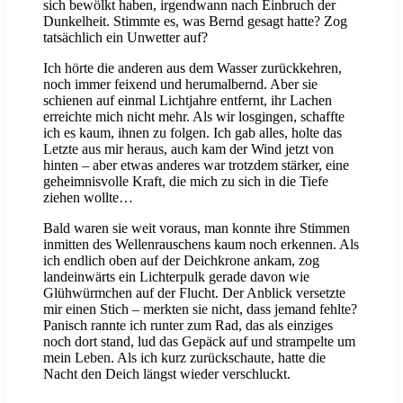
sich bewölkt haben, irgendwann nach Einbruch der
Dunkelheit. Stimmte es, was Bernd gesagt hatte? Zog
tatsächlich ein Unwetter auf?
Ich hörte die anderen aus dem Wasser zurückkehren,
noch immer feixend und herumalbernd. Aber sie
schienen auf einmal Lichtjahre entfernt, ihr Lachen
erreichte mich nicht mehr. Als wir losgingen, schaffte
ich es kaum, ihnen zu folgen. Ich gab alles, holte das
Letzte aus mir heraus, auch kam der Wind jetzt von
hinten – aber etwas anderes war trotzdem stärker, eine
geheimnisvolle Kraft, die mich zu sich in die Tiefe
ziehen wollte…
Bald waren sie weit voraus, man konnte ihre Stimmen
inmitten des Wellenrauschens kaum noch erkennen. Als
ich endlich oben auf der Deichkrone ankam, zog
landeinwärts ein Lichterpulk gerade davon wie
Glühwürmchen auf der Flucht. Der Anblick versetzte
mir einen Stich – merkten sie nicht, dass jemand fehlte?
Panisch rannte ich runter zum Rad, das als einziges
noch dort stand, lud das Gepäck auf und strampelte um
mein Leben. Als ich kurz zurückschaute, hatte die
Nacht den Deich längst wieder verschluckt.