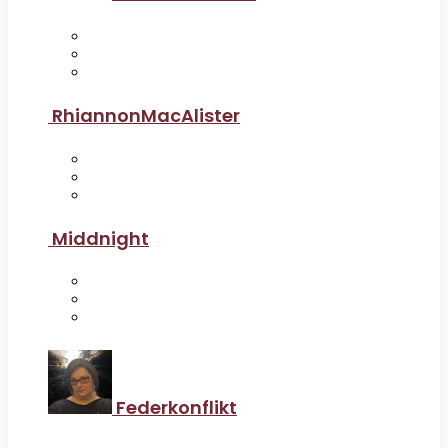
RhiannonMacAlister
Middnight
Federkonflikt